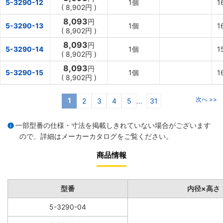
5-3290-12
1個
1
(
8,902円
)
8,093
円
5-3290-13
1個
1
(
8,902円
)
8,093
円
5-3290-14
1個
1
(
8,902円
)
8,093
円
5-3290-15
1個
1
(
8,902円
)
次へ >>
1
2
3
4
5
31
...
一部型番の仕様・寸法を掲載しきれていない場合がございます
ので、詳細は
メーカーカタログ
をご覧ください。
商品情報
型番
内径×高さ
5-3290-04