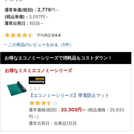
2,779
通常単価(税別)：
円
～
(税込単価)：
3,057円
～
通常出荷日：
1
日目～
平均満足度
4.6
4.6
この商品のレビューをみる（5件）
お得なエコノミーシリーズで消耗品もコストダウン！
お得なミスミエコノミーシリーズ
エコノミー品
ミスミ
【エコノミーシリーズ】帯電防止マット
3.5
23,303円
～
通常価格(税別)：
(税込価格：
25,633
円
～)
通常出荷日：在庫品1日目