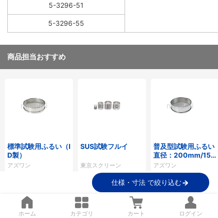
5-3296-51
5-3296-55
商品担当おすすめ
標準試験用ふるい（I
SUS試験フルイ
普及型試験用ふるい
D製）
直径：200mm/150
mm ステンレス製
アズワン
東京スクリーン
アズワン
仕様・寸法 で絞り込む
ファクトリーサプライ用品技術窓口
ホーム
カテゴリ
カート
ログイン