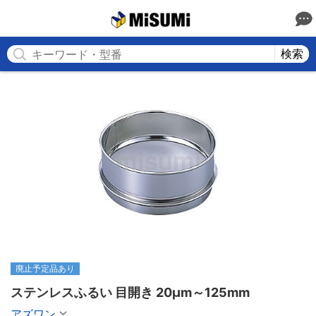
MISUMI
検索
廃止予定品あり
ステンレスふるい 目開き 20μm～125mm
アズワン