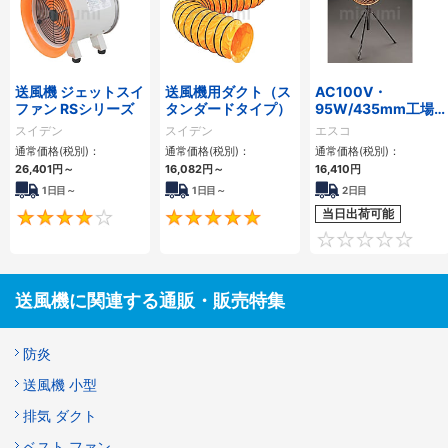
送風機 ジェットスイ
送風機用ダクト（ス
AC100V・
ファン RSシリーズ
タンダードタイプ）
95W/435mm工場
扇(スタンド型)
スイデン
スイデン
エスコ
通常価格(税別)：
通常価格(税別)：
通常価格(税別)：
26,401円
～
16,082円
～
16,410円
1日目～
1日目～
2日目
当日出荷可能
4.3
5
送風機に関連する通販・販売特集
防炎
送風機 小型
排気 ダクト
ベスト ファン