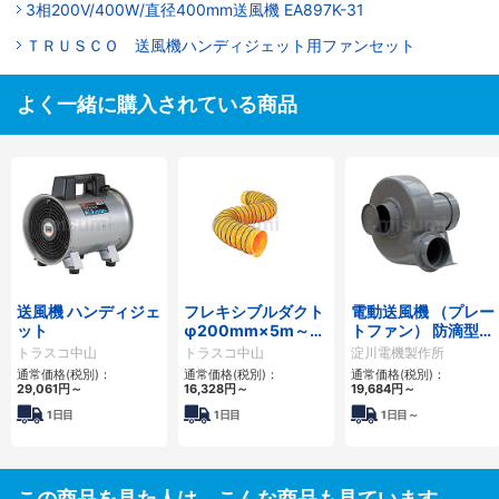
3相200V/400W/直径400mm送風機 EA897K-31
ＴＲＵＳＣＯ 送風機ハンディジェット用ファンセット
よく一緒に購入されている商品
送風機 ハンディジェ
フレキシブルダクト
電動送風機 （プレー
ット
φ200mm×5m～
トファン） 防滴型モ
φ520mm×5m
ータータイプ
トラスコ中山
トラスコ中山
淀川電機製作所
通常価格(税別)：
通常価格(税別)：
通常価格(税別)：
29,061円
～
16,328円
～
19,684円
～
1日目
1日目
1日目～
この商品を見た人は、こんな商品も見ています