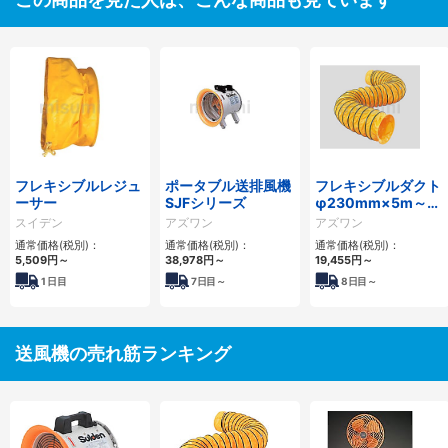
フレキシブルレジュ
ポータブル送排風機
フレキシブルダクト
ーサー
SJFシリーズ
φ230mm×5m～
φ520mm×5m
スイデン
アズワン
アズワン
通常価格(税別)：
通常価格(税別)：
通常価格(税別)：
5,509円
～
38,978円
～
19,455円
～
1
日目
7
日目～
8
日目～
送風機の売れ筋ランキング