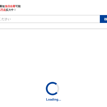
最短
当日出荷
5万点
拡大中！
Loading...