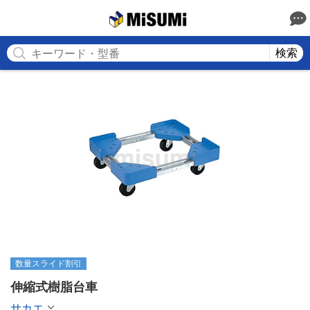
MISUMI
検索
数量スライド割引
伸縮式樹脂台車
サカエ