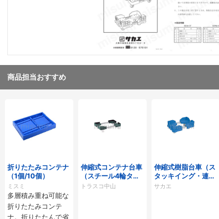
商品担当おすすめ
折りたたみコンテナ
伸縮式コンテナ台車
伸縮式樹脂台車（ス
（1個/10個）
（スチール4輪タイ
タッキイング・連結
プ）
仕様）
ミスミ
トラスコ中山
サカエ
多層積み重ね可能な
折りたたみコンテ
ナ。折りたたんで省