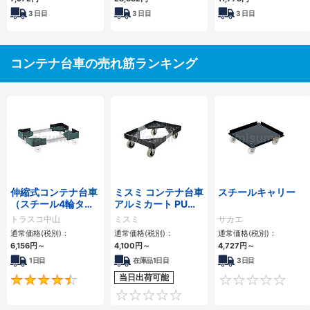
3
日目
3
日目
3
日目
コンテナ台車の売れ筋ランキング
伸縮式コンテナ台車
ミスミ コンテナ台車
スチールキャリー
（スチール4輪タイ
アルミカート PUキ
プ）
ャスター
トラスコ中山
ミスミ
サカエ
通常価格(税別)：
通常価格(税別)：
通常価格(税別)：
6,156円
～
4,100円
～
4,727円
～
1日目
在庫品1日目
3日目
当日出荷可能
4.7
0