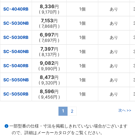
8,336
円
SC-4040RB
1個
あり
(
9,170円
)
7,153
円
SC-5030NB
1個
あり
(
7,868円
)
6,997
円
SC-5030RB
1個
あり
(
7,697円
)
7,397
円
SC-5040NB
1個
あり
(
8,137円
)
9,082
円
SC-5040RB
1個
あり
(
9,990円
)
8,473
円
SC-5050NB
1個
あり
(
9,320円
)
8,596
円
SC-5050RB
1個
あり
(
9,456円
)
次へ >>
1
2
一部型番の仕様・寸法を掲載しきれていない場合がございます
ので、詳細は
メーカーカタログ
をご覧ください。