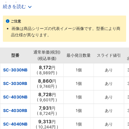
【用途】
続きを読む
・荷物の運搬に最適
・均等積載荷重：200kg
ご注意
画像は商品シリーズの代表イメージ画像です。型番により商
品仕様が異なります。
通常単価(税別)
型番
最小発注数量
スライド値引
(税込単価)
8,172
円
SC-3030NB
1個
あり
(
8,989円
)
8,860
円
SC-3030RB
1個
あり
(
9,746円
)
8,728
円
SC-4030NB
1個
あり
(
9,601円
)
7,931
円
SC-4030RB
1個
あり
(
8,724円
)
9,313
円
SC-4040NB
1個
あり
(
10,244円
)