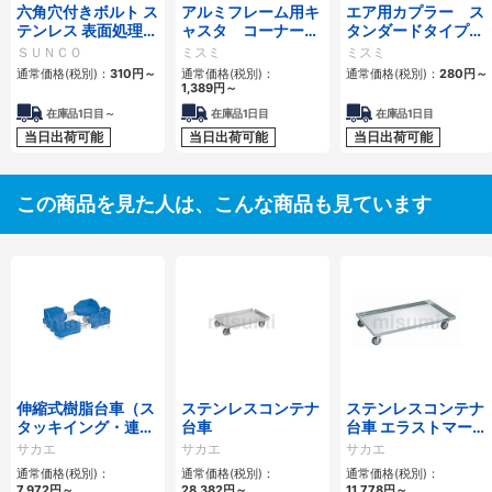
六角穴付きボルト ス
アルミフレーム用キ
エア用カプラー ス
テンレス 表面処理な
ャスタ コーナー取
タンダードタイプ
し 全ねじ
付タイプ 軽荷重用
おねじプラグ
ＳＵＮＣＯ
ミスミ
ミスミ
通常価格(税別)：
310円
～
通常価格(税別)：
通常価格(税別)：
280円
～
1,389円
～
在庫品1日目～
在庫品1日目
在庫品1日目
当日出荷可能
当日出荷可能
当日出荷可能
この商品を見た人は、こんな商品も見ています
伸縮式樹脂台車（ス
ステンレスコンテナ
ステンレスコンテナ
タッキイング・連結
台車
台車 エラストマー車
仕様）
仕様
サカエ
サカエ
サカエ
通常価格(税別)：
通常価格(税別)：
通常価格(税別)：
7,972円
～
28,382円
～
11,778円
～