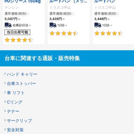
PDシリーズ 150kg
ルートバン （メッシ
ルートバン
ュタイプ）
ナンシン
トラスコ中山
トラスコ中山
通常価格(税別)：
通常価格(税別)：
通常価格(税別)：
5,087円
～
3,439円
～
3,449円
～
在庫品1日目～
1日目～
1日目～
当日出荷可能
4.5
4.7
台車に関連する通販・販売特集
ハンド キャリー
台車ストッパー
車 リフト
Cリング
テナー
サークリップ
安全対策