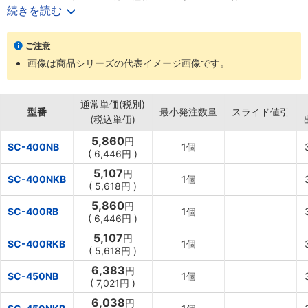
・コンテナやダンボール等の運搬用平台車として便利。
続きを読む
・オプションのコーナーガードを取付けて、特定コンテナ専用キャ
リーとしての利用も可能。
ご注意
画像は商品シリーズの代表イメージ画像です。
通常単価(税別)
型番
最小発注数量
スライド値引
(税込単価)
5,860
円
SC-400NB
1個
(
6,446円
)
5,107
円
SC-400NKB
1個
(
5,618円
)
5,860
円
SC-400RB
1個
(
6,446円
)
5,107
円
SC-400RKB
1個
(
5,618円
)
6,383
円
SC-450NB
1個
(
7,021円
)
6,038
円