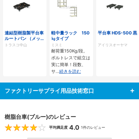
連結型樹脂製平台車
軽中量ラック 150
平台車 HDS-500 黒
ルートバン （メッシ
㎏タイプ
ュタイプ）
トラスコ中山
ミスミ
アイリスオーヤマ
耐荷重150Kg/段。
ボルトレスで組立は
実に簡単！段数、
サ
...
続きを読む
ファクトリーサプライ用品技術窓口
樹脂台車(ブルー)のレビュー
4.0
4
平均満足度
1件のレビュー