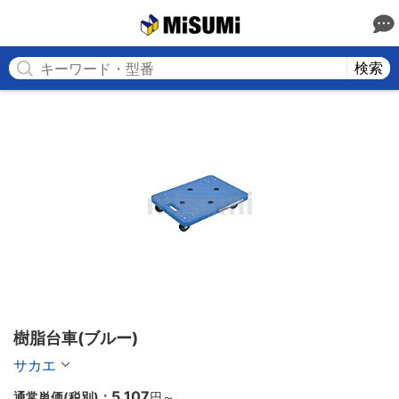
MISUMI
検索
樹脂台車(ブルー)
サカエ
5,107
通常単価(税別)：
円
～