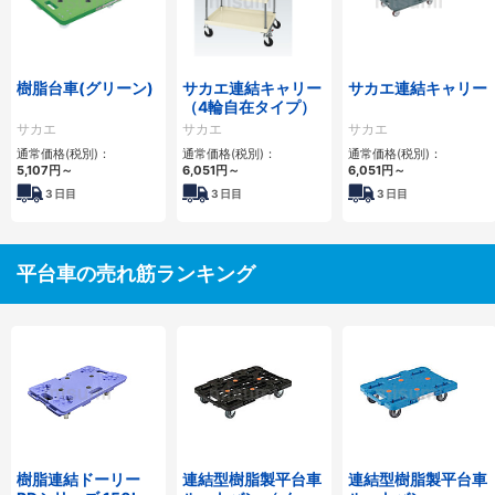
樹脂台車(グリーン)
サカエ連結キャリー
サカエ連結キャリー
（4輪自在タイプ）
サカエ
サカエ
サカエ
通常価格(税別)：
通常価格(税別)：
通常価格(税別)：
5,107円
～
6,051円
～
6,051円
～
3
日目
3
日目
3
日目
平台車の売れ筋ランキング
樹脂連結ドーリー
連結型樹脂製平台車
連結型樹脂製平台車