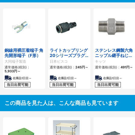
銅線用裸圧着端子 角
ライトカップリング
ステンレス鋼製六角
先開形端子（F形）
20シリーズプラグ
ニップル継手ねじ込
ワンタッチ継手付ス
み
大同端子製造
日本ピスコ
キッツ
トレート
通常価格(税別)：
通常価格(税別)：
245円
～
通常価格(税別)：
491円
～
5,933円
～
在庫品1日目～
在庫品1日目～
在庫品1日目～
当日出荷可能
当日出荷可能
当日出荷可能
この商品を見た人は、こんな商品も見ています