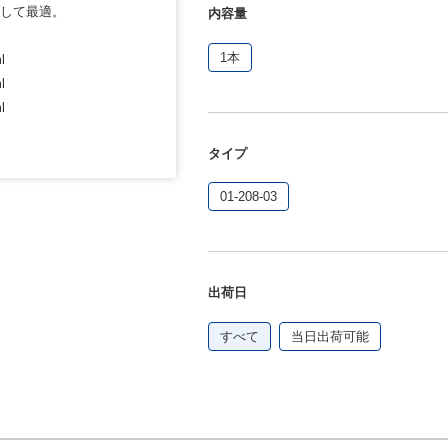
して最適。
内容量
1本
l
l
l
タイプ
01-208-03
出荷日
すべて
当日出荷可能