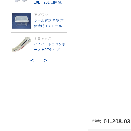
10L・20L 口内径
（mm） Φ98.5
アズワン
シール容器 角型 本
体透明スチロール K
シリーズ
トヨックス
ハイパートヨロンホ
ース HPTタイプ
＜
＞
01-208-03
型番: