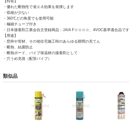
【特長】
・優れた断熱性で省エネ効果を発揮します
・収縮が少ない
・360℃どの角度でも使用可能
・極細チューブ付き
・日本接着剤工業会自主登録商品：JAIA F☆☆☆☆、4VOC基準適合品で
【用途】
・窓枠や管材、その他住宅施工時のあらゆる隙間の充てん
・断熱、結露防止
・断熱ボード、パイプ保温材の接着剤として
・穴うめ充填（配管パイプ）
類似品