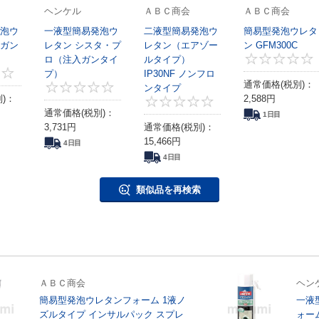
ヘンケル
ＡＢＣ商会
ＡＢＣ商会
泡ウ
一液型簡易発泡ウ
二液型簡易発泡ウ
簡易型発泡ウレタ
ガン
レタン シスタ・プ
レタン（エアゾー
ン GFM300C
ロ（注入ガンタイ
ルタイプ）
プ）
4
IP30NF ノンフロ
通常価格(税別)：
ンタイプ
0
)：
2,588
円
0
通常価格(税別)：
1日目
3,731
円
通常価格(税別)：
15,466
円
4日目
4日目
類似品を再検索
ＡＢＣ商会
ヘン
簡易型発泡ウレタンフォーム 1液ノ
一液
ズルタイプ インサルパック スプレ
ォー