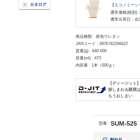
カタログ
【エコノミーシ
通常価格(税別)
通常出荷日：在
商品種類
発泡ウレタン
JANコード
4976742256622
質量(g)
640.000
容量(ml)
473
内容量
1本（500ｇ）
【ディージット
探しまわる購買
もうおしまい
SUM-525
型番:
類似品