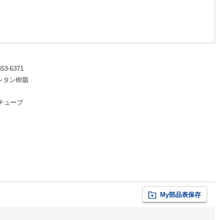
453-6371
レタン樹脂
チューブ
My部品表保存