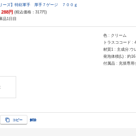
リーズ】特紡軍手 厚手７ゲージ ７００ｇ
288
円
：
(税込価格：
317
円
)
庫品1日目
色
クリーム
トラスココード
材質1
主成分:ウ
発泡体積(L)
約16
付属品
充填専用
】
は
コピー
解除