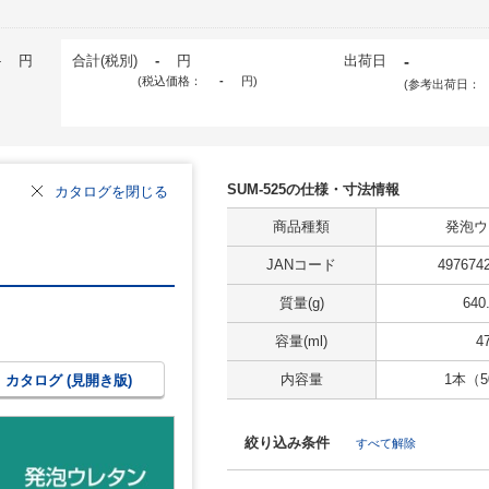
-
円
合計(税別)
-
円
出荷日
-
(税込価格：
-
円
)
(参考出荷日：
SUM-525の仕様・寸法情報
カタログを閉じる
商品種類
発泡ウ
JANコード
497674
質量(g)
640
容量(ml)
4
内容量
1本（5
カタログ (見開き版)
絞り込み条件
すべて解除