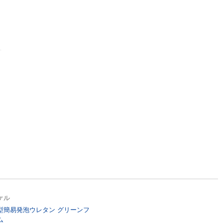
0
ケル
型簡易発泡ウレタン グリーンフ
ム