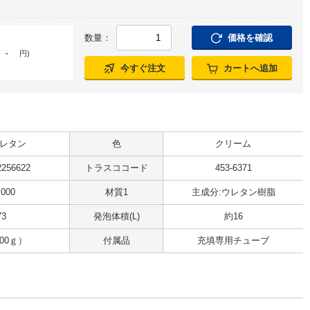
数量：
価格を確認
-
円
)
今すぐ注文
カートへ追加
レタン
色
クリーム
2256622
トラスココード
453-6371
.000
材質1
主成分:ウレタン樹脂
73
発泡体積(L)
約16
00ｇ）
付属品
充填専用チューブ