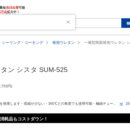
最短
当日出荷
5万点
拡大中！
た
・シーリング・コーキング
発泡ウレタン
一液型簡易発泡ウレタン シス
ン シスタ SUM-525
2,753
円
発揮します・収縮が少ない・360℃どの角度でも使用可能・極細チュー...
詳
消耗品もコストダウン！