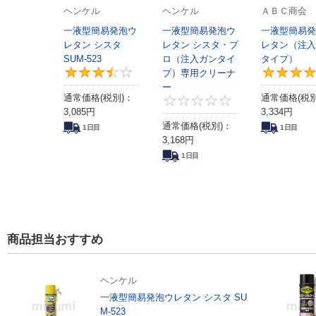
ヘンケル
ヘンケル
ＡＢＣ商会
一液型簡易発泡ウ
一液型簡易発泡ウ
一液型簡易発
レタン シスタ
レタン シスタ・プ
レタン（注入
SUM-523
ロ（注入ガンタイ
タイプ）
プ）専用クリーナ
3.5
ー
通常価格(税別)：
通常価格(税別
0
3,085
円
3,334
円
通常価格(税別)：
1日目
1日目
3,168
円
1日目
商品担当おすすめ
ヘンケル
一液型簡易発泡ウレタン シスタ SU
M-523