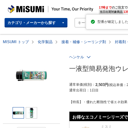
MISUMI | Your Time, Our Priority
17時まで
のご注文で
13
当日出荷対象商品
型番が確定しまし
カテゴリ・メーカーから探す
MISUMI トップ
化学製品
接着・補修・シーリング剤
封着剤
ヘンケル
一液型簡易発泡ウレタ
通常単価(税別)
2,503
円
税込単価
通常出荷日：
1日目
【特長】・優れた断熱性で省エネ効果を
お得なエコノミーシリーズで
ミスミ