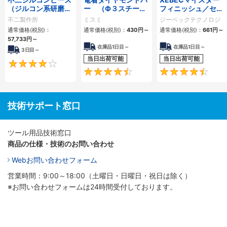
（ジルコン系研磨
ー （Ф３スチール
フィニッシュ／セラ
材） 20kg入り
シャンク）
ミックファイバース
不二製作所
ミスミ
ジーベックテクノロジ
ティック砥石（平
ー
通常価格(税別)：
通常価格(税別)：
430円
～
通常価格(税別)：
661円
～
形）
57,733円
～
在庫品1日目～
在庫品1日目～
3日目～
当日出荷可能
当日出荷可能
4
4.7
技術サポート窓口
ツール用品技術窓口
商品の仕様・技術のお問い合わせ
Webお問い合わせフォーム
営業時間：9:00～18:00（土曜日・日曜日・祝日は除く）
※お問い合わせフォームは24時間受付しております。