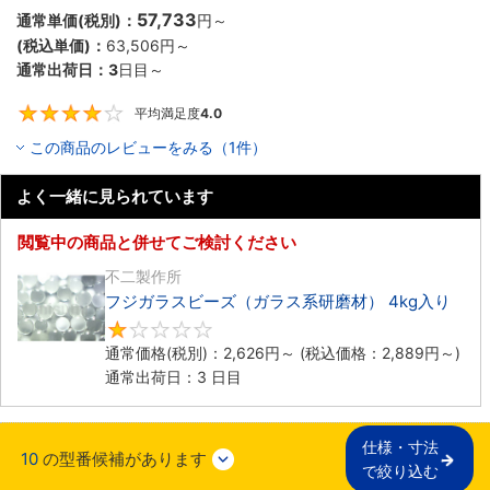
57,733
通常単価(税別)：
円
～
(税込単価)：
63,506円
～
通常出荷日：
3
日目～
平均満足度
4.0
4
この商品のレビューをみる（1件）
よく一緒に見られています
閲覧中の商品と併せてご検討ください
不二製作所
フジガラスビーズ（ガラス系研磨材） 4kg入り
1
通常価格(税別)：
2,626円
～
(税込価格：
2,889円
～)
通常出荷日：3 日目
仕様・寸法

10
の型番候補があります
で絞り込む