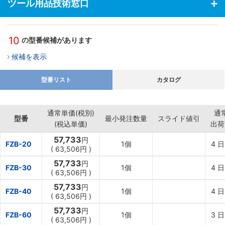
ツール用品技術窓口
・自動車部品のショットピーニング
10
の型番候補があります
候補を表示
型番リスト
カタログ
通常単価(税別)
通
型番
最小発注数量
スライド値引
(税込単価)
出荷
57,733
円
FZB-20
1個
4
日
(
63,506円
)
57,733
円
FZB-30
1個
4
日
(
63,506円
)
57,733
円
FZB-40
1個
4
日
(
63,506円
)
57,733
円
FZB-60
1個
3
日
(
63,506円
)