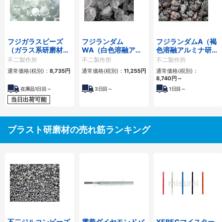
フジガラスビーズ
フジランダム
フジランダムA（褐
（ガラス系研磨材）
WA（白色溶融アル
色溶融アルミナ研磨
20kg入り
ミナ研磨材） 20kg
材） 20kg入り
不二製作所
不二製作所
不二製作所
入り
通常価格(税別)：
8,735円
通常価格(税別)：
11,255円
通常価格(税別)：
8,740円
～
在庫品1日目～
3
日目～
1
日目～
当日出荷可能
ブラスト研磨材の売れ筋ランキング
不二ジルコンビーズ
電着ダイヤモンドバ
XEBECマイスター