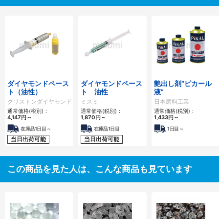
ダイヤモンドペース
ダイヤモンドペース
艶出し剤“ピカール
ト（油性）
ト 油性
液”
クリストンダイヤモンド工業
ミスミ
日本磨料工業
通常価格(税別)：
通常価格(税別)：
通常価格(税別)：
4,147円
～
1,870円
～
1,433円
～
在庫品1日目～
在庫品1日目
1日目～
当日出荷可能
当日出荷可能
この商品を見た人は、こんな商品も見ています