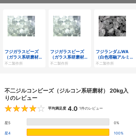
フジガラスビーズ
フジガラスビーズ
フジランダムWA
（ガラス系研磨材）
（ガラス系研磨材）
（白色溶融アルミナ
20kg入り
4kg入り
研磨材） 4kg入り
不二製作所
不二製作所
不二製作所
不二ジルコンビーズ（ジルコン系研磨材） 20kg入
りのレビュー
4.0
4
平均満足度
1件のレビュー
星5
0%
星4
100%