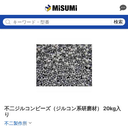
MISUMI
検索
不二ジルコンビーズ（ジルコン系研磨材） 20kg入
り
不二製作所