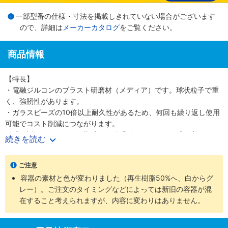
一部型番の仕様・寸法を掲載しきれていない場合がございます
ので、詳細は
メーカーカタログ
をご覧ください。
商品情報
【特長】
・電融ジルコンのブラスト研磨材（メディア）です。球状粒子で重
く、強靭性があります。
・ガラスビーズの10倍以上耐久性があるため、何回も繰り返し使用
可能でコスト削減につながります。
・繰り返し使用しても早期破砕や鉄系ビーズのような球の変形がな
続きを読む
いため加工数を増やしても形状が変わらない加工面を維持できま
す。
ご注意
【主な用途】
容器の素材と色が変わりました（再生樹脂50%へ、白からグ
・真空蒸着治具クリーニング
レー）。ご注文のタイミングなどによっては新旧の容器が混
・溶接部のスパッタ除去
在すること考えられますが、内容に変わりはありません。
・テンパーカラーの除去
・黒皮除去
・反射を抑えた美装梨地