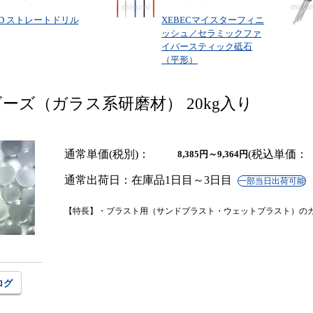
SD ストレートドリル
XEBECマイスターフィニ
ッシュ／セラミックファ
イバースティック砥石
（平形）
ーズ（ガラス系研磨材） 20kg入り
通常単価(税別)
税込単価
8,385
円
～
9,364
円
通常出荷日：
在庫品1日目～3日目
一部当日出荷可能
【特長】・ブラスト用（サンドブラスト・ウェットブラスト）のガ
ログ