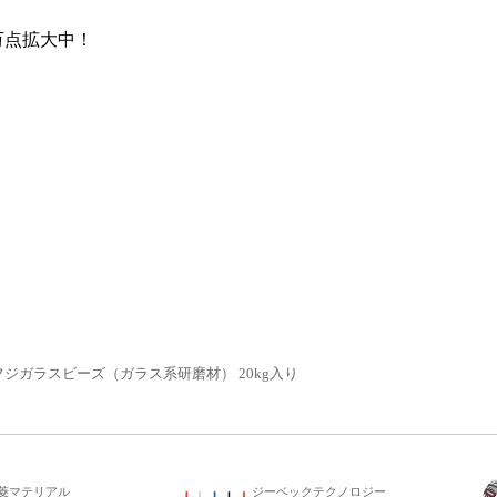
万点
拡大中！
フジガラスビーズ（ガラス系研磨材） 20kg入り
菱マテリアル
ジーベックテクノロジー