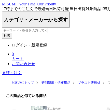
MISUMI | Your Time, Our Priority
17時まで
のご注文で最短
当日出荷
可能
当日出荷対象商品
135
カテゴリ・メーカーから探す
検索
ログイン・新規登録
0
カート
お問い合わせ
見積・注文
MISUMI トップ
研削研磨・切断用品
ブラスト研磨材
この商品と似ている商品
不二製作所
三