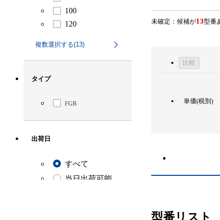
100
13
未確定：候補が
型番
120
150
複数選択する(13)
180
比較
200
240
タイプ
300
単価(税別)
320
FGB
出荷日
すべて
当日出荷可能
3日以内
型番リスト