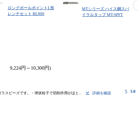
ロングボールポイントL形
MTシリーズ ハイス鋼スパ
レンチセット BL900
イラルタップ MT-SPFT
9,224
円
～
10,300
円
5
5.0
ラスビーズです。・球状粒子で切削作用がほと...
詳細を確認