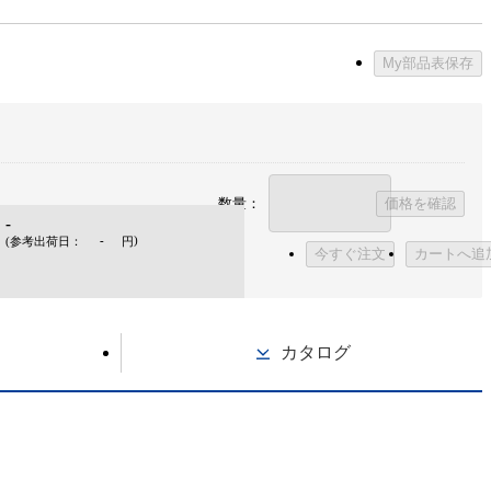
My部品表保存
数量：
価格を確認
-
-
)
(参考出荷日：
円
今すぐ注文
カートへ追
カタログ