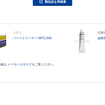
類似品を再検索
ミスミ
信越
パーツクリーナー MPCL840
超耐
詳細は
メーカーカタログ
をご覧ください。