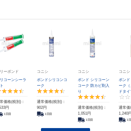
リーボンド
コニシ
コニシ
コニシ
リコーンシーラ
ボンドシリコンコ
ボンド シリコーン
ボンド
ト
ーク
コーク 防カビ剤入
ーク（
4.6
り
4.5
ドタイ
4.5
常価格(税別)：
通常価格(税別)：
533
円
902
円
通常価格(税別)：
通常価
1,051
円
1,240
1日目
1日目
1日目
1