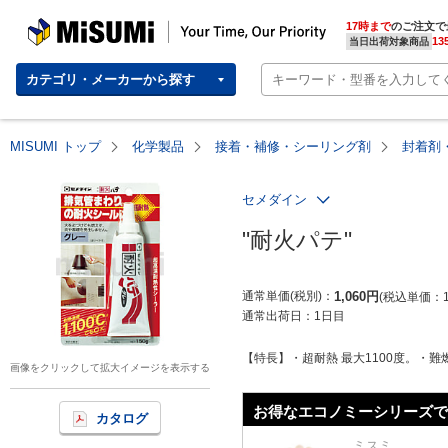
MISUMI | Your Time, Our Priority
17時まで
のご注文で
13
当日出荷対象商品
カテゴリ・メーカーから探す
MISUMI トップ
化学製品
接着・補修・シーリング剤
封着剤
セメダイン
"耐火パテ"
通常単価(税別)
1,060
円
税込単価
通常出荷日：
1日目
【特長】・超耐熱 最大1100度。・難燃
画像をクリックして拡大イメージを表示する
お得なエコノミーシリーズで
カタログ
ミスミ