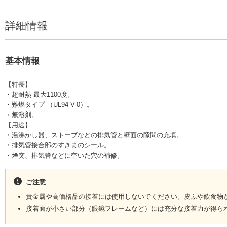
詳細情報
基本情報
【特長】
・超耐熱 最大1100度。
・難燃タイプ （UL94 V-0）。
・無溶剤。
【用途】
・湯沸かし器、ストーブなどの排気管と壁面の隙間の充填。
・排気管接合部のすきまのシール。
・煙突、排気管などに空いた穴の補修。
ご注意
貴金属や高価格品の接着には使用しないでください。皮ふや飲食物
接着面が小さい部分（眼鏡フレームなど）には充分な接着力が得ら