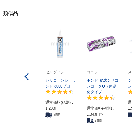
類似品
セメダイン
コニシ
ス
シリコーンシーラ
ボンド 変成シリコ
シ
ント 8060プロ
ンコークQ（速硬
ン
化タイプ）
4.6
通常価格(税別)：
通
1,288
円
通常価格(税別)：
1,
1,343
円
〜
1日目
1日目～