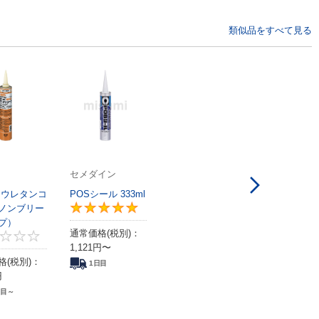
類似品をすべて見る
セメダイン
 ウレタンコ
POSシール 333ml
ノンブリー
5
プ）
通常価格(税別)：
4.6
0
1,121
円
〜
格(税別)：
1日目
円
日目～