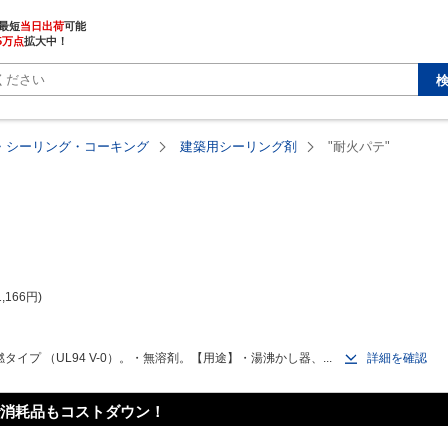
最短
当日出荷
5万点
拡大中！
・シーリング・コーキング
建築用シーリング剤
"耐火パテ"
1,166
円
タイプ （UL94 V-0）。・無溶剤。【用途】・湯沸かし器、...
詳細を確認
消耗品もコストダウン！