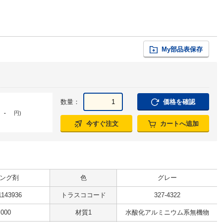
My部品表保存
数量：
価格を確認
-
円
)
今すぐ注文
カートへ追加
ング剤
色
グレー
1143936
トラスココード
327-4322
.000
材質1
水酸化アルミニウム系無機物