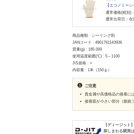
【エコノミーシ
通常価格(税別)
通常出荷日：在
商品種類
シーリング剤
JANコード
4901761143936
質量(g)
185.000
使用温度範囲(℃)
5～1100
JIS規格
×
内容量
1本（150ｇ）
ご注意
貴金属や高価格品の接着に
接着面が小さい部分（眼鏡
【ディージット
探しまわる購買