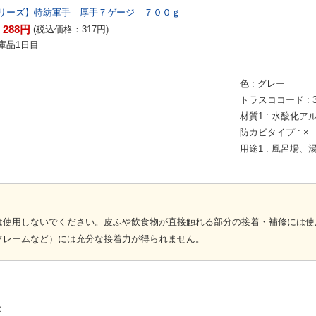
リーズ】特紡軍手 厚手７ゲージ ７００ｇ
288
円
：
(税込価格：
317
円
)
庫品1日目
色
グレー
トラスココード
材質1
水酸化ア
防カビタイプ
×
用途1
風呂場、
は使用しないでください。皮ふや飲食物が直接触れる部分の接着・補修には使
フレームなど）には充分な接着力が得られません。
】
は