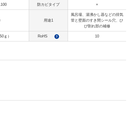
100
防カビタイプ
×
風呂場、湯沸かし器などの排気
×
用途1
管と壁面のすき間シール穴、ひ
び割れ部の補修
50ｇ）
RoHS
10
?