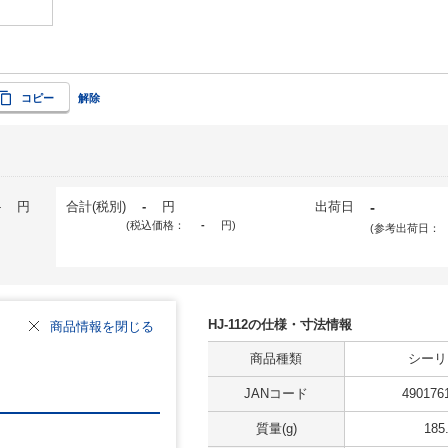
コピー
解除
-
円
合計(税別)
-
円
出荷日
-
(税込価格：
-
円
)
(参考出荷日：
HJ-112の仕様・寸法情報
商品情報を閉じる
商品種類
シーリ
JANコード
490176
質量(g)
185