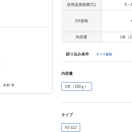
使用温度範囲(℃)
5～1
JIS規格
内容量
1本（1
絞り込み条件
すべて解除
。
内容量
、木材 等
1本（150ｇ）
タイプ
HJ-112