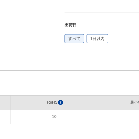
出荷日
すべて
1日以内
RoHS
?
最小
10