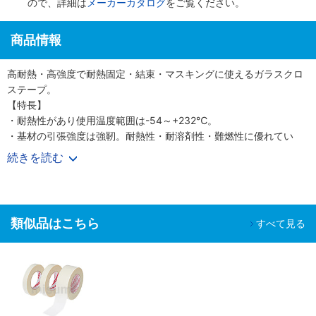
ので、詳細は
メーカーカタログ
をご覧ください。
商品情報
高耐熱・高強度で耐熱固定・結束・マスキングに使えるガラスクロ
ステープ。
【特長】
・耐熱性があり使用温度範囲は-54～+232℃。
・基材の引張強度は強靭。耐熱性・耐溶剤性・難燃性に優れてい
る。
続きを読む
【用途】
・溶接・研磨時の周辺マスキング。
・ダクトシールなど耐熱固定・結束。
類似品はこちら
すべて見る