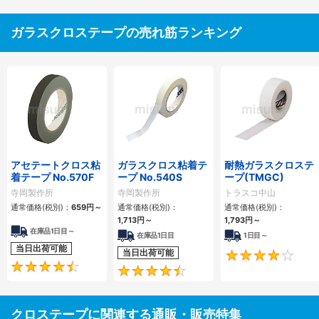
ガラスクロステープの売れ筋ランキング
アセテートクロス粘
ガラスクロス粘着テ
耐熱ガラスクロステ
着テープ No.570F
ープ No.540S
ープ(TMGC)
寺岡製作所
寺岡製作所
トラスコ中山
通常価格(税別)：
659
円
～
通常価格(税別)：
通常価格(税別)：
1,713
円
～
1,793
円
～
在庫品1日目～
在庫品1日目
1日目～
当日出荷可能
当日出荷可能
4.4
4.5
クロステープに関連する通販・販売特集