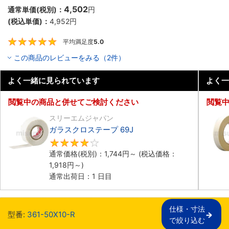
4,502
通常単価(税別)：
円
(税込単価)：
4,952
円
平均満足度
5.0
5
この商品のレビューをみる（2件）
よく一緒に見られています
よく一
閲覧中の商品と併せてご検討ください
閲覧
スリーエムジャパン
ガラスクロステープ 69J
4.3
通常価格(税別)：
1,744
円
～
(税込価格：
1,918
円
～)
通常出荷日：1 日目
仕様・寸法

型番:
361-50X10-R
で絞り込む