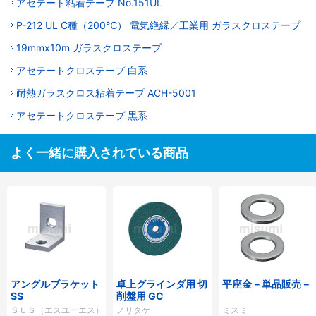
アセテート粘着テープ No.151UL
P-212 UL C種（200℃） 電気絶縁／工業用 ガラスクロステープ
19mmx10m ガラスクロステープ
アセテートクロステープ 白系
耐熱ガラスクロス粘着テープ ACH-5001
アセテートクロステープ 黒系
よく一緒に購入されている商品
アングルブラケット
卓上グラインダ用 切
平座金－単品販売－
SS
削盤用 GC
ＳＵＳ（エスユーエス）
ノリタケ
ミスミ