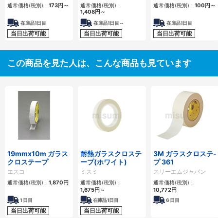
通常価格(税別)：
173
円
～
通常価格(税別)：
通常価格(税別)：
100
円
～
1,408
円
～
在庫品1日目
在庫品1日目～
在庫品1日目
当日出荷可能
当日出荷可能
当日出荷可能
この商品を見た人は、こんな商品も見ています
19mmx10m ガラス
耐熱ガラスクロステ
3M ガラスクロステ-
クロステープ
ープ(ホワイト)
プ 361
エスコ
ミスミ
スリーエムジャパン
通常価格(税別)：
1,870
円
通常価格(税別)：
通常価格(税別)：
1,675
円
～
10,772
円
1
日目
在庫品1日目
6
日目
当日出荷可能
当日出荷可能