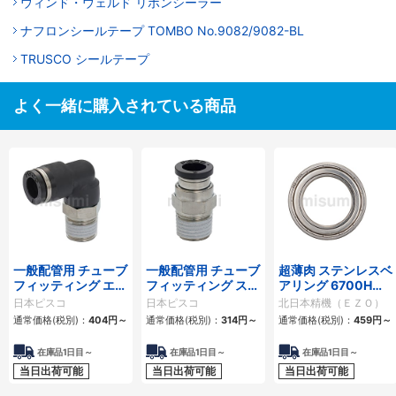
ウィンド・ウェルド リボンシーラー
ナフロンシールテープ TOMBO No.9082/9082-BL
TRUSCO シールテープ
よく一緒に購入されている商品
一般配管用 チューブ
一般配管用 チューブ
超薄肉 ステンレスベ
フィッティング エル
フィッティング スト
アリング 6700H・
ボ
レート
6800H・6900H メ
日本ピスコ
日本ピスコ
北日本精機（ＥＺＯ）
トリックシリーズ
通常価格(税別)：
404円
～
通常価格(税別)：
314円
～
通常価格(税別)：
459円
～
在庫品1日目～
在庫品1日目～
在庫品1日目～
当日出荷可能
当日出荷可能
当日出荷可能