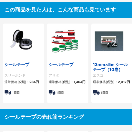
この商品を見た人は、こんな商品も見ています
シールテープ
シールテープ
13mm×5m シール
テープ（10巻）
スリーボンド
アサダ
エスコ
通常価格(税別)：
284円
通常価格(税別)：
1,464円
通常価格(税別)：
2,017円
1
日目
1
日目
1
日目
シールテープの売れ筋ランキング