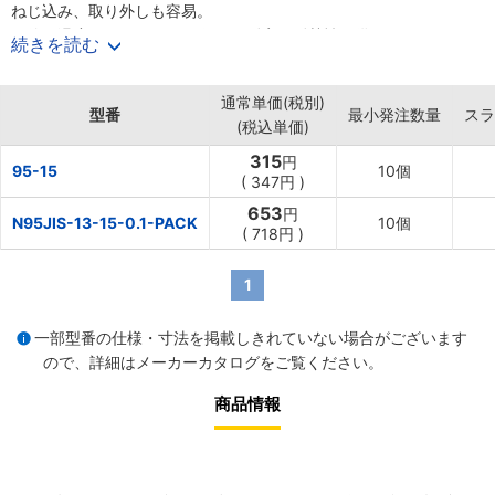
ねじ込み、取り外しも容易。
・使用温度-100〜260℃の優れた耐寒・耐熱性を備える。
続きを読む
・ほとんどの化学薬品（溶融アルカリ金属は除く）、溶剤、蒸気な
どに侵されない。
通常単価(税別)
・従来の麻糸や液体コンパウンドのように手を汚すこともなく、簡
型番
最小発注数量
スラ
(税込単価)
単・スピーディーに作業可能。
【用途】
315
円
95-15
10個
・水道配管用。
(
347円
)
・科学機械装置の配管用。
653
円
N95JIS-13-15-0.1-PACK
10個
・食品製造機器及び貯蔵冷蔵庫機器の配管用。
(
718円
)
・医療機器装置などの低温配管、高温配管用。
1
一部型番の仕様・寸法を掲載しきれていない場合がございます
ので、詳細は
メーカーカタログ
をご覧ください。
商品情報