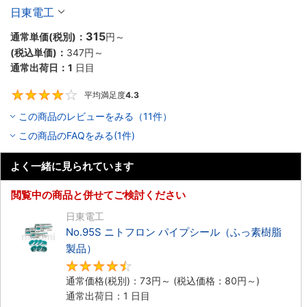
日東電工
315
通常単価(税別)：
円
～
(税込単価)：
347円
～
通常出荷日：
1
日目
平均満足度
4.3
4.3
この商品のレビューをみる（11件）
この商品のFAQをみる(1件)
よく一緒に見られています
閲覧中の商品と併せてご検討ください
日東電工
No.95S ニトフロン パイプシール（ふっ素樹脂
製品）
4.6
通常価格(税別)：
73円
～
(税込価格：
80円
～)
通常出荷日：1 日目