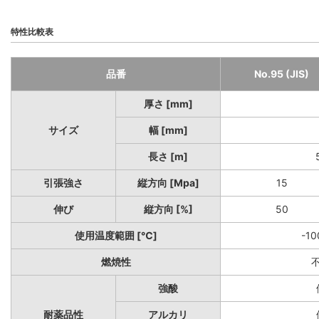
特性比較表
品番
No.95 (JIS)
厚さ [mm]
サイズ
幅 [mm]
長さ [m]
引張強さ
縦方向 [Mpa]
15
伸び
縦方向 [%]
50
使用温度範囲 [℃]
-1
燃焼性
強酸
耐薬品性
アルカリ