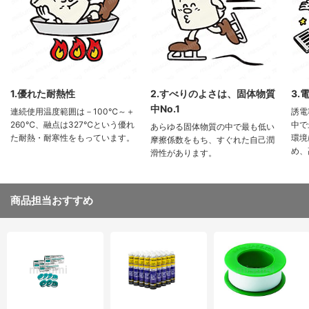
1.優れた耐熱性
2.すべりのよさは、固体物質
3.
中No.1
連続使用温度範囲は－100℃～＋
誘電
260℃、融点は327℃という優れ
中で
あらゆる固体物質の中で最も低い
た耐熱・耐寒性をもっています。
環境
摩擦係数をもち、すぐれた自己潤
め、
滑性があります。
商品担当おすすめ