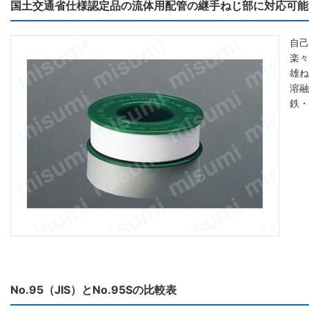
国土交通省仕様認定品の流体用配管の継手ねじ部に対応可能
自己
楽々
雄ね
溶融
鉄・
No.95（JIS）とNo.95Sの比較表