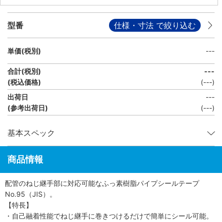
型番
仕様・寸法 で絞り込む
単価(税別)
---
合計(税別)
---
(税込価格)
(
---
)
出荷日
---
(参考出荷日)
(---)
基本スペック
商品情報
配管のねじ継手部に対応可能なふっ素樹脂パイプシールテープ
No.95（JIS）。
【特長】
・自己融着性能でねじ継手に巻きつけるだけで簡単にシール可能。