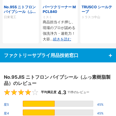
No.95S ニトフロン
パーツクリーナー M
TRUSCO シールテ
パイプシール（ふっ
PCL840
ープ
素樹脂製品）
日東電工
ミスミ
トラスコ中山
商品担当イチ押し、
現場のプロが認める
強洗浄力・速乾力！
大容
...
続きを読む
ファクトリーサプライ用品技術窓口
No.95JIS ニトフロン パイプシール（ふっ素樹脂製
品）のレビュー
4.3
4.3
平均満足度
11件のレビュー
星5
45%
星4
45%