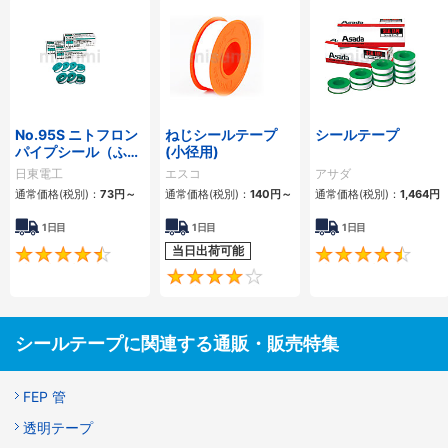
No.95S ニトフロン
ねじシールテープ
シールテープ
パイプシール（ふっ
(小径用)
素樹脂製品）
日東電工
エスコ
アサダ
通常価格(税別)：
73円
～
通常価格(税別)：
140円
～
通常価格(税別)：
1,464円
1日目
1日目
1日目
当日出荷可能
4.6
4.3
シールテープに関連する通販・販売特集
FEP 管
透明テープ