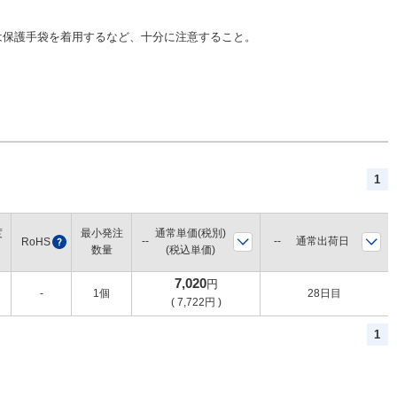
は保護手袋を着用するなど、十分に注意すること。
1
度
最小発注
通常単価(税別)
通常出荷日
RoHS
?
数量
(税込単価)
7,020
円
-
1個
28日目
(
7,722
円
)
1