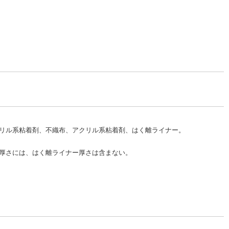
クリル系粘着剤、不織布、アクリル系粘着剤、はく離ライナー。
プ厚さには、はく離ライナー厚さは含まない。