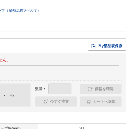
プ（耐熱温度0～80度）
My部品表保存
せん。
数量：
価格を確認
-
円
)
今すぐ注文
カートへ追加
ープ幅(mm)
200