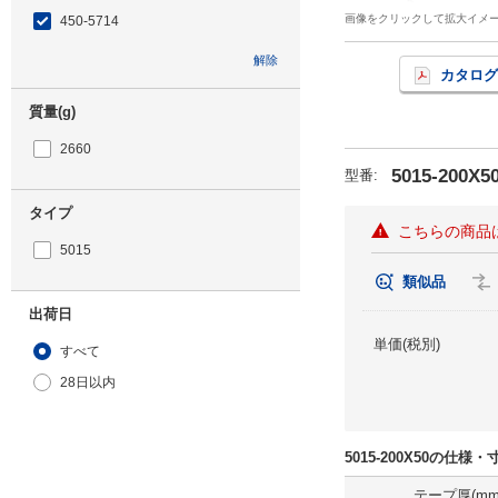
画像をクリックして拡大イメ
450-5714
解除
カタログ
質量(g)
2660
5015-200X5
型番
:
タイプ
こちらの商品
5015
類似品
出荷日
単価(税別)
すべて
28日以内
5015-200X50の仕様
テープ厚(mm