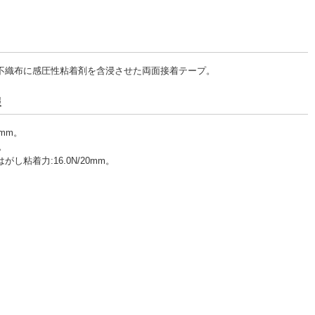
不織布に感圧性粘着剤を含浸させた両面接着テープ。
報
2mm。
m。
はがし粘着力:16.0N/20mm。