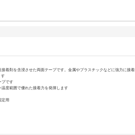
性接着剤を含浸させた両面テープです。金属やプラスチックなどに強力に接着
ます
ープです
い温度範囲で優れた接着力を発揮します
固定用