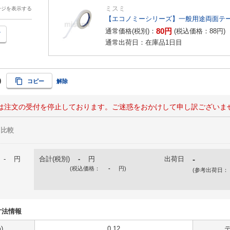
ミスミ
ージを表示する
【エコノミーシリーズ】一般用途両面テー
80
円
通常価格(税別)：
(税込価格：
88
円
)
通常出荷日：在庫品1日目
0
コピー
解除
は注文の受付を停止しております。ご迷惑をおかけして申し訳ございま
比較
-
円
合計(税別)
-
円
出荷日
-
(税込価格：
-
円
)
(参考出荷日：
・寸法情報
)
0.12
テ