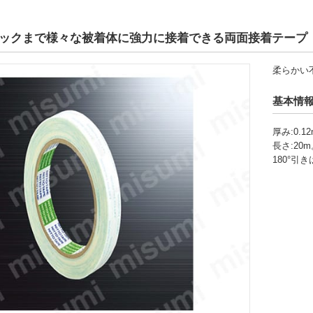
ックまで様々な被着体に強力に接着できる両面接着テープ
柔らかい
基本情
厚み:0.1
長さ:20
180°引き