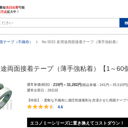
最短
当日出荷
5万点
拡大中！
面テープ（不織布）
No.5015 多用途両面接着テープ（薄手強粘着）
 多用途両面接着テープ（薄手強粘着）【1～6
通常単価(税別)
219
円
～
32,282
円
税込単価
241
円
～
35,510
円
通常出荷日：
28日目
【特長】・柔軟な不織布に感圧性接着剤を含浸させた両面テープで
4.6
4.6
エコノミーシリーズに置き換えてコストダウン！