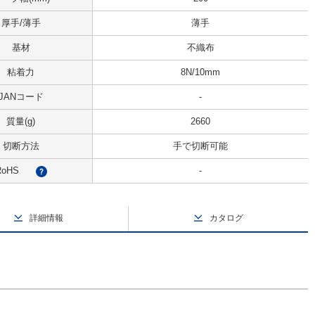
厚手/薄手
薄手
基材
不織布
粘着力
8N/10mm
JANコード
-
質量(g)
2660
切断方法
手で切断可能
RoHS
-
?
詳細情報
カタログ