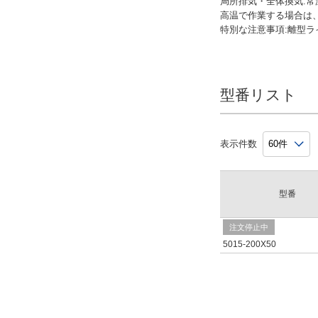
局所排気・全体換気:
高温で作業する場合は
特別な注意事項:離型
型番リスト
表示件数
型番
注文停止中
5015-200X50