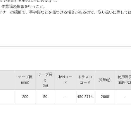
常温で作業する場合は特に必要なし。
、作業場の換気を行うこと。
ライナーの端部で、手や指などを傷つける場合があるので、取り扱いに際して
テープ長
テープ幅
JANコー
トラスコ
使用温
さ
質量(g)
(mm)
ド
コード
範囲(℃)
(m)
200
50
-
450-5714
2660
-