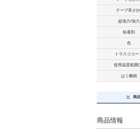
テープ長さ(m
超強力/強力
粘着剤
色
トラスココー
使用温度範囲(
はく離紙
商
商品情報