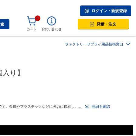
ログイン・新規登録
0
見積・注文
検索
カート
お問い合わせ
ファクトリーサプライ用品技術窓口
0個入り】
す。金属やプラスチックなどに強力に接着し、...
詳細を確認