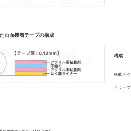
た両面接着テープの構成
構成
構成:ア
※ テー