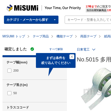
MISUMI | Your Time, Our Priority
17時まで
のご注文で
13
当日出荷対象商品
カテゴリ・メーカーから探す
MISUMI トップ
テープ用品
機能テープ
両面テープ
紙両
確定しました
すべて解除
日東電工
まずは条件を

No.5015
テープ幅(mm)
絞り込んでください
200
テープ長さ(m)
50
トラスココード