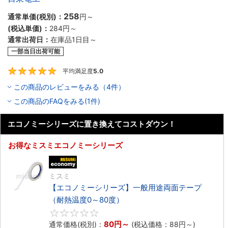
258
通常単価(税別)：
円
～
(税込単価)：
284円
～
通常出荷日：
在庫品1日目～
一部当日出荷可能
平均満足度
5.0
5
この商品のレビューをみる（4件）
この商品のFAQをみる(1件)
エコノミーシリーズに置き換えてコストダウン！
お得なミスミエコノミーシリーズ
エコノミー品
ミスミ
【エコノミーシリーズ】一般用途両面テープ
（耐熱温度0～80度）
0
80円
～
通常価格(税別)：
(税込価格：
88円
～)