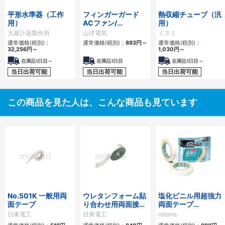
平形水準器（工作
フィンガーガード
熱収縮チューブ（汎
用）
ACファン/
用）
□160mm用
大菱計器製作所
山洋電気
ミスミ
通常価格(税別)：
通常価格(税別)：
893円
～
通常価格(税別)：
32,256円
～
1,030円
～
在庫品1日目～
在庫品1日目
在庫品1日目～
当日出荷可能
当日出荷可能
当日出荷可能
この商品を見た人は、こんな商品も見ています
No.501K 一般用両
ウレタンフォーム貼
塩化ビニル用超強力
面テープ
り合わせ用両面接着
両面テープ
テープ No.501L
No.501MN
日東電工
日東電工
nitoms
（J0980）