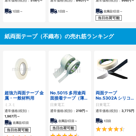
通常価格(税別)：
519円
～
通常価格(税別)：
840円
～
通常価格(税別)：
998円
～
1
日目～
1
日目～
在庫品1日目～
当日出荷可能
紙両面テープ（不織布）の売れ筋ランキング
超強力両面テープ 金
No.5015 多用途両
両面テープ
属・一般材料用
面接着テープ（薄手
No.5302A シリコー
強粘着）
ンゴム接着用
ミスミ
日東電工
日東電工
通常価格(税別)：
通常価格(税別)：
219円
～
通常価格(税別)：
3,775円
1,967円
～
在庫品1日目～
1日目
在庫品1日目
当日出荷可能
当日出荷可能