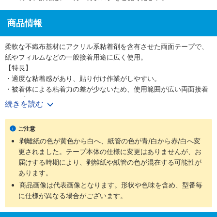
商品情報
柔軟な不織布基材にアクリル系粘着剤を含有させた両面テープで、
紙やフィルムなどの一般接着用途に広く使用。
【特長】
・適度な粘着感があり、貼り付け作業がしやすい。
・被着体による粘着力の差が少ないため、使用範囲が広い両面接着
テープ。
続きを読む
・適度な粘着感があり､貼り付け作業がしやすいテープです｡
【用途】
ご注意
・一般事務用途。
剥離紙の色が黄色から白へ、紙管の色が青/白から赤/白へ変
・紙やフィルムのスプライス用。
更されました。テープ本体の仕様に変更はありませんが、お
・軽量プレート固定。
届けする時期により、剥離紙や紙管の色が混在する可能性が
・仮止め用途
あります。
商品画像は代表画像となります。形状や色味を含め、型番毎
に仕様が異なる場合がございます。