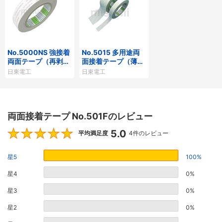
No.5000NS 強接着
No.5015 多用途両
両面テープ（再剥離
面接着テープ（薄手
タイプ）
強粘着）
日東電工
日東電工
両面接着テープ No.501Fのレビュー
5.0
5
平均満足度
4件のレビュー
星5
100%
星4
0%
星3
0%
星2
0%