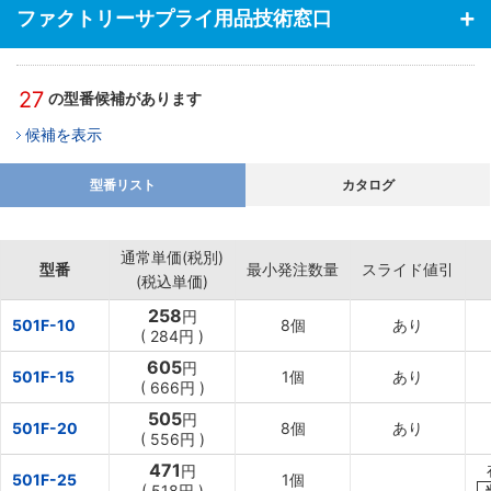
ファクトリーサプライ用品技術窓口
27
の型番候補があります
候補を表示
型番リスト
カタログ
通常単価(税別)
型番
最小発注数量
スライド値引
(税込単価)
258
円
501F-10
8個
あり
(
284円
)
605
円
501F-15
1個
あり
(
666円
)
505
円
501F-20
8個
あり
(
556円
)
471
円
501F-25
1個
(
518円
)