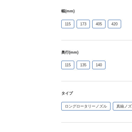
幅(mm)
115
173
405
420
奥行(mm)
115
135
140
タイプ
ロングロータリーノズル
真鍮ノズ