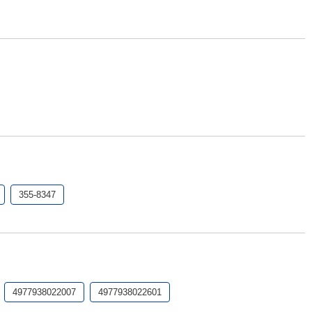
355-8347
4977938022007
4977938022601