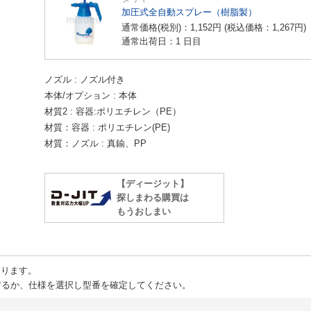
加圧式全自動スプレー（樹脂製）
通常価格(税別)：
1,152
円
(税込価格：
1,267
円
)
通常出荷日：1 日目
ノズル
ノズル付き
本体/オプション
本体
材質2
容器:ポリエチレン（PE）
材質：容器
ポリエチレン(PE)
材質：ノズル
真鍮、PP
【ディージット】
探しまわる購買は
もうおしまい
ります。
るか、仕様を選択し型番を確定してください。