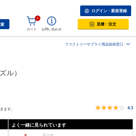
ログイン・新規登録
0
見積・注文
検索
カート
お問い合わせ
ファクトリーサプライ用品技術窓口
ノズル）
4.3
できます。
よく一緒に見られています
ダリヤ