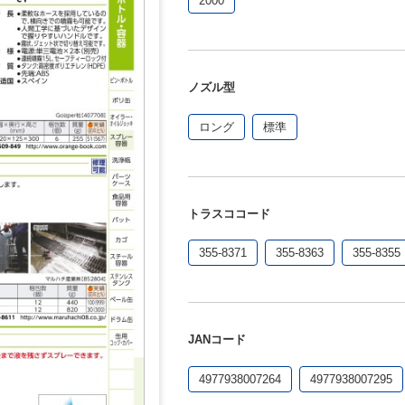
2000
ノズル型
ロング
標準
トラスココード
355-8371
355-8363
355-8355
JANコード
4977938007264
4977938007295