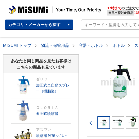
MISUMI | Your Time, Our Priority
17時まで
のご注文で
13
当日出荷対象商品
カテゴリ・メーカーから探す
MISUMI トップ
物流・保管用品
容器・ボトル
ボトル
ス
あなたと同じ商品を見たお客様は
こちらの商品も見ています
ダリヤ
加圧式全自動スプレ
ー（樹脂製）
ＧＬＯＲＩＡ
蓄圧式噴霧器
前のページ
アズワン
噴霧器 容量 0.4L～