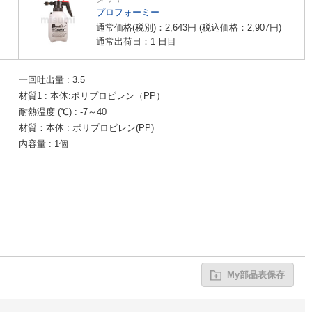
プロフォーミー
通常価格(税別)：
2,643
円
(税込価格：
2,907
円
)
通常出荷日：1 日目
一回吐出量
3.5
材質1
本体:ポリプロピレン（PP）
耐熱温度 (℃)
-7～40
材質：本体
ポリプロピレン(PP)
内容量
1個
My部品表保存