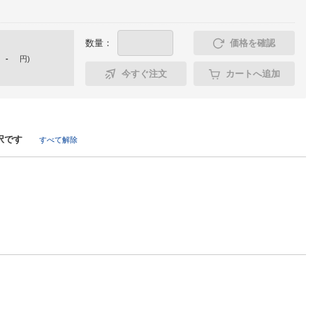
数量：
価格を確認
-
円
)
今すぐ注文
カートへ追加
択です
すべて解除