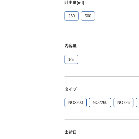
吐出量(ml)
250
500
内容量
1個
タイプ
NO2200
NO2260
NO726
出荷日