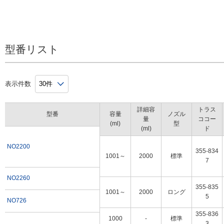
型番リスト
表示件数
詳細容
トラス
型番
容量
ノズル
量
ココー
(ml)
型
(ml)
ド
NO2200
355-834
1001～
2000
標準
7
NO2260
355-835
1001～
2000
ロング
5
NO726
355-836
1000
-
標準
3