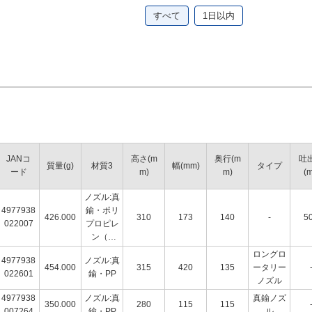
すべて
1日以内
JANコ
高さ(m
奥行(m
吐
質量(g)
材質3
幅(mm)
タイプ
ード
m)
m)
(m
ノズル:真
4977938
鍮・ポリ
426.000
310
173
140
-
5
022007
プロピレ
ン（P
P）
ロングロ
4977938
ノズル:真
454.000
315
420
135
ータリー
022601
鍮・PP
ノズル
4977938
ノズル:真
真鍮ノズ
350.000
280
115
115
007264
鍮・PP
ル