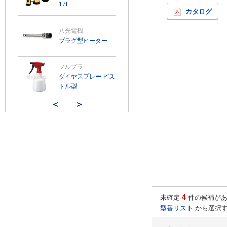
17L
カタログ
八光電機
プラグ型ヒーター
フルプラ
ダイヤスプレー ピス
トル型
＜
＞
4
未確定
件の候補があ
型番リスト
から選択す