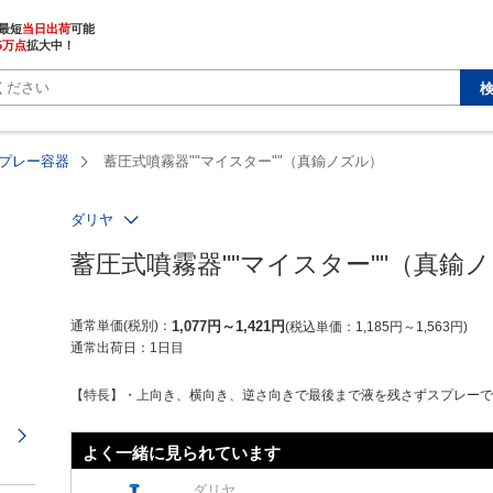
最短
当日出荷
5万点
拡大中！
プレー容器
蓄圧式噴霧器""マイスター""（真鍮ノズル）
ダリヤ
蓄圧式噴霧器""マイスター""（真鍮
通常単価(税別)
1,077
円
～
1,421
円
税込単価
1,185
円
～
1,563
円
通常出荷日：
1日目
【特長】・上向き、横向き、逆さ向きで最後まで液を残さずスプレー
次のページ
よく一緒に見られています
ダリヤ