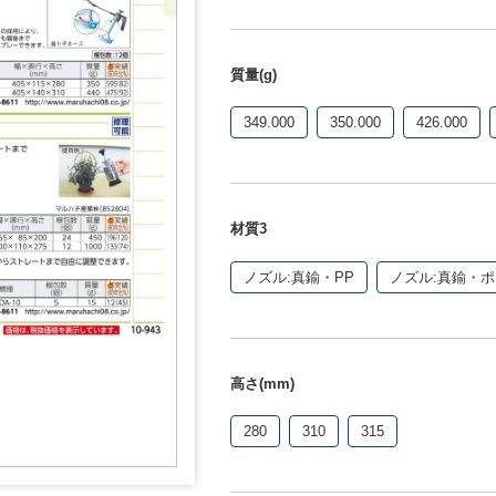
質量(g)
349.000
350.000
426.000
材質3
ノズル:真鍮・PP
ノズル:真鍮・
高さ(mm)
280
310
315