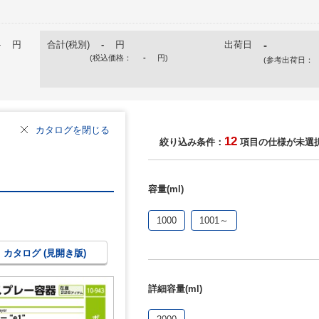
-
円
合計(税別)
-
円
出荷日
-
(税込価格：
-
円
)
(参考出荷日：
カタログを閉じる
12
絞り込み条件：
項目の仕様が未選
容量(ml)
1000
1001～
カタログ (見開き版)
詳細容量(ml)