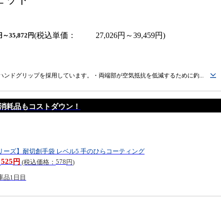
税込単価
27,026
円
～
39,459
円
円
～
35,872
円
ンドグリップを採用しています。・両端部が空気抵抗を低減するために釣...
消耗品もコストダウン！
リーズ】耐切創手袋 レベル5 手のひらコーティング
525
578
円
：
(税込価格：
円
)
庫品1日目