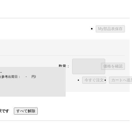
My部品表保存
数量：
価格を確認
-
-
)
(参考出荷日：
円
今すぐ注文
カートへ追
択です
すべて解除