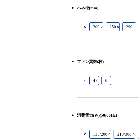
ハネ径(mm)
200
250
290
ファン翼数(枚)
4
6
消費電力(W)(50/60Hz)
135/200
210/300