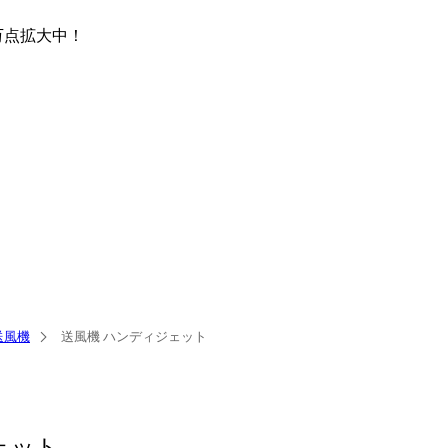
万点
拡大中！
送風機
送風機 ハンディジェット
ェット