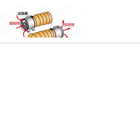
両方向ダクト取付可能
風量
敵合ダ
消費電力
騒音地
電源
ハ
品番
3
クト径
(W)
(dB(A))
(m
/min)
(V)
(m
(50/60Hz)
(50/60Hz)
(mm)
(50/60Hz)
HJF-200
100
135/200
19/23
230
71/74
200
HJF-250
100
210/300
34/37
280
76/77
250
HJF-300
100
405/560
52/60
320
74/81
290
電源コード：1.8m