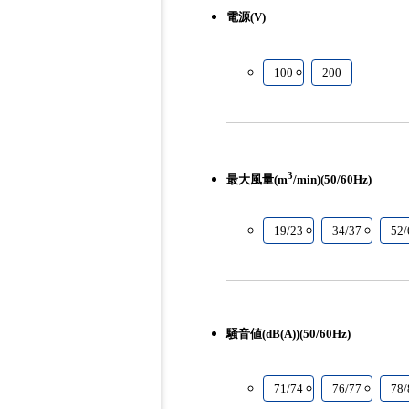
電源(V)
100
200
3
最大風量(m
/min)(50/60Hz)
19/23
34/37
52/
騒音値(dB(A))(50/60Hz)
71/74
76/77
78/