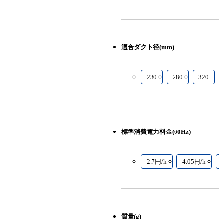
適合ダクト径(mm)
230
280
320
標準消費電力料金(60Hz)
2.7円/h
4.05円/h
質量(g)