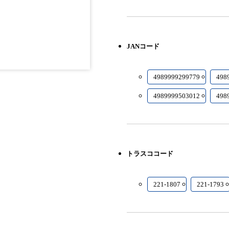
JANコード
4989999299779
498
4989999503012
498
ファン
ネ径
質量
トラスココード
翼数
m)
(kg)
(枚)
6
7.0
221-1807
221-1793
6
9.0
4
12.5