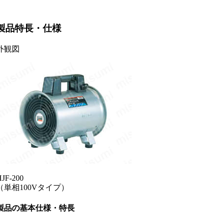
製品特長・仕様
外観図
JF-200
（単相100Vタイプ）
製品の基本仕様・特長