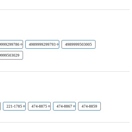
9999299786
4989999299793
4989999503005
9999503029
221-1785
474-8875
474-8867
474-8859