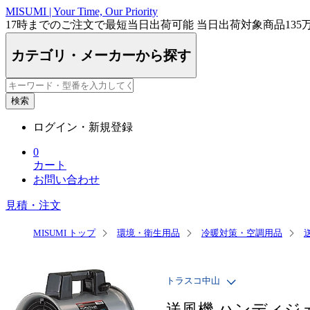
MISUMI | Your Time, Our Priority
17時まで
のご注文で最短
当日出荷
可能
当日出荷対象商品
135
カテゴリ・メーカーから探す
検索
ログイン・新規登録
0
カート
お問い合わせ
見積・注文
MISUMI トップ
環境・衛生用品
冷暖対策・空調用品
トラスコ中山
送風機 ハンディジ