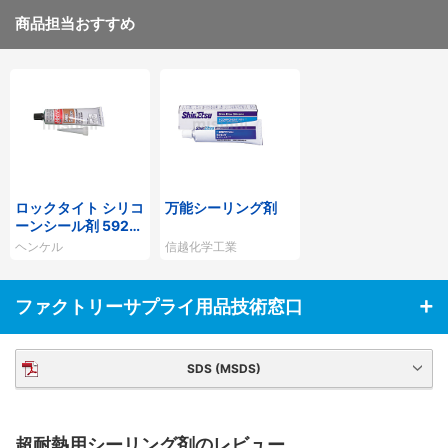
商品担当おすすめ
ロックタイト シリコ
万能シーリング剤
ーンシール剤 5920
耐熱
ヘンケル
信越化学工業
ファクトリーサプライ用品技術窓口
SDS (MSDS)
超耐熱用シーリング剤のレビュー