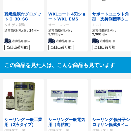
難燃性膜付グロメッ
WXLコート 4刃ショ
サポートユニツト角
ト C-30-SG
ート WXL-EMS
型 支持側標準タイ
プ
タキゲン製造
オーエスジー
ミスミ
通常価格(税別)：
24円
～
通常価格(税別)：
通常価格(税別)：
3,395円
～
2,360円
～
在庫品1日目～
在庫品1日目～
在庫品1日目
当日出荷可能
当日出荷可能
当日出荷可能
この商品を見た人は、こんな商品も見ています
シーリング 一般工業
シーリング一般電気
シーリング 低分子シ
用（2液タイプ）
用（高粘度）
ロキサン低減タイプ
（難燃用）
信越化学工業
信越化学工業
信越化学工業