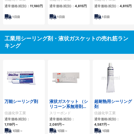
通常価格(税別)：
11,180円
通常価格(税別)：
4,815円
通常価格(税別)：
4,815円
1
日目
1
日目
1
日目
工業用シーリング剤・液状ガスケットの売れ筋ラン
キング
万能シーリング剤
液状ガスケット （シ
超耐熱用シーリング
リコーン系無溶剤タ
剤
イプ）
信越化学工業
スリーボンド
信越化学工業
通常価格(税別)：
通常価格(税別)：
通常価格(税別)：
1,119円
～
2,081円
～
4,587円
～
1日目～
1日目～
1日目