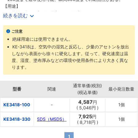
【用途】
・耐熱性が必要な部分の接着などに最適。
続きを読む
・ボイラー、電子レンジの窓枠、その他高温になる部分の接着、シ
ール。
ご注意
絶縁用途には使用できません。
KE-3418は、空気中の湿気と反応し、少量のアセトンを放出
しながら表面から徐々に硬化します。従って、硬化速度は温
度、湿度、塗布厚みなどの環境や使用条件により大きく異な
ります。
通常単価(税別)
型番
関連
最小発注数量
(税込単価)
4,587
円
KE3418-100
-
1個
(
5,046円
)
7,925
円
KE3418-330
SDS（MSDS）
1個
(
8,718円
)
1