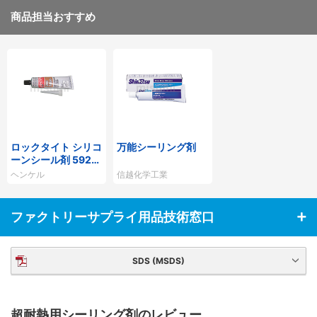
商品担当おすすめ
ロックタイト シリコ
万能シーリング剤
ーンシール剤 5920
耐熱
ヘンケル
信越化学工業
ファクトリーサプライ用品技術窓口
SDS (MSDS)
超耐熱用シーリング剤のレビュー