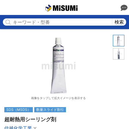
MISUMI
検索
画像をタップして拡大イメージを表示する
SDS（MSDS）
数量スライド割引
超耐熱用シーリング剤
信越化学工業