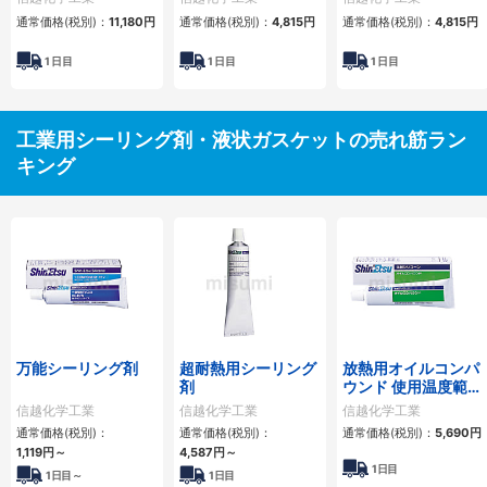
通常価格(税別)：
11,180
円
通常価格(税別)：
4,815
円
通常価格(税別)：
4,815
円
1
日目
1
日目
1
日目
工業用シーリング剤・液状ガスケットの売れ筋ラン
キング
万能シーリング剤
超耐熱用シーリング
放熱用オイルコンパ
剤
ウンド 使用温度範囲
-50～150℃
信越化学工業
信越化学工業
信越化学工業
通常価格(税別)：
通常価格(税別)：
通常価格(税別)：
5,690
円
1,119
円
～
4,587
円
～
1日目
1日目～
1日目