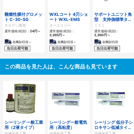
難燃性膜付グロメッ
WXLコート 4刃ショ
サポートユニツト角
ト C-30-SG
ート WXL-EMS
型 支持側標準タイ
プ
タキゲン製造
オーエスジー
ミスミ
通常価格(税別)：
24
円
～
通常価格(税別)：
通常価格(税別)：
3,395
円
～
2,360
円
～
在庫品1日目～
在庫品1日目～
在庫品1日目
当日出荷可能
当日出荷可能
当日出荷可能
この商品を見た人は、こんな商品も見ています
シーリング 一般工業
シーリング一般電気
シーリング 低分子シ
用（2液タイプ）
用（高粘度）
ロキサン低減タイプ
（難燃用）
信越化学工業
信越化学工業
信越化学工業