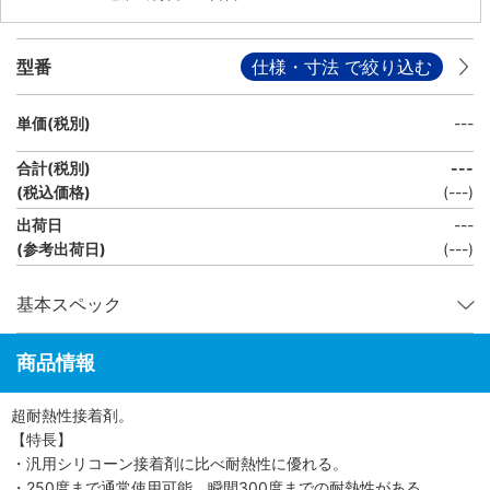
型番
仕様・寸法 で絞り込む
単価(税別)
---
合計(税別)
---
(税込価格)
(
---
)
出荷日
---
(参考出荷日)
(
---
)
基本スペック
商品情報
超耐熱性接着剤。
【特長】
・汎用シリコーン接着剤に比べ耐熱性に優れる。
・250度まで通常使用可能、瞬間300度までの耐熱性がある。