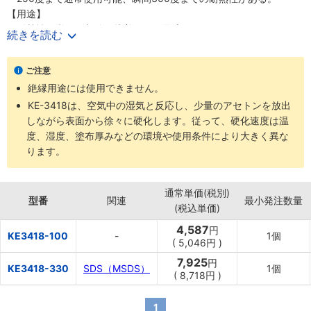
【用途】
・耐熱性が必要な部分の接着などに最適。
続きを読む
・ボイラー、電子レンジの窓枠、その他高温になる部分の接着、シ
ール。
ご注意
絶縁用途には使用できません。
KE-3418は、空気中の湿気と反応し、少量のアセトンを放出
しながら表面から徐々に硬化します。従って、硬化速度は温
度、湿度、塗布厚みなどの環境や使用条件により大きく異な
ります。
通常単価(税別)
型番
関連
最小発注数量
(税込単価)
4,587
円
KE3418-100
-
1個
(
5,046
円
)
7,925
円
KE3418-330
SDS（MSDS）
1個
(
8,718
円
)
1