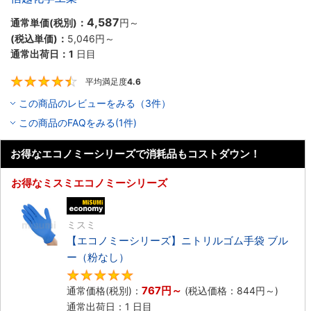
4,587
通常単価(税別)：
円
～
(税込単価)：
5,046
円
～
通常出荷日：
1
日目
平均満足度
4.6
4.6
この商品のレビューをみる（3件）
この商品のFAQをみる(1件)
お得なエコノミーシリーズで消耗品もコストダウン！
お得なミスミエコノミーシリーズ
エコノミー品
ミスミ
【エコノミーシリーズ】ニトリルゴム手袋 ブル
ー（粉なし）
5
767
円
～
通常価格(税別)：
(税込価格：
844
円
～)
通常出荷日：1 日目