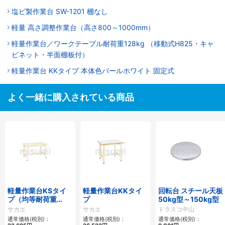
塩ビ製作業台 SW-1201 棚なし
軽量 高さ調整作業台（高さ800～1000mm）
軽量作業台／ワークテーブル耐荷重128kg （移動式H825・キャ
ビネット・半面棚板付）
軽量作業台 KKタイプ 本体色パールホワイト 固定式
よく一緒に購入されている商品
軽量作業台KSタイ
軽量作業台KKタイ
回転台 スチール天板
プ（均等耐荷重
プ
50kg型～150kg型
300kg）
サカエ
サカエ
トラスコ中山
通常価格(税別)：
通常価格(税別)：
通常価格(税別)：