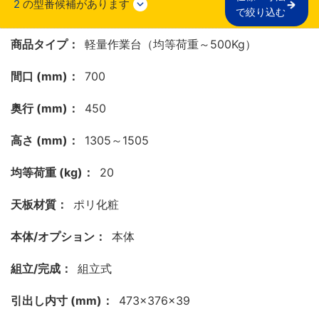
2
の型番候補があります
で絞り込む
商品タイプ：
軽量作業台（均等荷重～500Kg）
間口 (mm)：
700
奥行 (mm)：
450
高さ (mm)：
1305～1505
均等荷重 (kg)：
20
天板材質：
ポリ化粧
本体/オプション：
本体
組立/完成：
組立式
引出し内寸 (mm)：
473×376×39