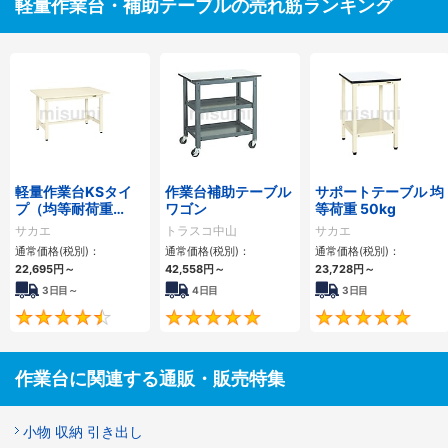
軽量作業台・補助テーブルの売れ筋ランキング
軽量作業台KSタイ
作業台補助テーブル
サポートテーブル 均
プ（均等耐荷重
ワゴン
等荷重 50kg
300kg）
サカエ
トラスコ中山
サカエ
通常価格(税別)：
通常価格(税別)：
通常価格(税別)：
22,695円
～
42,558円
～
23,728円
～
3日目～
4日目
3日目
4.4
5
作業台に関連する通販・販売特集
小物 収納 引き出し