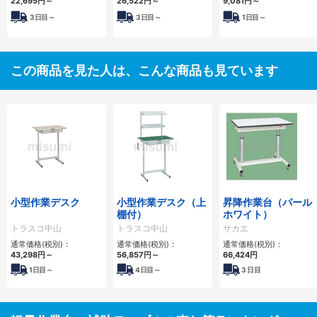
22,695円
～
26,522円
～
9,081円
～
3日目～
3日目～
1日目～
この商品を見た人は、こんな商品も見ています
小型作業デスク
小型作業デスク（上
昇降作業台（パール
棚付）
ホワイト）
トラスコ中山
トラスコ中山
サカエ
通常価格(税別)：
通常価格(税別)：
通常価格(税別)：
43,298円
～
56,857円
～
66,424円
1
日目～
4
日目～
3
日目