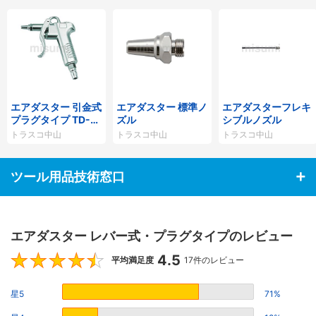
エアダスター 引金式
エアダスター 標準ノ
エアダスターフレキ
プラグタイプ TD-8
ズル
シブルノズル
0
トラスコ中山
トラスコ中山
トラスコ中山
ツール用品技術窓口
エアダスター レバー式・プラグタイプのレビュー
4.5
4.5
平均満足度
17件のレビュー
星5
71%