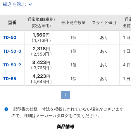
・生産国：日本。
続きを読む
【用途】
・エアブローによる乾燥／冷却／ダスト作業に使用。
通常単価(税別)
通
型番
最小発注数量
スライド値引
(税込単価)
出荷
1,560
円
TD-50
1個
あり
1
日
(
1,716円
)
2,318
円
TD-50-0
1個
あり
1
日
(
2,550円
)
3,423
円
TD-50-P
1個
あり
4
日
(
3,765円
)
4,223
円
TD-55
1個
あり
1
日
(
4,645円
)
1
一部型番の仕様・寸法を掲載しきれていない場合がございます
ので、詳細は
メーカーカタログ
をご覧ください。
商品情報