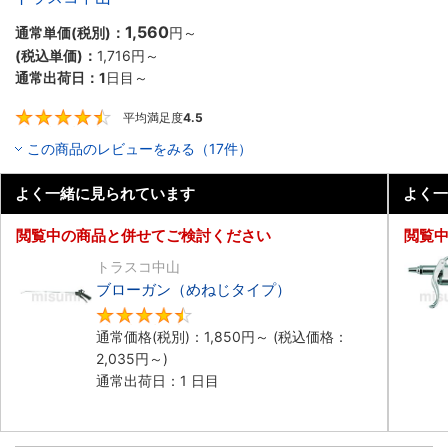
1,560
通常単価(税別)：
円
～
(税込単価)：
1,716円
～
通常出荷日：
1
日目～
平均満足度
4.5
4.5
この商品のレビューをみる（17件）
よく一緒に見られています
よく一
閲覧中の商品と併せてご検討ください
閲覧
トラスコ中山
ブローガン（めねじタイプ）
4.6
通常価格(税別)：
1,850円
～
(税込価格：
2,035円
～)
通常出荷日：1 日目