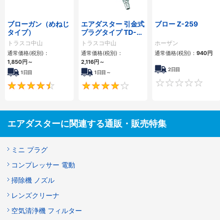
ブローガン（めねじ
エアダスター 引金式
ブロー Z-259
タイプ）
プラグタイプ TD-
80
トラスコ中山
トラスコ中山
ホーザン
通常価格(税別)：
通常価格(税別)：
通常価格(税別)：
940円
1,850円
～
2,116円
～
2日目
1日目
1日目～
4.6
3.9
エアダスターに関連する通販・販売特集
ミニ プラグ
コンプレッサー 電動
掃除機 ノズル
レンズクリーナ
空気清浄機 フィルター