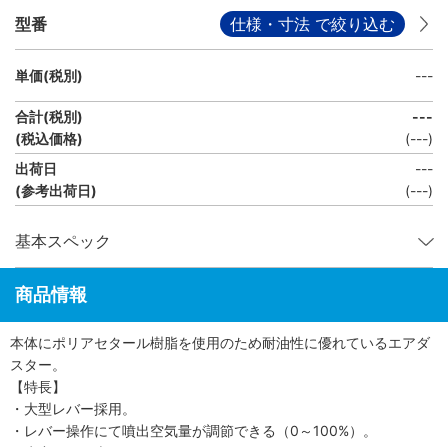
型番
仕様・寸法 で絞り込む
単価(税別)
---
合計(税別)
---
(税込価格)
(
---
)
出荷日
---
(参考出荷日)
(---)
基本スペック
商品情報
本体にポリアセタール樹脂を使用のため耐油性に優れているエアダ
スター。
【特長】
・大型レバー採用。
・レバー操作にて噴出空気量が調節できる（0～100%）。