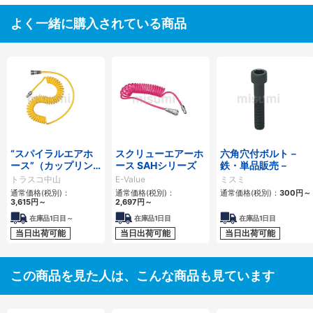
よく一緒に購入されている商品
“スパイラルエアホ
スクリューエアーホ
六角穴付ボルト－
ース”（カップリン
ース SAHシリーズ
鉄・単品販売－
グ付）
トラスコ中山
E-Value
ミスミ
通常価格(税別)：
通常価格(税別)：
通常価格(税別)：
300円
～
3,615円
～
2,697円
～
在庫品1日目～
在庫品1日目
在庫品1日目
当日出荷可能
当日出荷可能
当日出荷可能
この商品を見た人は、こんな商品も見ています