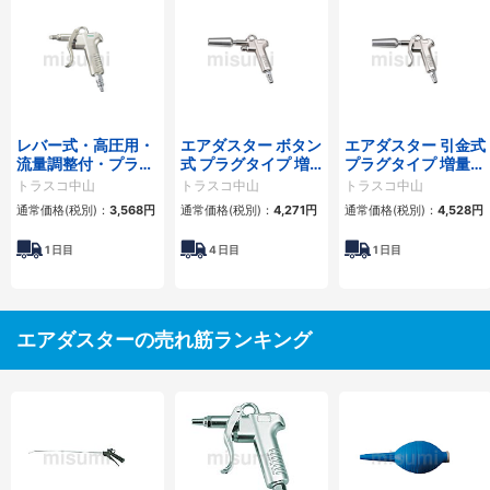
レバー式・高圧用・
エアダスター ボタン
エアダスター 引金式
流量調整付・プラグ
式 プラグタイプ 増
プラグタイプ 増量ノ
タイプ
量ノズル
ズル
トラスコ中山
トラスコ中山
トラスコ中山
通常価格(税別)：
3,568円
通常価格(税別)：
4,271円
通常価格(税別)：
4,528円
1
日目
4
日目
1
日目
エアダスターの売れ筋ランキング