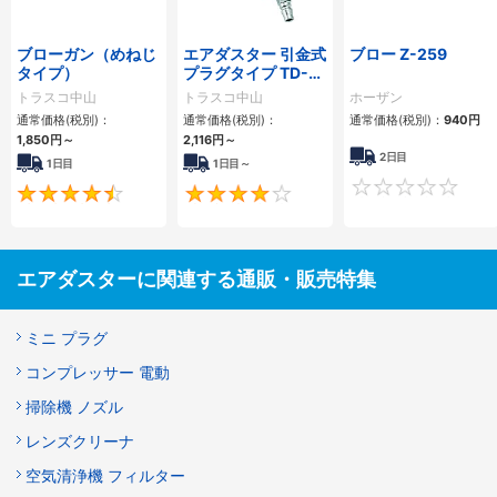
ブローガン（めねじ
エアダスター 引金式
ブロー Z-259
タイプ）
プラグタイプ TD-
80
トラスコ中山
トラスコ中山
ホーザン
通常価格(税別)：
通常価格(税別)：
通常価格(税別)：
940円
1,850円
～
2,116円
～
2日目
1日目
1日目～
4.6
3.9
エアダスターに関連する通販・販売特集
ミニ プラグ
コンプレッサー 電動
掃除機 ノズル
レンズクリーナ
空気清浄機 フィルター