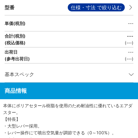
型番
仕様・寸法 で絞り込む
単価(税別)
---
合計(税別)
---
(税込価格)
(
---
)
出荷日
---
(参考出荷日)
(---)
基本スペック
商品情報
本体にポリアセタール樹脂を使用のため耐油性に優れているエアダ
スター。
【特長】
・大型レバー採用。
・レバー操作にて噴出空気量が調節できる（0～100%）。