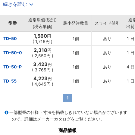
・生産国：日本。
続きを読む
【用途】
・エアブローによる乾燥／冷却／ダスト作業に使用。
通常単価(税別)
通
型番
最小発注数量
スライド値引
(税込単価)
出荷
1,560
円
TD-50
1個
あり
1
日
(
1,716円
)
2,318
円
TD-50-0
1個
あり
1
日
(
2,550円
)
3,423
円
TD-50-P
1個
あり
4
日
(
3,765円
)
4,223
円
TD-55
1個
あり
1
日
(
4,645円
)
1
一部型番の仕様・寸法を掲載しきれていない場合がございます
ので、詳細は
メーカーカタログ
をご覧ください。
商品情報