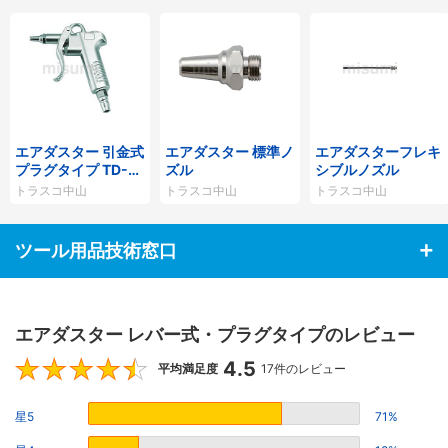
エアダスター 引金式
エアダスター 標準ノ
エアダスターフレキ
プラグタイプ TD-8
ズル
シブルノズル
0
トラスコ中山
トラスコ中山
トラスコ中山
ツール用品技術窓口
エアダスター レバー式・プラグタイプのレビュー
4.5
4.5
平均満足度
17件のレビュー
星5
71%