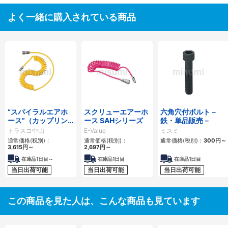
よく一緒に購入されている商品
“スパイラルエアホ
スクリューエアーホ
六角穴付ボルト－
ース”（カップリン
ース SAHシリーズ
鉄・単品販売－
グ付）
トラスコ中山
E-Value
ミスミ
通常価格(税別)：
通常価格(税別)：
通常価格(税別)：
300円
～
3,615円
～
2,697円
～
在庫品1日目～
在庫品1日目
在庫品1日目
当日出荷可能
当日出荷可能
当日出荷可能
この商品を見た人は、こんな商品も見ています