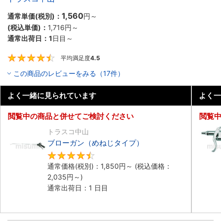
1,560
通常単価(税別)：
円
～
(税込単価)：
1,716円
～
通常出荷日：
1
日目～
平均満足度
4.5
4.5
この商品のレビューをみる（17件）
よく一緒に見られています
よく一
閲覧中の商品と併せてご検討ください
閲覧
トラスコ中山
ブローガン（めねじタイプ）
4.6
通常価格(税別)：
1,850円
～
(税込価格：
2,035円
～)
通常出荷日：1 日目