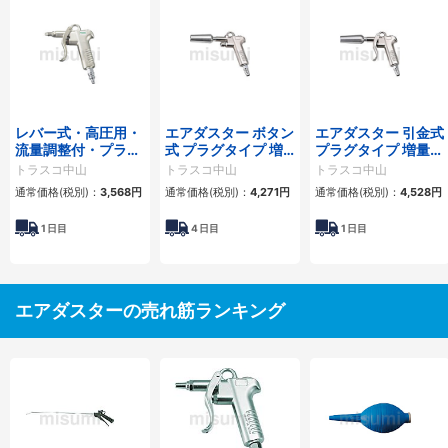
レバー式・高圧用・
エアダスター ボタン
エアダスター 引金式
流量調整付・プラグ
式 プラグタイプ 増
プラグタイプ 増量ノ
タイプ
量ノズル
ズル
トラスコ中山
トラスコ中山
トラスコ中山
通常価格(税別)：
3,568円
通常価格(税別)：
4,271円
通常価格(税別)：
4,528円
1
日目
4
日目
1
日目
エアダスターの売れ筋ランキング