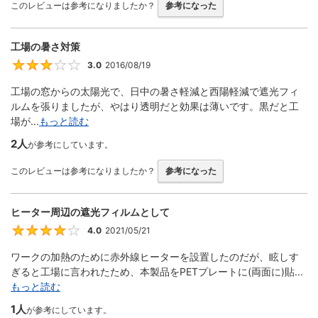
このレビューは参考になりましたか？
参考になった
工場の暑さ対策
3.0
2016/08/19
3
工場の窓からの太陽光で、日中の暑さ軽減と西陽軽減で遮光フィ
ルムを張りましたが、やはり透明だと効果は薄いです。黒だと工
場が...
もっと読む
2人
が参考にしています。
このレビューは参考になりましたか？
参考になった
ヒーター周辺の遮光フィルムとして
4.0
2021/05/21
4
ワークの加熱のために赤外線ヒーターを設置したのだが、眩しす
ぎると工場に言われたため、本製品をPETプレートに(両面に)貼...
もっと読む
1人
が参考にしています。