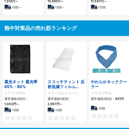
1,512円
～
15,561円
～
11,537円
～
1
日目～
1
日目～
1
日目
熱中対策品の売れ筋ランキング
遮光ネット 遮光率
スコッチティント 反
やわらかネッククー
65%・80%
射低減フィルム
ラー
LR2CLARX
トラスコ中山
スリーエムジャパン
トラスコ中山
通常価格(税別)：
通常価格(税別)：
通常価格(税別)：
931円
1,003円
～
2,957円
～
1日目
1日目
1日目
0
0