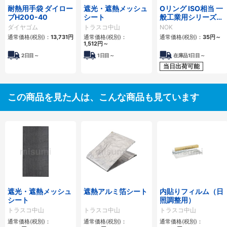
耐熱用手袋 ダイロー
遮光・遮熱メッシュ
Oリング ISO相当 一
ブH200-40
シート
般工業用シリーズ
（固定用）
ダイヤゴム
トラスコ中山
NOK
通常価格(税別)：
13,731円
通常価格(税別)：
通常価格(税別)：
35円
～
1,512円
～
2日目～
1日目～
在庫品1日目～
当日出荷可能
この商品を見た人は、こんな商品も見ています
遮光・遮熱メッシュ
遮熱アルミ箔シート
内貼りフィルム（日
シート
照調整用）
トラスコ中山
トラスコ中山
トラスコ中山
通常価格(税別)：
通常価格(税別)：
通常価格(税別)：