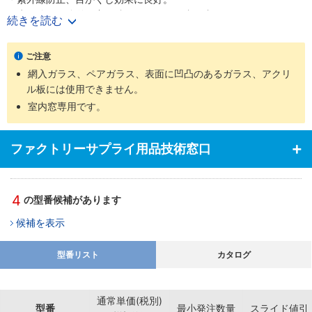
・水を使って簡単に窓に貼れ、はがした跡も残りにくいシート。
続きを読む
【用途】
・工場、家屋の省エネ対策・目かくしに。
ご注意
網入ガラス、ペアガラス、表面に凹凸のあるガラス、アクリ
ル板には使用できません。
室内窓専用です。
ファクトリーサプライ用品技術窓口
4
の型番候補があります
候補を表示
型番リスト
カタログ
通常単価(税別)
型番
最小発注数量
スライド値引