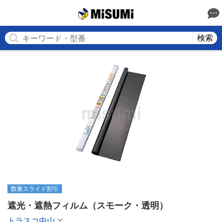
MISUMI
検索
数量スライド割引
遮光・遮熱フィルム（スモーク・透明）
トラスコ中山