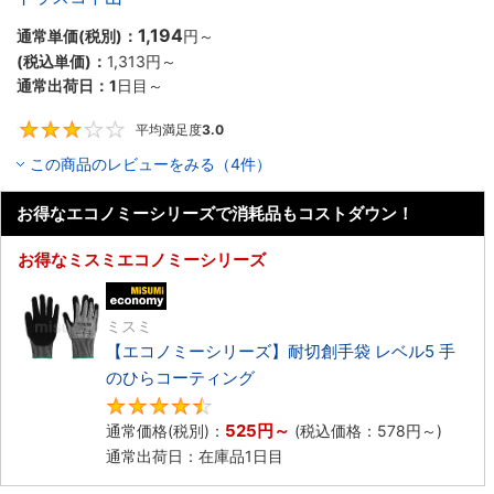
1,194
通常単価(税別)：
円
～
(税込単価)：
1,313円
～
通常出荷日：
1
日目～
平均満足度
3.0
3
この商品のレビューをみる（4件）
お得なエコノミーシリーズで消耗品もコストダウン！
お得なミスミエコノミーシリーズ
エコノミー品
ミスミ
【エコノミーシリーズ】耐切創手袋 レベル5 手
のひらコーティング
4.5
525円
～
通常価格(税別)：
(税込価格：
578円
～)
通常出荷日：在庫品1日目