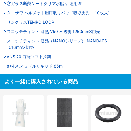
窓ガラス断熱シートクリア水貼り 徳用2P
タニザワ ヘルメット用汗取りパッド吸収男児 （10枚入）
リンクサスTEMPO LOOP
スコッチティント 遮熱 V50 不透明 1250mmX切売
スコッチティント 遮熱（NANOシリーズ） NANO40S
1016mmX切売
ANS 20 万能ソフト担架
8x4メン ミドルリキッド 85ml
よく一緒に購入されている商品