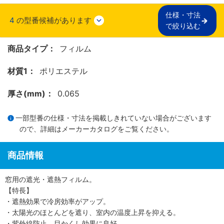
仕様・寸法

4
の型番候補があります
で絞り込む
商品タイプ：
フィルム
材質1：
ポリエステル
厚さ(mm)：
0.065
一部型番の仕様・寸法を掲載しきれていない場合がございます
ので、詳細は
メーカーカタログ
をご覧ください。
商品情報
窓用の遮光・遮熱フィルム。
【特長】
・遮熱効果で冷房効率がアップ。
・太陽光のほとんどを遮り、室内の温度上昇を抑える。
・紫外線防止、目かくし効果に良好。