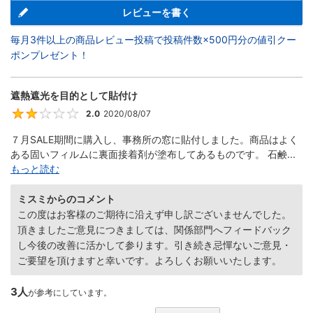
レビューを書く
毎月3件以上の商品レビュー投稿で投稿件数×500円分の値引クー
ポンプレゼント！
遮熱遮光を目的として貼付け
2.0
2020/08/07
2
７月SALE期間に購入し、事務所の窓に貼付しました。商品はよく
ある固いフィルムに裏面接着剤が塗布してあるものです。 石鹸...
もっと読む
ミスミからのコメント
この度はお客様のご期待に沿えず申し訳ございませんでした。
頂きましたご意見につきましては、関係部門へフィードバック
し今後の改善に活かして参ります。引き続き忌憚ないご意見・
ご要望を頂けますと幸いです。よろしくお願いいたします。
3人
が参考にしています。