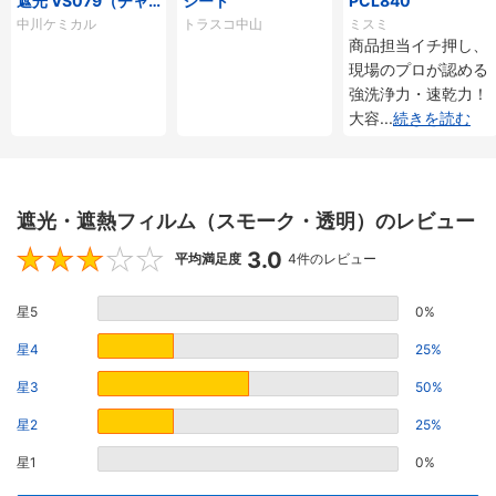
遮光 VS079（チャ
シート
PCL840
コールグレー）
中川ケミカル
トラスコ中山
ミスミ
商品担当イチ押し、
現場のプロが認める
強洗浄力・速乾力！
大容
...
続きを読む
遮光・遮熱フィルム（スモーク・透明）のレビュー
3.0
3
平均満足度
4件のレビュー
星5
0%
星4
25%
星3
50%
星2
25%
星1
0%