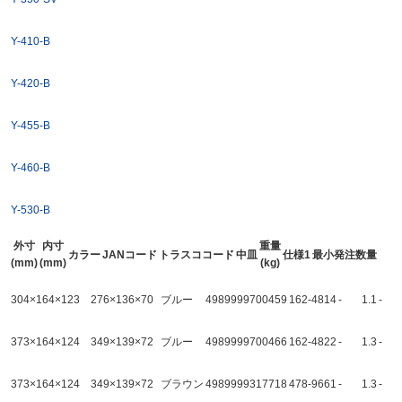
Y-410-B
Y-420-B
Y-455-B
Y-460-B
Y-530-B
外寸
内寸
重量
カラー
JANコード
トラスココード
中皿
仕様1
最小発注数量
(mm)
(mm)
(kg)
304×164×123
276×136×70
ブルー
4989999700459
162-4814
-
1.1
-
373×164×124
349×139×72
ブルー
4989999700466
162-4822
-
1.3
-
373×164×124
349×139×72
ブラウン
4989999317718
478-9661
-
1.3
-