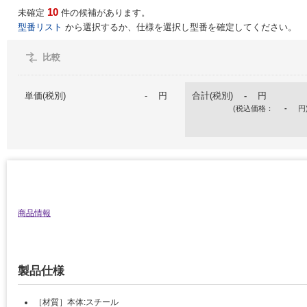
10
未確定
件の候補があります。
型番リスト
から選択するか、仕様を選択し型番を確定してください。
比較
単価(税別)
-
円
合計(税別)
-
円
(税込価格：
-
円
商品情報
製品仕様
［材質］本体:スチール