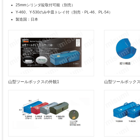
25mmシリンダ錠取付可能（別売）
Y-460、Y-530のみ中皿トレイ付（別売・PL-46、PL-54）
製造国：日本
山型ツールボックスの外観1
山型ツールボックス