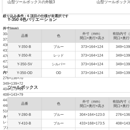
山型ツールボックスの外観3
山型ツールボックス
絞り込み条件：
6
項目の仕様が未選択です
Y-350 4色バリエーション
外寸(mm)
外寸（mm）
有効内寸（
304×164×123
品番
色
間口×奥行×高さ
間口×奥行
373×164×124
430×200×200
Y-350-B
ブルー
373×164×124
349×139
433×168×173.5
Y-350-R
レッド
373×164×124
349×139
470×193×211
473×173×177.5
Y-350-SV
シルバー
373×164×124
349×139
548×218×228.5
内寸(mm)
Y-350-OD
OD
373×164×124
349×139
276×136×70
349×139×72
ツールボックス
404×175×95
408×143×79
443×164×99
外寸（mm）
有効内寸（
品番
色
448×148×82
間口×奥行×高さ
間口×奥行
510×180×112
Y-280-B
ブルー
304×164×123.0
276×136
カラー
レッド
Y-410-B
ブルー
433×168×173.5
408×143
ブルー