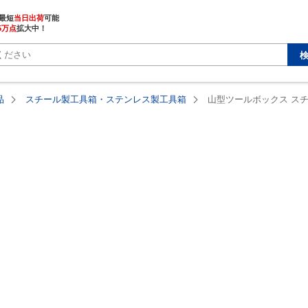
最短
当日出荷
5万点
拡大中！
品
スチール製工具箱・ステンレス製工具箱
山型ツールボックス ス