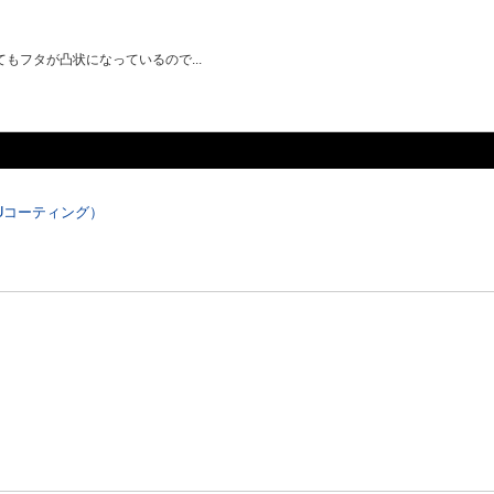
フタが凸状になっているので...
Uコーティング）