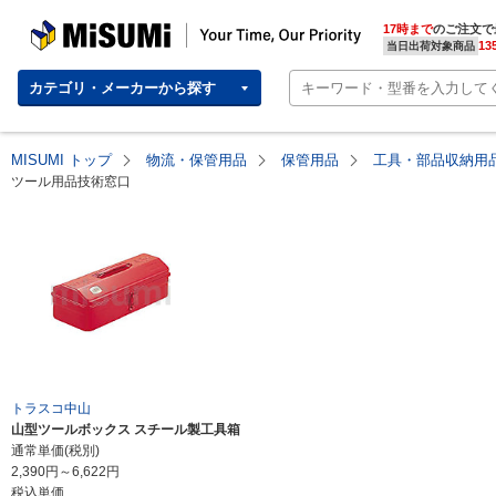
MISUMI | Your Time, Our Priority
17時まで
のご注文で
13
当日出荷対象商品
カテゴリ・メーカーから探す
MISUMI トップ
物流・保管用品
保管用品
工具・部品収納用
ツール用品技術窓口
トラスコ中山
山型ツールボックス スチール製工具箱
通常単価(税別)
2,390
円
～
6,622
円
税込単価