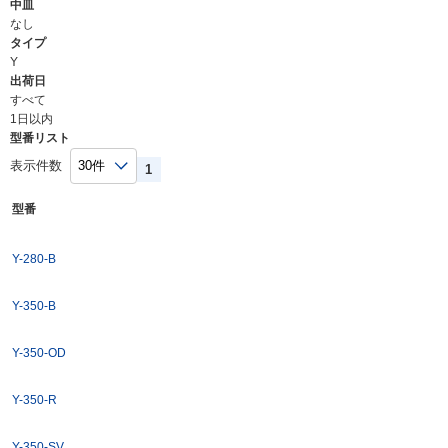
中皿
なし
タイプ
Y
出荷日
すべて
1日以内
型番リスト
表示件数
1
型番
Y-280-B
Y-350-B
Y-350-OD
Y-350-R
Y-350-SV