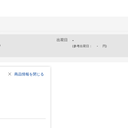
出荷日
-
)
(参考出荷日：
-
円
)
商品情報を閉じる