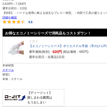
2,629
円
～
7,284
円
通常出荷日：
1日目
【特長】・ハードな使用に耐える頑丈なプレス一体型。・内部で工具が盛り上っても
詳細を確認
4.6
4.6
お得なエコノミーシリーズで消耗品もコストダウン！
ミスミ
【エコノミーシリーズ】ポリエステル手袋（手のひらP
620
円
通常価格(税別)：
(税込価格：
682
円
)
通常出荷日：在庫品1日目
本体材質
スチール
材質1
本体：スチール
【ディージット】
探しまわる購買は
もうおしまい