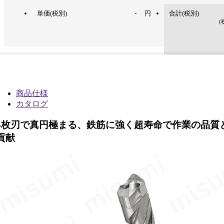
-
単価(税別)
円
合計(税別)
(
商品仕様
カタログ
5枚刃で真円極まる、鉄筋に強く超寿命で作業の品質
貢献