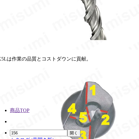
X5Lは作業の品質とコストダウンに貢献。
商品TOP
開く