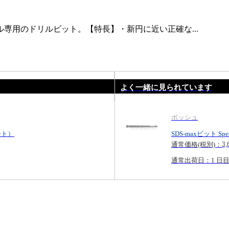
専用のドリルビット。【特長】・新円に近い正確な...
よく一緒に見られています
ボッシュ
ート）
SDS-maxビット Sp
3,
通常価格(税別)：
通常出荷日：1 日