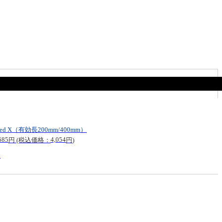
eed X（有効長200mm/400mm）
685
4,054
円
(税込価格：
円
)
目