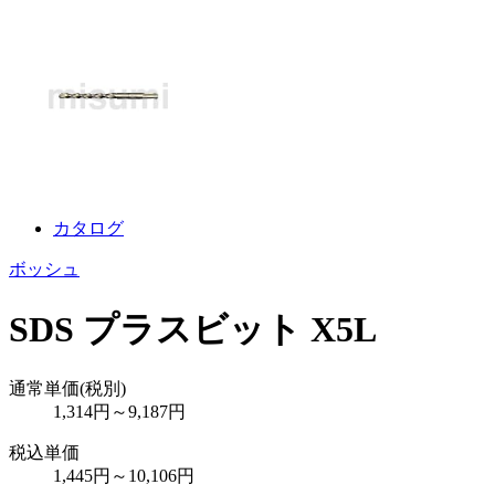
カタログ
ボッシュ
SDS プラスビット X5L
通常単価(税別)
1,314
円
～
9,187
円
税込単価
1,445
円
～
10,106
円