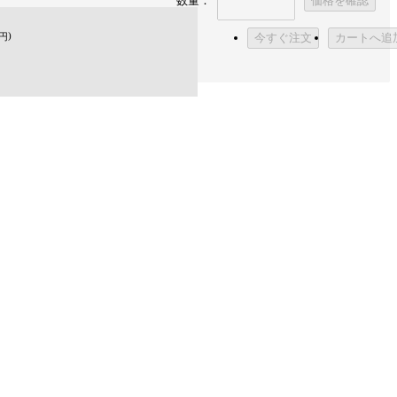
数量：
価格を確認
)
円
今すぐ注文
カートへ追