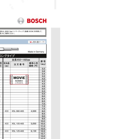
力にもびくともしない
。デッキプレート貫通
ットに比べて約2倍の
に近い正確な穴あけが
ント）は、容易に正確
素早く排出。切粉のつ