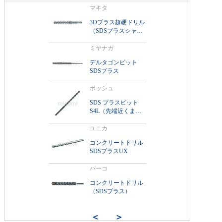
マキタ
3Dプラス超硬ドリル
（SDSプラスシャン
ク）
ミヤナガ
デルタゴンビット
SDSプラス
ボッシュ
SDS プラスビット
S4L（先端近くまで
切られた4本フルー
ト）
ユニカ
コンクリートドリル
SDSプラスUX
バーコ
コンクリートドリル
（SDSプラス）
＜
＞