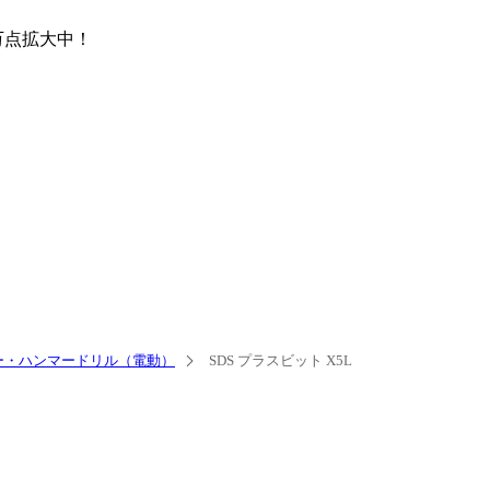
万点
拡大中！
ー・ハンマードリル（電動）
SDS プラスビット X5L