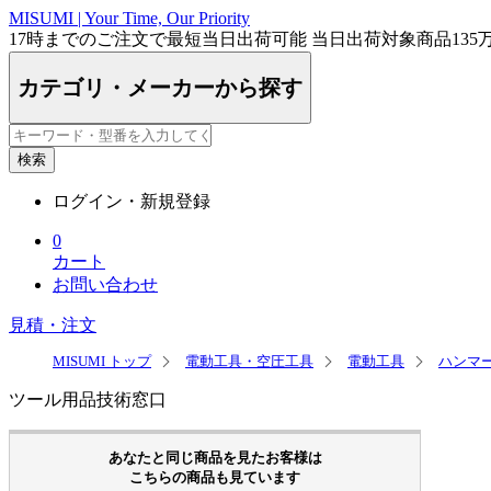
MISUMI | Your Time, Our Priority
17時まで
のご注文で最短
当日出荷
可能
当日出荷対象商品
135
カテゴリ・メーカーから探す
検索
ログイン・新規登録
0
カート
お問い合わせ
見積・注文
MISUMI トップ
電動工具・空圧工具
電動工具
ハンマ
ツール用品技術窓口
あなたと同じ商品を見たお客様は
こちらの商品も見ています