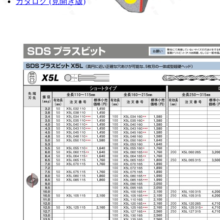
カタログ (見開き版)
5枚刃で真円極まる。
特長
新開発5枚刃の一体成型超硬ヘッド
近年パワーアップの著しいハンマードリルの、強力な打撃
頑強さにより、最新のハンマードリルの能力を最大限発揮
作業や、鉄筋干渉によるチップの破損に強く、一般的なビ
長寿命を実現。
作業コストが下がり、経済的。交差する4枚の刃は、真円
可能で、穿孔中鉄筋に食いつかない。第5の刃（先端ポイ
な位置決めが可能。
新設計 二重U溝構造のフルート
広いフルート断面積と均一で滑らかな表面加工により、切粉を
まりが発生しない。
磨耗確認マーク（特許取得済）