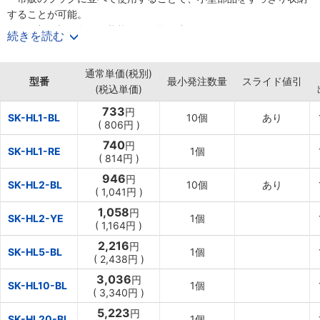
することが可能。
・開口部が切り欠いた状態のため取り出しやすい。
続きを読む
・持ち手にもなっているため引き出しやすい。
【仕様】
通常単価(税別)
・細かな部品を入れたり、糸を入れたり等を分けることにより作業
型番
最小発注数量
スライド値引
(税込単価)
効率の向上。
・工具・各種部品の集中管理に役立つ。
733
円
SK-HL1-BL
10個
あり
・コンテナを積み重ねて使用することが可能。
(
806円
)
740
円
SK-HL1-RE
1個
(
814円
)
946
円
SK-HL2-BL
10個
あり
(
1,041円
)
1,058
円
SK-HL2-YE
1個
(
1,164円
)
2,216
円
SK-HL5-BL
1個
(
2,438円
)
3,036
円
SK-HL10-BL
1個
(
3,340円
)
5,223
円
SK-HL20-BL
1個