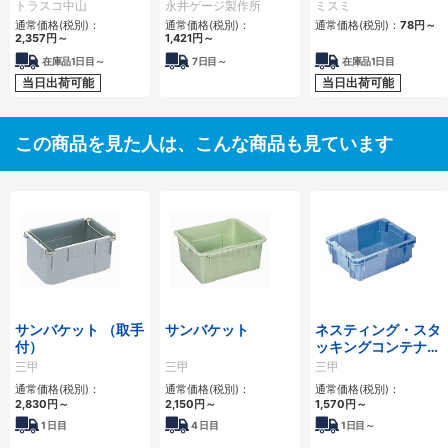
突起付反転ブラケッ
トラスコ中山
永井ゲージ製作所
ミスミ
ト
通常価格(税別)：
通常価格(税別)：
通常価格(税別)：
78円
～
2,357円
～
1,421円
～
在庫品1日目～
7日目～
在庫品1日目
当日出荷可能
当日出荷可能
この商品を見た人は、こんな商品も見ています
サンバケット （取手
サンバケット
ネスティング・スタ
付）
ッキングコンテナ
SNコンテナー
三甲
三甲
三甲
通常価格(税別)：
通常価格(税別)：
通常価格(税別)：
2,830円
～
2,150円
～
1,570円
～
1
日目
4
日目
1
日目～