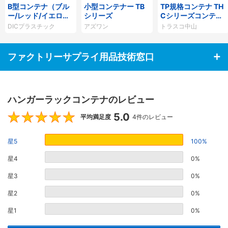
B型コンテナ（ブル
小型コンテナー TB
TP規格コンテナ TH
ー/レッド/イエロ
シリーズ
Cシリーズコンテナ
ー）
（Aタイプ）
DICプラスチック
アズワン
トラスコ中山
ファクトリーサプライ用品技術窓口
ハンガーラックコンテナのレビュー
5.0
5
平均満足度
4件のレビュー
星5
100%
星4
0%
星3
0%
星2
0%
星1
0%