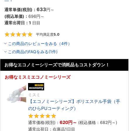
633
通常単価(税別)：
円
～
(税込単価)：
696円
～
通常出荷日：
1
日目
平均満足度
5.0
5
この商品のレビューをみる（4件）
この商品のFAQをみる(1件)
お得なエコノミーシリーズで消耗品もコストダウン！
お得なミスミエコノミーシリーズ
エコノミー品
ミスミ
【エコノミーシリーズ】ポリエステル手袋（手
のひらPUコーティング）
4.8
620円
～
通常価格(税別)：
(税込価格：
682円
～)
通常出荷日：在庫品1日目