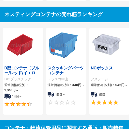
ネスティングコンテナの売れ筋ランキング
B型コンテナ（ブル
スタッキングパーツ
NCボックス
ー/レッド/イエロ
コンテナ
ー）
DICプラスチック
トラスコ中山
アステージ
通常価格(税別)：
通常価格(税別)：
348円
～
通常価格(税別)：
542円
～
1,018円
～
1日目～
1日目
1日目～
0
4.5
コンテナ・物流保管用品に関連する通販・販売特集