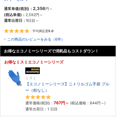
2,356
通常単価(税別)：
円
～
(税込単価)：
2,592
円
～
通常出荷日：
1
日目～
平均満足度
5.0
5
この商品のレビューをみる（6件）
お得なエコノミーシリーズで消耗品もコストダウン！
お得なミスミエコノミーシリーズ
エコノミー品
ミスミ
【エコノミーシリーズ】ニトリルゴム手袋 ブル
ー（粉なし）
5
767
円
～
通常価格(税別)：
(税込価格：
844
円
～)
通常出荷日：1 日目