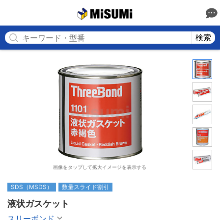
MISUMI
検索
画像をタップして拡大イメージを表示する
SDS（MSDS）
数量スライド割引
液状ガスケット
スリーボンド