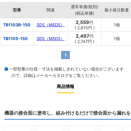
・造船、造機、車輌、農機、電力、鉄鋼、紡績、石油等産業界のあ
通常単価(税別)
らゆる生産部門、設備工場に最適。
型番
関連
最小発注数量
(税込単価)
・​取​り​外​し​が​反​復​し​て​行​わ​れ​る​よ​う​な​場​所​の​接​合​面​に​最適。
2,559
円
TB1103B-150
SDS（MSDS）
1個
(
2,815
円
)
2,497
円
TB1105-150
SDS（MSDS）
1個
(
2,747
円
)
1
一部型番の仕様・寸法を掲載しきれていない場合がございます
ので、詳細は
メーカーカタログ
をご覧ください。
商品情報
機​器​の​接​合​面​に​塗​布​し​、​組​み​付​け​る​だ​け​で​接​合​面​か​ら​漏​れ​を​