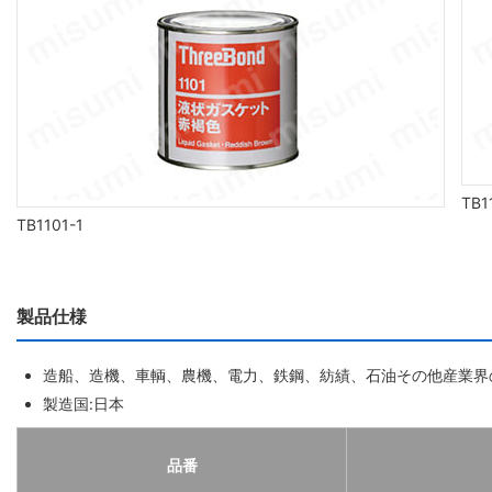
TB1
TB1101-1
製品仕様
造船、造機、車輌、農機、電力、鉄鋼、紡績、石油その他産業界
製造国:日本
品番