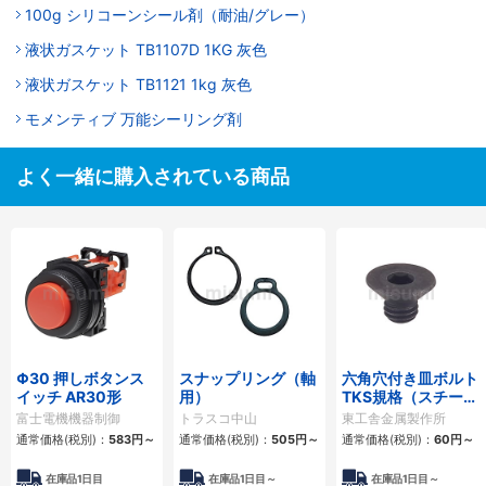
100g シリコーンシール剤（耐油/グレー）
液状ガスケット TB1107D 1KG 灰色
液状ガスケット TB1121 1kg 灰色
モメンティブ 万能シーリング剤
よく一緒に購入されている商品
Φ30 押しボタンス
スナップリング（軸
六角穴付き皿ボルト
イッチ AR30形
用）
TKS規格（スチー
ル）
富士電機機器制御
トラスコ中山
東工舎金属製作所
通常価格(税別)：
583
円
～
通常価格(税別)：
505
円
～
通常価格(税別)：
60
円
～
在庫品1日目
在庫品1日目～
在庫品1日目～