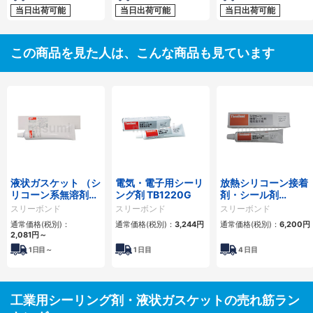
当日出荷可能
当日出荷可能
当日出荷可能
この商品を見た人は、こんな商品も見ています
液状ガスケット （シ
電気・電子用シーリ
放熱シリコーン接着
リコーン系無溶剤タ
ング剤 TB1220G
剤・シール剤
イプ）
TB1225B
スリーボンド
スリーボンド
スリーボンド
通常価格(税別)：
通常価格(税別)：
3,244
円
通常価格(税別)：
6,200
円
2,081
円
～
1
日目～
1
日目
4
日目
工業用シーリング剤・液状ガスケットの売れ筋ラン