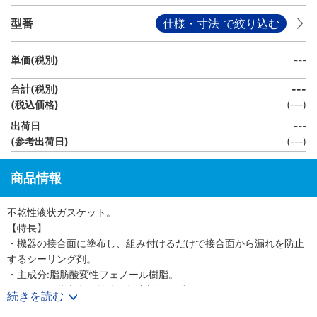
型番
仕様・寸法 で絞り込む
単価(税別)
---
合計(税別)
---
(税込価格)
(
---
)
出荷日
---
(参考出荷日)
(
---
)
商品情報
不乾性液状ガスケット。
【特長】
・機器の接合面に塗布し、組み付けるだけで接合面から漏れを防止
するシーリング剤。
・主​成​分​:​脂​肪​酸​変​性​フ​ェ​ノ​ー​ル​樹​脂。
・ペ​ー​ス​ト​状​永​久​不​乾​性​の​無​溶​剤​タ​イ​プ​。
続きを読む
【用途】