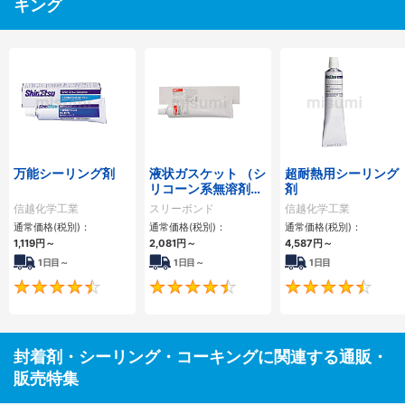
キング
万能シーリング剤
液状ガスケット （シ
超耐熱用シーリング
リコーン系無溶剤タ
剤
イプ）
信越化学工業
スリーボンド
信越化学工業
通常価格(税別)：
通常価格(税別)：
通常価格(税別)：
1,119
円
～
2,081
円
～
4,587
円
～
1日目～
1日目～
1日目
4.6
4.4
封着剤・シーリング・コーキングに関連する通販・
販売特集