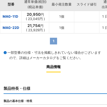
通常単価(税別)
通
･ホースバンド:2個
型番
最小発注数量
スライド値引
(税込単価)
出
･ダストホース:2m1本
･ダストバッグ:1個
20,950
円
MAG-11D
1個
1
(
23,045円
)
21,754
円
MAG-22D
1個
1
(
23,929円
)
1
一部型番の仕様・寸法を掲載しきれていない場合がございます
ので、詳細は
メーカーカタログ
をご覧ください。
商品情報
製品特長・仕様
製品の基本仕様・特長