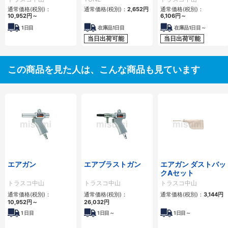
通常価格(税別)：
通常価格(税別)：
2,652円
通常価格(税別)：
10,952円
～
6,106円
～
1日目
在庫品1日目
在庫品1日目～
当日出荷可能
当日出荷可能
この商品を見た人は、こんな商品も見ています
エアガン
エアブラストガン
エアガン ダストバッ
クAセット
トラスコ中山
トラスコ中山
トラスコ中山
通常価格(税別)：
通常価格(税別)：
通常価格(税別)：
3,144円
10,952円
～
26,032円
1
日目
1
日目～
1
日目～