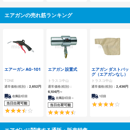
エアガンの売れ筋ランキング
エアーガン AG-101
エアガン 設置式
エアガン ダストバッ
グ（エアガンなし）
TONE
トラスコ中山
トラスコ中山
通常価格(税別)：
2,652円
通常価格(税別)：
通常価格(税別)：
2,436円
6,106円
～
在庫品1日目
1日目
在庫品1日目～
当日出荷可能
当日出荷可能
3.5
4.5