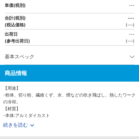
単価(税別)
---
合計(税別)
---
(税込価格)
(
---
)
出荷日
---
(参考出荷日)
(---)
基本スペック
商品情報
【用途】
･粉体、切り粉、繊維くず、水、煙などの吹き飛ばし、熱したワーク
の冷却。
【材質】
･本体:アルミダイカスト
･ノズル:アルミ合金
続きを読む
･吸引口パイプ:塩ビ
【セット内容】