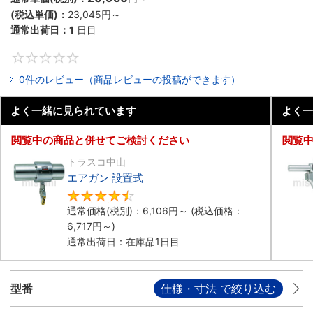
(税込単価)：
23,045円
～
通常出荷日：
1
日目
0
0件のレビュー（商品レビューの投稿ができます）
よく一緒に見られています
よく一
閲覧中の商品と併せてご検討ください
閲覧
トラスコ中山
エアガン 設置式
4.5
通常価格(税別)：
6,106円
～
(税込価格：
6,717円
～)
通常出荷日：在庫品1日目
型番
仕様・寸法 で絞り込む