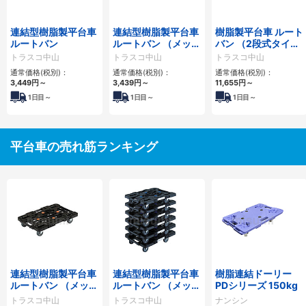
連結型樹脂製平台車
連結型樹脂製平台車
樹脂製平台車 ルート
ルートバン
ルートバン （メッシ
バン （2段式タイ
ュタイプ）
プ）
トラスコ中山
トラスコ中山
トラスコ中山
通常価格(税別)：
通常価格(税別)：
通常価格(税別)：
3,449円
～
3,439円
～
11,655円
～
1
日目～
1
日目～
1
日目～
平台車の売れ筋ランキング
連結型樹脂製平台車
連結型樹脂製平台車
樹脂連結ドーリー
ルートバン （メッシ
ルートバン （メッシ
PDシリーズ 150kg
ュタイプ）
ュタイプ）（まとめ
トラスコ中山
トラスコ中山
ナンシン