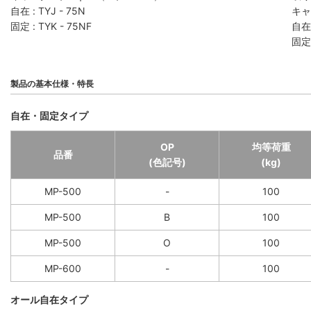
自在 : TYJ - 75N
キャ
固定 : TYK - 75NF
自在 
固定 
製品の基本仕様・特長
自在・固定タイプ
OP
均等荷重
品番
(色記号)
(kg)
MP-500
-
100
MP-500
B
100
MP-500
O
100
MP-600
-
100
オール自在タイプ