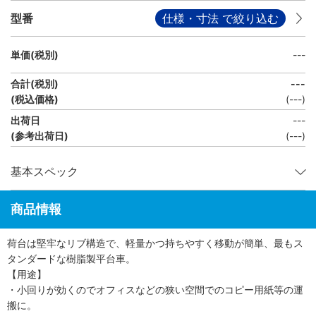
型番
仕様・寸法 で絞り込む
単価(税別)
---
合計(税別)
---
(税込価格)
(
---
)
出荷日
---
(参考出荷日)
(---)
基本スペック
商品情報
荷台は堅牢なリブ構造で、軽量かつ持ちやすく移動が簡単、最もス
タンダードな樹脂製平台車。
【用途】
・小回りが効くのでオフィスなどの狭い空間でのコピー用紙等の運
搬に。