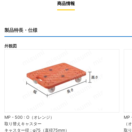
商品情報
製品特長・仕様
外観図
MP - 500 : O（オレンジ）
MP 
取り替えキャスター
（オ
キャスター径 : φ75（直径75mm）
取り