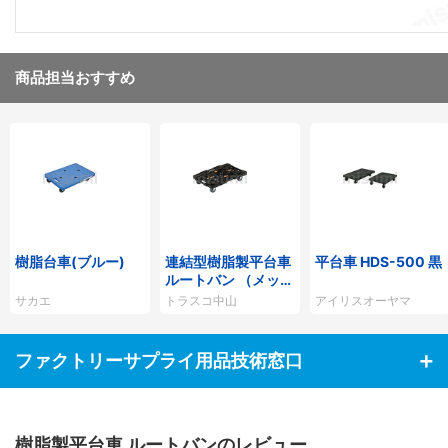
商品担当おすすめ
樹脂台車(ブルー)
連結型樹脂製平台車
平台車 HDS-500 黒
ルートバン （メッシ
ュタイプ）
サカエ
トラスコ中山
アイリスオーヤマ
ファクトリーサプライ用品技術窓口
樹脂製平台車 ルートバンのレビュー