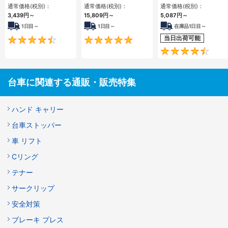
買い） オール自在タ
通常価格(税別)：
通常価格(税別)：
通常価格(税別)：
イプ
3,439円
～
15,809円
～
5,087円
～
1日目～
1日目～
在庫品1日目～
当日出荷可能
4.5
5
台車に関連する通販・販売特集
ハンド キャリー
台車ストッパー
車 リフト
Cリング
テナー
サークリップ
安全対策
ブレーキ プレス