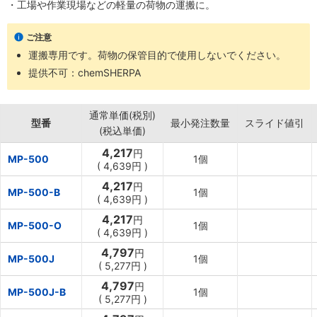
・工場や作業現場などの軽量の荷物の運搬に。
ご注意
運搬専用です。荷物の保管目的で使用しないでください。
提供不可：chemSHERPA
通常単価(税別)
型番
最小発注数量
スライド値引
(税込単価)
4,217
円
MP-500
1個
(
4,639円
)
4,217
円
MP-500-B
1個
(
4,639円
)
4,217
円
MP-500-O
1個
(
4,639円
)
4,797
円
MP-500J
1個
(
5,277円
)
4,797
円
MP-500J-B
1個
(
5,277円
)