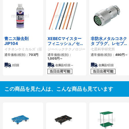
青ニス除去剤
XEBECマイスター
非防水メタルコネク
JIP104
フィニッシュ／セラ
タ プラグ、レセプタ
ミックファイバース
クル、アダプタ
イチネンケミカルズ（旧タイホーコーザイ）
ジーベックテクノロジー
七星科学研究所
ティック砥石（丸
NCSシリーズ
通常価格(税別)：
703円
通常価格(税別)：
通常価格(税別)：
490円
～
棒）
1,005円
～
2日目
在庫品1日目～
在庫品1日目
当日出荷可能
当日出荷可能
この商品を見た人は、こんな商品も見ています