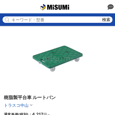
MISUMI
検索
樹脂製平台車 ルートバン
トラスコ中山
4,217
通常単価(税別)：
円
～