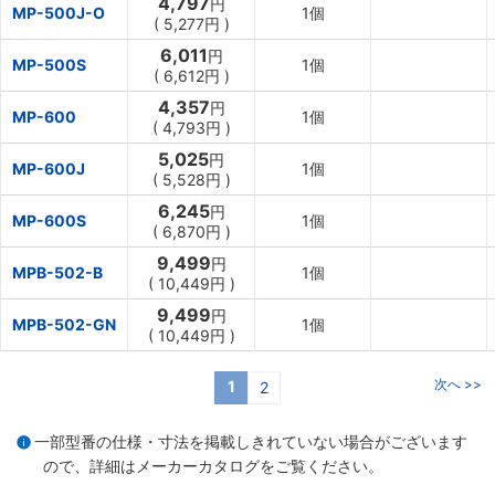
4,797
円
MP-500J-O
1個
(
5,277円
)
6,011
円
MP-500S
1個
(
6,612円
)
4,357
円
MP-600
1個
(
4,793円
)
5,025
円
MP-600J
1個
(
5,528円
)
6,245
円
MP-600S
1個
(
6,870円
)
9,499
円
MPB-502-B
1個
(
10,449円
)
9,499
円
MPB-502-GN
1個
(
10,449円
)
次へ >>
1
2
一部型番の仕様・寸法を掲載しきれていない場合がございます
ので、詳細は
メーカーカタログ
をご覧ください。