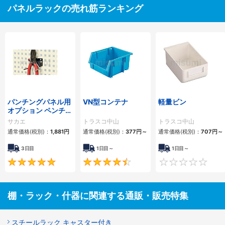
パネルラックの売れ筋ランキング
パンチングパネル用
VN型コンテナ
軽量ビン
オプション ペンチフ
ック
サカエ
トラスコ中山
トラスコ中山
通常価格(税別)：
1,881円
通常価格(税別)：
377円
～
通常価格(税別)：
707円
～
3日目
1日目～
1日目～
5
4.6
棚・ラック・什器に関連する通販・販売特集
スチールラック キャスター付き