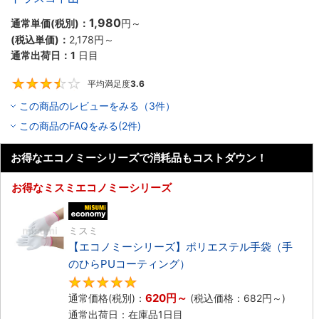
1,980
通常単価(税別)：
円
～
(税込単価)：
2,178円
～
通常出荷日：
1
日目
平均満足度
3.6
3.6
この商品のレビューをみる（3件）
この商品のFAQをみる(2件)
お得なエコノミーシリーズで消耗品もコストダウン！
お得なミスミエコノミーシリーズ
エコノミー品
ミスミ
【エコノミーシリーズ】ポリエステル手袋（手
のひらPUコーティング）
4.8
620円
～
通常価格(税別)：
(税込価格：
682円
～)
通常出荷日：在庫品1日目