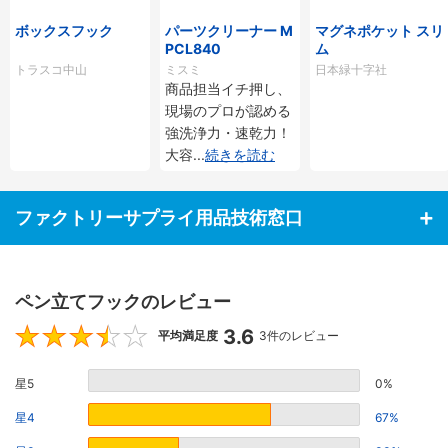
ボックスフック
パーツクリーナー M
マグネポケット スリ
PCL840
ム
トラスコ中山
ミスミ
日本緑十字社
商品担当イチ押し、
現場のプロが認める
強洗浄力・速乾力！
大容
...
続きを読む
ファクトリーサプライ用品技術窓口
ペン立てフックのレビュー
3.6
3.6
平均満足度
3件のレビュー
星5
0%
星4
67%