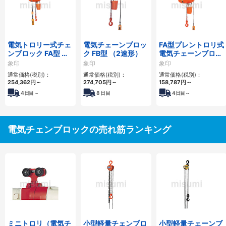
電気トロリー式チェ
電気チェーンブロッ
FA型プレントロリ式
ンブロック FA型 （1
ク FB型 （2速形）
電気チェーンブロッ
速形）
ク 2.8t
象印
象印
象印
通常価格(税別)：
通常価格(税別)：
通常価格(税別)：
254,362円
～
274,705円
～
158,787円
～
4
日目～
8
日目
4
日目～
電気チェンブロックの売れ筋ランキング
ミニトロリ（電気チ
小型軽量チェンブロ
小型軽量チェーンブ