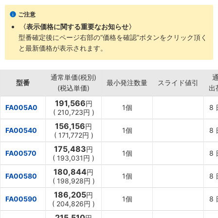
･店・工場・現場での荷役・運搬作業。
ご注意
〈表示価格に関する重要なお知らせ〉
型番確定後にページ右部の“価格を確認”ボタンをクリック頂く
と最新価格が表示されます。
通常単価(税別)
型番
最小発注数量
スライド値引
(税込単価)
出
191,566
円
FA005A0
1個
8
(
210,723円
)
156,156
円
FA00540
1個
8
(
171,772円
)
175,483
円
FA00570
1個
8
(
193,031円
)
180,844
円
FA00580
1個
8
(
198,928円
)
186,205
円
FA00590
1個
8
(
204,826円
)
215,510
円