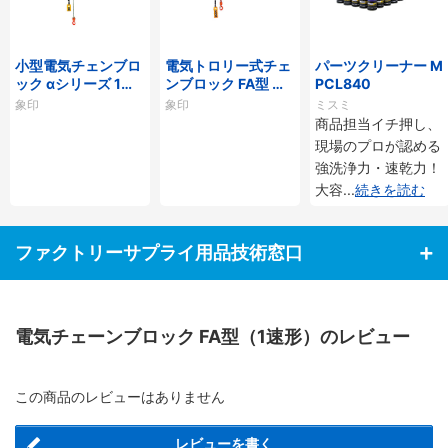
小型電気チェンブロ
電気トロリー式チェ
パーツクリーナー M
ック αシリーズ 1速
ンブロック FA型 （1
PCL840
形
速形）
象印
象印
ミスミ
商品担当イチ押し、
現場のプロが認める
強洗浄力・速乾力！
大容
...
続きを読む
ファクトリーサプライ用品技術窓口
電気チェーンブロック FA型（1速形）のレビュー
この商品のレビューはありません
レビューを書く