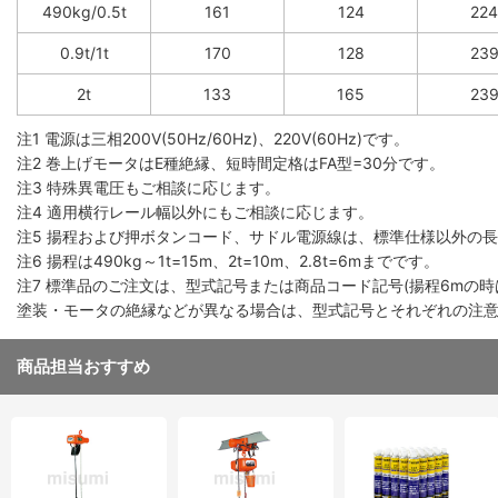
490kg/0.5t
161
124
224
0.9t/1t
170
128
23
2t
133
165
23
注1 電源は三相200V(50Hz/60Hz)、220V(60Hz)です。
注2 巻上げモータはE種絶縁、短時間定格はFA型=30分です。
注3 特殊異電圧もご相談に応じます。
注4 適用横行レール幅以外にもご相談に応じます。
注5 揚程および押ボタンコード、サドル電源線は、標準仕様以外の
注6 揚程は490kg～1t=15m、2t=10m、2.8t=6mまでです。
注7 標準品のご注文は、型式記号または商品コード記号(揚程6mの時
塗装・モータの絶縁などが異なる場合は、型式記号とそれぞれの注意
商品担当おすすめ