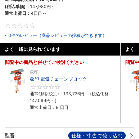
(税込単価)：
147,980円
～
通常出荷日：
4
日目～
0
0件のレビュー（商品レビューの投稿ができます）
よく一緒に見られています
よく一
閲覧中の商品と併せてご検討ください
閲覧
象印
象印 電気チェーンブロック
0
通常価格(税別)：
133,726円
～
(税込価格：
147,099円
～)
通常出荷日：8 日目
型番
仕様・寸法 で絞り込む