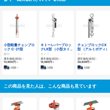
小型軽量チェンブロ
キトーレバーブロッ
チェンブロックCX
ック C-21型
クLX型 （小型タイ
型 （アルミボディ）
プ）
象印
キトー
キトー
通常価格(税別)：
通常価格(税別)：
通常価格(税別)：
13,900円
～
15,985円
～
29,829円
～
1日目～
1日目
1日目
この商品を見た人は、こんな商品も見ています