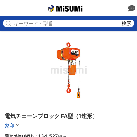
MISUMI
検索
電気チェーンブロック FA型（1速形）
象印
134,527
通常単価(税別)：
円
～