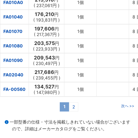
FA010A0
1個
8
(
237,061円
)
176,210
円
FA01040
1個
8
(
193,831円
)
197,606
円
FA01070
1個
8
(
217,367円
)
203,575
円
FA01080
1個
8
(
223,933円
)
209,543
円
FA01090
1個
8
(
230,497円
)
217,686
円
FA02040
1個
8
(
239,455円
)
134,527
円
FA-00560
1個
4
(
147,980円
)
次へ >>
1
2
一部型番の仕様・寸法を掲載しきれていない場合がございます
ので、詳細は
メーカーカタログ
をご覧ください。