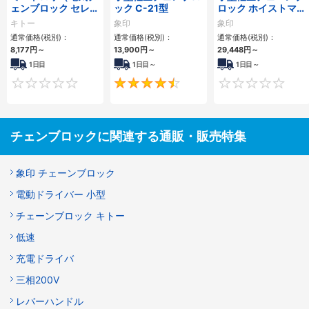
ェンブロック セレク
ック C-21型
ロック ホイストマン
ト用）
（トルコン機能付）
キトー
象印
象印
通常価格(税別)：
通常価格(税別)：
通常価格(税別)：
8,177円
～
13,900円
～
29,448円
～
1日目
1日目～
1日目～
0
4.5
チェンブロックに関連する通販・販売特集
象印 チェーンブロック
電動ドライバー 小型
チェーンブロック キトー
低速
充電ドライバ
三相200V
レバーハンドル