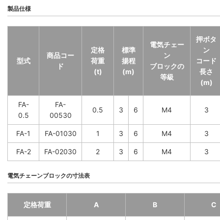
製品仕様
押ボタ
電気チェー
定格
標準
ン
商品コー
ン
型式
荷重
揚程
コード
ド
ブロックの
(t)
(m)
長さ
等級
(m)
FA-
FA-
0.5
3
6
M4
3
0.5
00530
FA-1
FA-01030
1
3
6
M4
3
FA-2
FA-02030
2
3
6
M4
3
電気チェーンブロックの寸法表
定格荷重
A
B
C