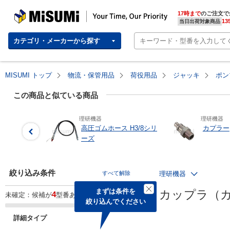
MISUMI | Your Time, Our Priority
17時まで
のご注文で
13
当日出荷対象商品
カテゴリ・メーカーから探す
MISUMI トップ
物流・保管用品
荷役用品
ジャッキ
ポン
この商品と似ている商品
理研機器
理研機器
高圧ゴムホース H3/8シリ
カプラー
ーズ
絞り込み条件
すべて解除
理研機器
まずは条件を

カップラ（カプラ
4
未確定：候補が
型番あります。
絞り込んでください
詳細タイプ