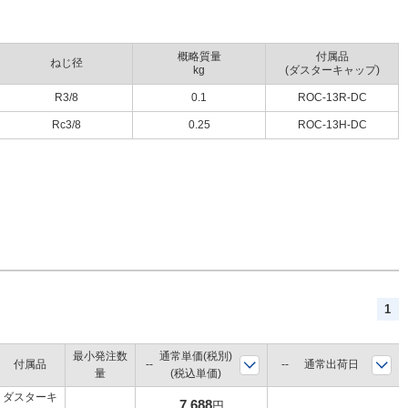
概略質量
付属品
ねじ径
kg
(ダスターキャップ)
R3/8
0.1
ROC-13R-DC
Rc3/8
0.25
ROC-13H-DC
1
最小発注数
通常単価(税別)
付属品
通常出荷日
量
(税込単価)
ダスターキ
7,688
円