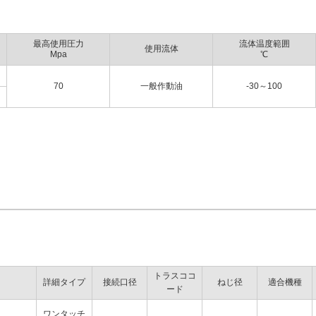
最高使用圧力
流体温度範囲
使用流体
Mpa
℃
70
一般作動油
-30～100
トラスココ
詳細タイプ
接続口径
ねじ径
適合機種
ード
ワンタッチ