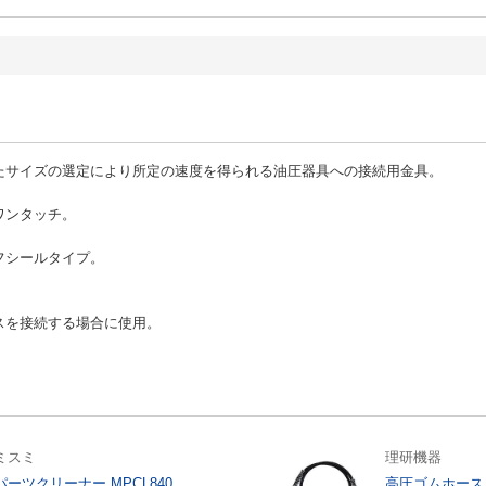
たサイズの選定により所定の速度を得られる油圧器具への接続用金具。
ワンタッチ。
。
フシールタイプ。
。
スを接続する場合に使用。
ミスミ
理研機器
パーツクリーナー MPCL840
高圧ゴムホース 