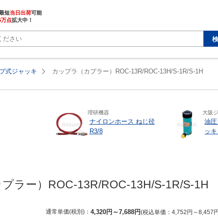
最短
当日出荷
5万点
拡大中！
プ式ジャッキ
カップラ（カプラー）ROC-13R/ROC-13H/S-1R/S-1H
理研機器
大阪
ナイロンホース ねじ径
油圧
R3/8
ッキ
ー）ROC-13R/ROC-13H/S-1R/S-1H
通常単価(税別)
4,320
円
～
7,688
円
税込単価
4,752
円
～
8,457