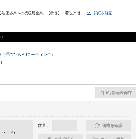
油圧器具への接続用金具。【特長】・着脱は指...
詳細を確認
ン！
（手のひらPUコーティング）
円
)
My部品表保存
数量：
価格を確認
-
円
)