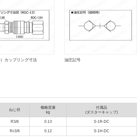
13）カップリング寸法
油圧記号
概略質量
付属品
ねじ径
kg
(ダスターキャップ)
R3/8
0.13
S-1R-DC
Rc3/8
0.12
S-1H-DC