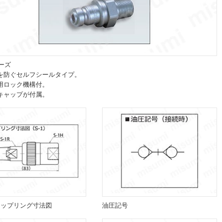
ーズ
を防ぐセルフシールタイプ。
用ロック機構付。
キャップが付属。
）カップリング寸法図
油圧記号