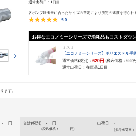
通常出荷日：
1日目
各ポンプ吐出量に合ったサイズの選定により所定の速度を得られる
5.0
5
お得なエコノミーシリーズで消耗品もコストダウ
ミスミ
【エコノミーシリーズ】ポリエステル手袋
次のページ
620
円
通常価格(税別)：
(税込価格：
682
通常出荷日：在庫品1日目
ります。
-
円
合計(税別)
-
円
出荷日
-
(税込価格：
-
円
)
(参考出荷日：