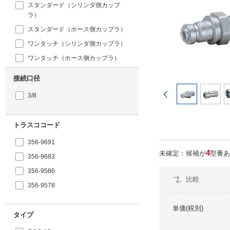
スタンダード（シリンダ側カップ
ラ）
スタンダード（ホース側カップラ）
ワンタッチ（シリンダ側カップラ）
ワンタッチ（ホース側カップラ）
接続口径
前のページ
3/8
トラスココード
356-9691
4
未確定：候補が
型番あ
356-9683
356-9586
比較
356-9578
単価(税別)
タイプ