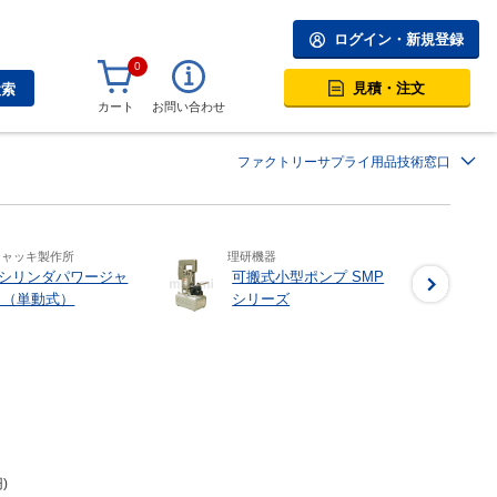
ログイン・新規登録
0
見積・注文
検索
カート
お問い合わせ
ファクトリーサプライ用品技術窓口
ジャッキ製作所
理研機器
シリンダパワージャ
可搬式小型ポンプ SMP
 （単動式）
シリーズ
円