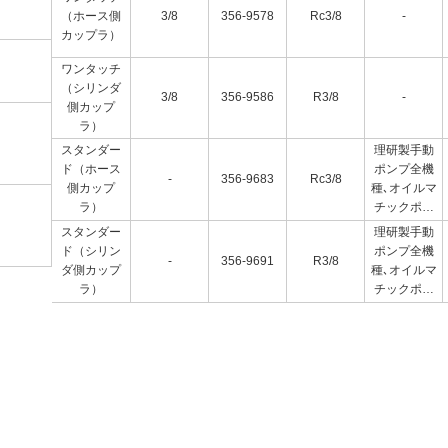
（ホース側
3/8
356-9578
Rc3/8
-
カップラ）
ワンタッチ
（シリンダ
3/8
356-9586
R3/8
-
側カップ
ラ）
スタンダー
理研製手動
ド（ホース
ポンプ全機
-
356-9683
Rc3/8
側カップ
種､オイルマ
ラ）
チックポン
プ用､単動シ
スタンダー
理研製手動
リンダ全機
ド（シリン
ポンプ全機
-
356-9691
R3/8
種､350kN以
ダ側カップ
種､オイルマ
下の複動シ
ラ）
チックポン
リンダ用
プ用､単動シ
リンダ全機
種､350kN以
下の複動シ
リンダ用