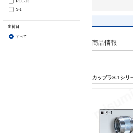
ROC-13
S-1
出荷日
すべて
商品情報
1日以内
カップラS-1シ