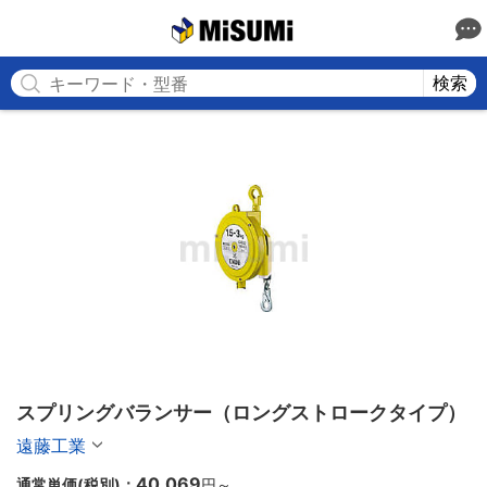
MISUMI
検索
スプリングバランサー（ロングストロークタイプ）
遠藤工業
40,069
通常単価(税別)：
円
～