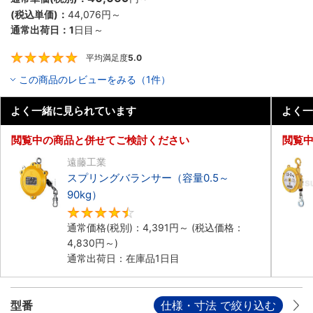
(税込単価)：
44,076円
～
通常出荷日：
1
日目～
平均満足度
5.0
5
この商品のレビューをみる（1件）
よく一緒に見られています
よく一
閲覧中の商品と併せてご検討ください
閲覧
遠藤工業
スプリングバランサー（容量0.5～
90kg）
4.6
通常価格(税別)：
4,391円
～
(税込価格：
4,830円
～)
通常出荷日：在庫品1日目
型番
仕様・寸法 で絞り込む