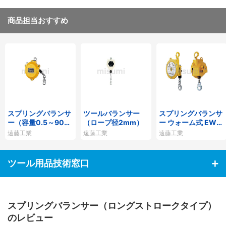
商品担当おすすめ
スプリングバランサ
ツールバランサー
スプリングバランサ
ー（容量0.5～90k
（ロープ径2mm）
ー ウォーム式 EWS
g）
型
遠藤工業
遠藤工業
遠藤工業
ツール用品技術窓口
スプリングバランサー（ロングストロークタイプ）
のレビュー