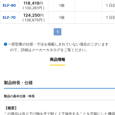
118,419
円
ELF-60
1個
1
日
(
130,261円
)
124,250
円
ELF-70
1個
1
日
(
136,675円
)
1
一部型番の仕様・寸法を掲載しきれていない場合がございます
ので、詳細は
メーカーカタログ
をご覧ください。
商品情報
製品特長・仕様
製品の基本仕様・特長
【概要】
この商品は吊り下げ物を手で軽く上下操作することを可能にした機