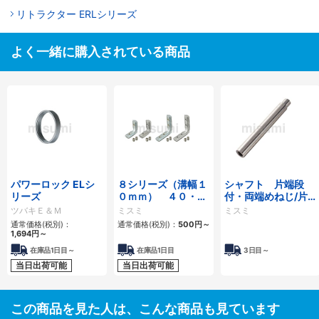
リトラクター ERLシリーズ
よく一緒に購入されている商品
パワーロック ELシ
８シリーズ（溝幅１
シャフト 片端段
リーズ
０ｍｍ） ４０・８
付・両端めねじ/片
０角アルミフレーム
端段付・片端めねじ
ツバキＥ＆Ｍ
ミスミ
ミスミ
用ブラインドブラケ
通常価格(税別)：
通常価格(税別)：
500円
～
ット
1,694円
～
在庫品1日目～
在庫品1日目
3日目～
当日出荷可能
当日出荷可能
この商品を見た人は、こんな商品も見ています