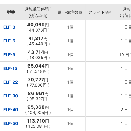
・作業ロボットのケーブルの懸垂。
通常単価(税別)
通常
・各種機器のバランス装置。
型番
最小発注数量
スライド値引
(税込単価)
出荷
40,069
円
ELF-3
1個
1
日
(
44,076円
)
41,317
円
ELF-5
1個
1
日
(
45,449円
)
43,714
円
ELF-9
1個
19
日
(
48,085円
)
65,044
円
ELF-15
1個
1
日
(
71,548円
)
70,727
円
ELF-22
1個
1
日
(
77,800円
)
86,661
円
ELF-30
1個
1
日
(
95,327円
)
95,368
円
ELF-40
1個
2
日
(
104,905円
)
113,710
円
ELF-50
1個
1
日
(
125,081円
)