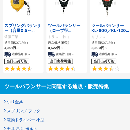
スプリングバランサ
ツールバランサー
ツールバランサー
ー（容量0.5～
（ロープ径
KL-600／KL-1200
90kg）
2.5mm）
／KL-2000
遠藤工業
トラスコ中山
キリウス
通常価格(税別)：
通常価格(税別)：
通常価格(税別)：
4,391円
～
4,522円
～
3,300円
～
在庫品1日目～
在庫品1日目～
在庫品1日目～
当日出荷可能
当日出荷可能
当日出荷可能
4.6
4.4
ツールバランサーに関連する通販・販売特集
つり金具
スプリング フック
電動ドライバー 小型
天井 吊り ボルト