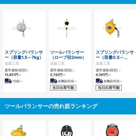
スプリングバランサ
ツールバランサー
スプリングバランサ
ー（容量1.5～7kg）
（ロープ径2mm）
ー（容量0.5～
90kg）
遠藤工業
遠藤工業
遠藤工業
通常価格(税別)：
通常価格(税別)：
通常価格(税別)：
13,851円
～
5,742円
～
4,391円
～
1
日目～
在庫品1日目～
在庫品1日目～
当日出荷可能
当日出荷可能
ツールバランサーの売れ筋ランキング