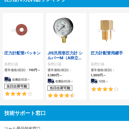
圧力計配管パッキン
JIS汎用形圧力計 シ
圧力計配管用継手
ルバーM（A枠立
形・Φ60・テーパー
長野計器
長野計器
長野計器
ねじ）GS50-171
通常価格(税別)：
110円
～
通常価格(税別)：
通常価格(税別)：
2,180円
～
1,300円
～
在庫品1日目～
在庫品1日目～
1日目～
当日出荷可能
当日出荷可能
4.1
4.5
技術サポート窓口
ツール用品技術窓口