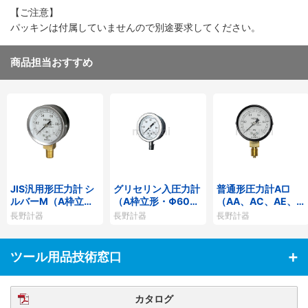
【ご注意】
パッキンは付属していませんので別途要求してください。
商品担当おすすめ
JIS汎用形圧力計 シ
グリセリン入圧力計
普通形圧力計A□
ルバーM（A枠立
（A枠立形・Φ60）
（AA、AC、AE、A
形・Φ60・テーパー
GV50-173
G、AJ）
長野計器
長野計器
長野計器
ねじ）GS50-171
ツール用品技術窓口
カタログ