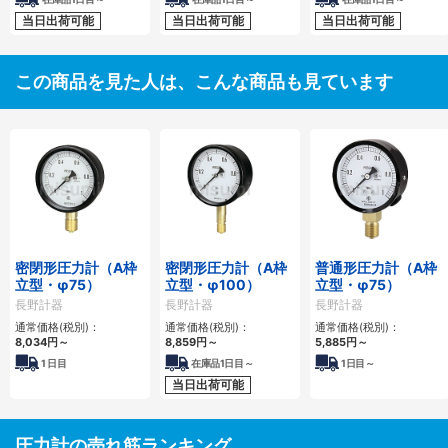
当日出荷可能
当日出荷可能
当日出荷可能
この商品を見た人は、こんな商品も見ています
密閉形圧力計（A枠
密閉形圧力計（A枠
普通形圧力計（A枠
立型・φ75）
立型・φ100）
立型・φ75）
長野計器
長野計器
長野計器
通常価格(税別)：
通常価格(税別)：
通常価格(税別)：
8,034円
～
8,859円
～
5,885円
～
1
日目
在庫品1日目～
1
日目～
当日出荷可能
圧力計の売れ筋ランキング