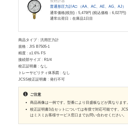
長野計器
普通形圧力計A□ （AA、AC、AE、AG、AJ）
通常価格(税別)：
5,479
円
(税込価格：
6,027
円
)
通常出荷日：在庫品1日目
商品タイプ
汎用圧力計
規格
JIS B7505-1
精度
±1.6% FS
接続部サイズ
R1/4
校正証明書
なし
トレーサビリティ体系図
なし
JCSS校正証明書
発行不可
ご注意
商品画像は一例です。型番により目盛板などが異なります
校正証明書3点セットについては有償で対応可能です。JC
はミスミお客様サービス窓口までお問い合わせください。