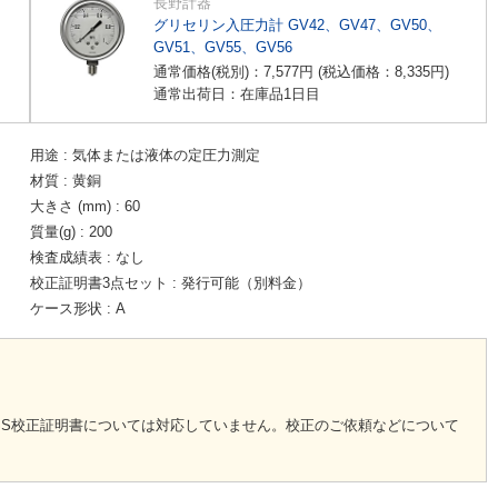
長野計器
グリセリン入圧力計 GV42、GV47、GV50、
GV51、GV55、GV56
通常価格(税別)：
7,577
円
(税込価格：
8,335
円
)
通常出荷日：在庫品1日目
用途
気体または液体の定圧力測定
材質
黄銅
大きさ (mm)
60
質量(g)
200
検査成績表
なし
校正証明書3点セット
発行可能（別料金）
ケース形状
A
。
SS校正証明書については対応していません。校正のご依頼などについて