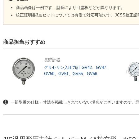
（10）規格の詳細については、「アネロイド型圧力計-第1部：ブルドン管圧力計JIS
商品画像は一例です。型番により目盛板などが異なります。
ださい。
校正証明書3点セットについては有償で対応可能です。JCSS校正
注意・禁止事項
商品担当おすすめ
予想される
確認事項
原因
トラブル
長野計器
グリセリン入圧力計 GV42、GV47、
圧力が零である
圧力計へ圧力（測定体）が
測定体中の異物による
配管
GV50、GV51、GV55、GV56
導入されているか
指針が動か
配管の詰まり
ない
圧力計取付部のバルブは開
バルブが閉じている
バル
いているか
周辺
一部型番の仕様・寸法を掲載しきれていない場合がございますので、
の設
測定体及び周囲温度は、圧
使用温度範囲を超えて
測定
力計の使用温度範囲内か
いる
サイ
る
圧力の取り出し口と圧力計
高さの違いによるヘッ
ヘッ
の設置位置は同じ高さか
ド誤差
誤差が大き