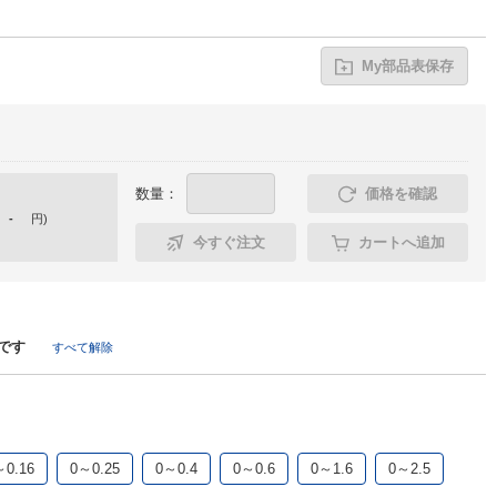
My部品表保存
数量：
価格を確認
-
円
)
今すぐ注文
カートへ追加
です
すべて解除
～0.16
0～0.25
0～0.4
0～0.6
0～1.6
0～2.5