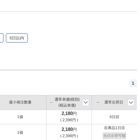
6日以内
1
通常単価(税別)
最小発注数量
通常出荷日
(税込単価)
2,180
円
1個
6日目
(
2,398
円
)
在庫品1日目
2,180
円
1個
当日出荷可能
(
2,398
円
)