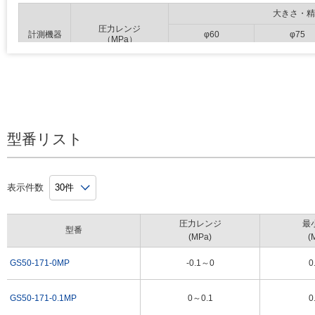
大きさ・精
圧力レンジ
計測機器
φ60
φ75
（MPa）
1.6級
0～0.1
0.002
0.002
～0.16
0.005
0.005
～0.25
0.005
0.005
型番リスト
～0.4
0.01
0.01
～0.6
0.01
0.01
～1
0.02
0.02
表示件数
～1.6
0.05
0.05
圧力計
圧力レンジ
最
～2.5
0.05
0.05
型番
(MPa)
(
～4
0.1
0.1
GS50-171-0MP
-0.1～0
0
～6
0.1
0.1
～10
0.2
0.2
GS50-171-0.1MP
0～0.1
0
～16
0.5
0.5