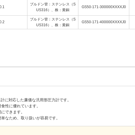
圧力または脈動圧力の場合は、
ブルドン管：ステンレス（S
0.1
GS50-171-300000XXXXJ0
US316）、株：黄銅
外してください。
ブルドン管：ステンレス（S
0.2
GS50-171-400000XXXXJ0
US316）、株：黄銅
わえないでください。
（ガラス）が破損し、大変危
障の原因となります。故障原
。1つはスロットルで圧力計
を確認して最適なものを選択
具合を見て調整する可変絞り
してください。
使用できない場合があります
管圧力計に対応した廉価な汎用形圧力計です。
耐食性に優れています。
クに対して特に注意するもの
易にできます。
）を行った圧力計を使用するよ
簡単なため、取り扱いが容易です。
場合は強度面で問題となりま