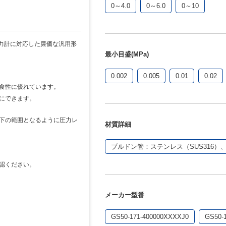
0～4.0
0～6.0
0～10
管圧力計に対応した廉価な汎用形
最小目盛(MPa)
0.002
0.005
0.01
0.02
食性に優れています。
にできます。
下の範囲となるように圧力レ
材質詳細
ブルドン管：ステンレス（SUS316）
認ください。
メーカー型番
GS50-171-400000XXXXJ0
GS50-