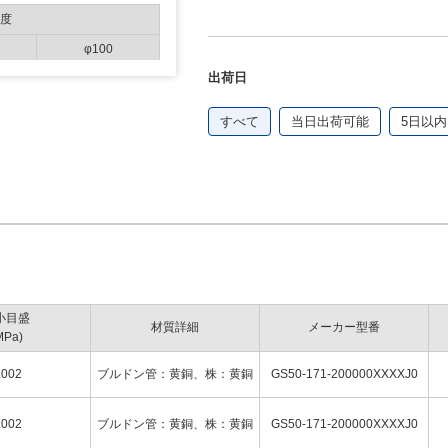
度
φ100
出荷日
0.002
すべて
当日出荷可能
5日以内
0.005
0.005
0.01
0.01
0.02
0.05
小目盛
0.05
材質詳細
メーカー型番
MPa)
0.1
.002
ブルドン管：黄銅、株：黄銅
GS50-171-200000XXXXJ0
0.1
0.2
.002
ブルドン管：黄銅、株：黄銅
GS50-171-200000XXXXJ0
0.5