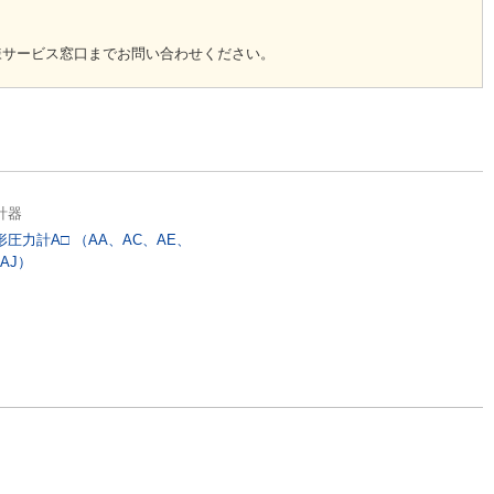
様サービス窓口までお問い合わせください。
計器
形圧力計A□ （AA、AC、AE、
AJ）