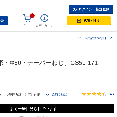
ログイン・新規登録
0
見積・注文
検索
カート
お問い合わせ
ツール用品技術窓口
・Φ60・テーパーねじ）GS50-171
4.4
ブルドン管圧力計に対応した廉...
詳細を確認
よく一緒に見られています