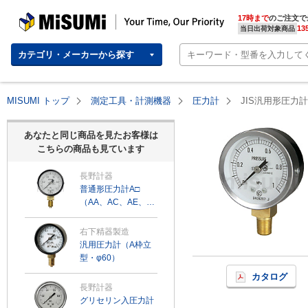
MISUMI | Your Time, Our Priority
17時まで
のご注文で
13
当日出荷対象商品
カテゴリ・メーカーから探す
MISUMI トップ
測定工具・計測機器
圧力計
JIS汎用形圧力計
あなたと同じ商品を見たお客様は
こちらの商品も見ています
長野計器
普通形圧力計A□
（AA、AC、AE、
AG、AJ）
右下精器製造
汎用圧力計（A枠立
型・φ60）
カタログ
長野計器
グリセリン入圧力計