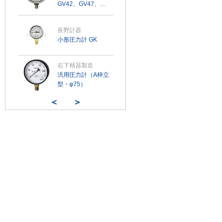
GV42、GV47、
GV50、GV51、
GV55、GV56
長野計器
小形圧力計 GK
右下精器製造
汎用圧力計（A枠立
型・φ75）
＜
＞