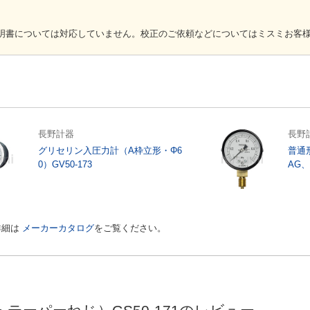
 B 7505-1」をご参照く
証明書については対応していません。校正のご依頼などについてはミスミお客
対策
長野計器
長野
グリセリン入圧力計（A枠立形・Φ6
普通
にフィルターを設置する
0）GV50-173
AG、
ブを開く
温度が高い場合は、圧力計
詳細は
メーカーカタログ
をご覧ください。
置場所を変更する
体が高温の場合は、パイプ
ホンなどにより温度を下げ
ド補正をする