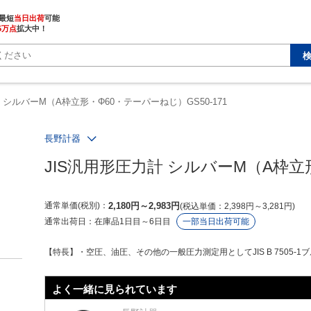
最短
当日出荷
5万点
拡大中！
 シルバーM（A枠立形・Φ60・テーパーねじ）GS50-171
長野計器
JIS汎用形圧力計 シルバーM（A枠立形
通常単価(税別)
2,180
円
～
2,983
円
税込単価
2,398
円
～
3,281
円
通常出荷日：
在庫品1日目～6日目
一部当日出荷可能
【特長】・空圧、油圧、その他の一般圧力測定用としてJIS B 7505-1
よく一緒に見られています