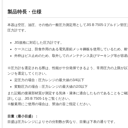
製品特長・仕様
本器は空圧、油圧、その他の一般圧力測定用としてJIS B 7505-1ブルドン
圧力計です。
JIS規格に対応した圧力計です。
ケースには、防食作用のある電気亜鉛メッキ鋼板を使用しているため、耐
外枠はビス止めのため、取外してのメンテナンス及びマーキング等が容易
※圧力計を選定される際は、性能が十分発揮できるよう、常用圧力の上限が以
ンジを選定してください。
定圧力の場合：圧力レンジの最大値の3/4以下
変動圧力の場合：圧力レンジの最大値の2/3以下
また記載の接液部材質が測定する気体・液体に適合したものであることをご確
詳しくは、JIS B 7505-1をご覧ください。
※酸素用にご使用の場合は、禁油の旨ご指定ください。
目量（最小目盛）：
目盛は圧力レンジによりその分割数が異なり、目量は下表の通りです。