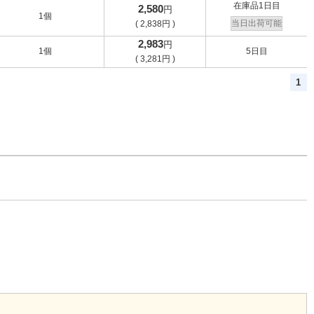
在庫品1日目
2,580
円
1個
当日出荷可能
(
2,838
円
)
2,983
円
1個
5日目
(
3,281
円
)
1