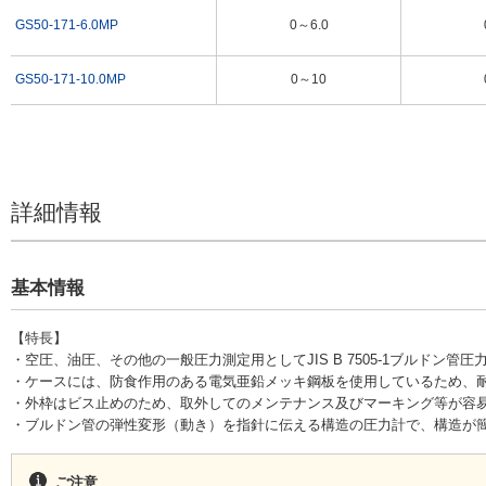
（1）常用圧力が圧力レンジの2/3以下の圧力測定に使用してください。変動
GS50-171-6.0MP
0～6.0
常用圧力が圧力レンジの1/2以下の圧力測定に使用してください。
（2）圧力計を取り外す際は、必ず圧力を零（大気圧）とした後、慎重に取り
GS50-171-10.0MP
0～10
（3）圧力計には手を加えないでください。
（4）安全窓（ブローアウトディスク）には、接着剤で接着するなどの手をく
安全窓の機能が果たせなくなり、万一、ブルドン管が管破した場合、透明板
険です。
（5）測定体に変動圧力がある場合は、そのまま導入しますと圧力計の早期故
因の多くは、この変動圧力と機械的振動です。
詳細情報
変動圧力の対策として、圧力計の入り口に絞り機溝を入れる方法があります
の導入口にいれる固定絞りタイプのものです。この場合は、最初に絞り程度
してご使用ください。
2つめはダンプナーで圧力計のねじ継手として装着し、圧力計の指針の振れ
基本情報
タイプのものです。調整する場合は一旦全閉にしておいて、開きながら調整
（6）圧力計の接液部材質は、黄銅系になります。従って測定体によっては、
【特長】
ので、隔膜式等適切な機種選定が必要になります。
・空圧、油圧、その他の一般圧力測定用としてJIS B 7505-1ブルドン
（7）酸素測定の場合には、禁油処理をした圧力計を使用してください。
・ケースには、防食作用のある電気亜鉛メッキ鋼板を使用しているため、
（8）フロンガス、Heガス、H
ガス等分子構造の小さいものの測定又は、リー
2
・外枠はビス止めのため、取外してのメンテナンス及びマーキング等が容
には、ガスリークディテクタによる洩れチェック（Heリークディテクタ等
・ブルドン管の弾性変形（動き）を指針に伝える構造の圧力計で、構造が
うにしてください。（できるだけステンレス系材質を選定してください。）
（9）接着方法がはんだ付けのものは、測定体（環境温度）が45℃以上になる
すので、銀ロウ付け品またはTIG溶接品を使用してください。
ご注意