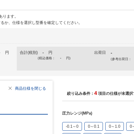
あります。
るか、仕様を選択し型番を確定してください。
-
円
合計(税別)
-
円
出荷日
-
(税込価格：
-
円
)
(参考出荷日：
商品仕様を閉じる
4
絞り込み条件：
項目の仕様が未選択
圧力レンジ(MPa)
-0.1～0
0～0.1
0～1.0
0