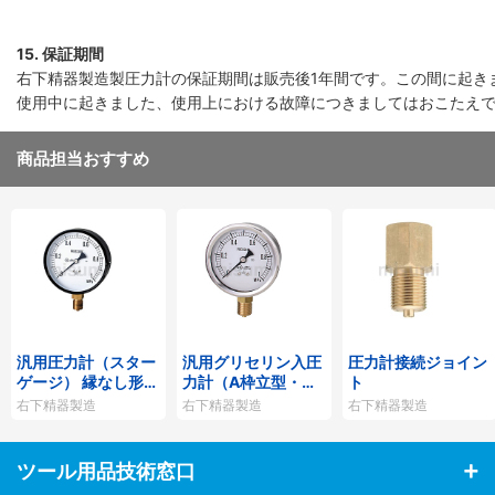
15. 保証期間
右下精器製造製圧力計の保証期間は販売後1年間です。この間に起き
使用中に起きました、使用上における故障につきましてはおこたえ
商品担当おすすめ
汎用圧力計（スター
汎用グリセリン入圧
圧力計接続ジョイン
ゲージ） 縁なし形
力計（A枠立型・φ6
ト
（A型）
0）
右下精器製造
右下精器製造
右下精器製造
ツール用品技術窓口