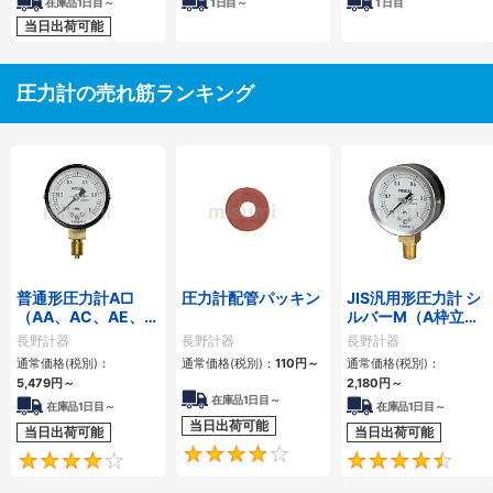
在庫品1日目～
1
日目～
1
日目
当日出荷可能
圧力計の売れ筋ランキング
普通形圧力計A□
圧力計配管パッキン
JIS汎用形圧力計 シ
（AA、AC、AE、
ルバーM（A枠立
AG、AJ）
形・Φ60・テーパー
長野計器
長野計器
長野計器
ねじ）GS50-171
通常価格(税別)：
通常価格(税別)：
110円
～
通常価格(税別)：
5,479円
～
2,180円
～
在庫品1日目～
在庫品1日目～
在庫品1日目～
当日出荷可能
当日出荷可能
当日出荷可能
4.1
4