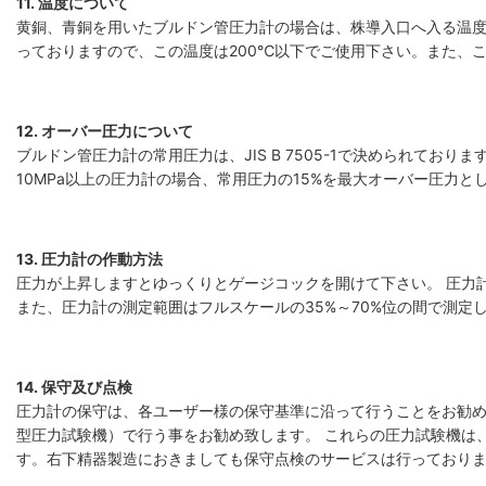
11. 温度について
黄銅、青銅を用いたブルドン管圧力計の場合は、株導入口へ入る温度
っておりますので、この温度は200℃以下でご使用下さい。また、
12. オーバー圧力について
ブルドン管圧力計の常用圧力は、JIS B 7505-1で決められてお
10MPa以上の圧力計の場合、常用圧力の15%を最大オーバー圧力
13. 圧力計の作動方法
圧力が上昇しますとゆっくりとゲージコックを開けて下さい。 圧力
また、圧力計の測定範囲はフルスケールの35%～70%位の間で測定
14. 保守及び点検
圧力計の保守は、各ユーザー様の保守基準に沿って行うことをお勧め
型圧力試験機）で行う事をお勧め致します。 これらの圧力試験機は
す。右下精器製造におきましても保守点検のサービスは行っており