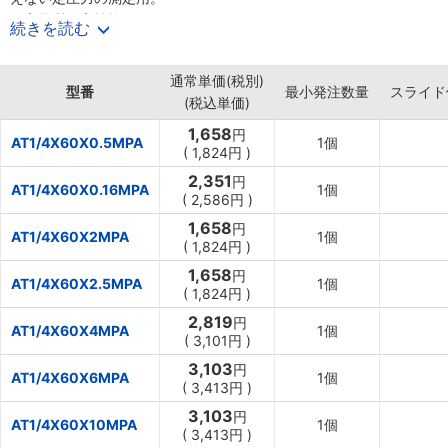
・高品質、高性能。
続きを読む
・ケース及びカバーは電着塗装で耐久性に優れている。
【用途】
通常単価(税別)
・流体がエア・油・水のどれにでも使用可能。
型番
最小発注数量
スライド
(税込単価)
1,658
円
AT1/4X60X0.5MPA
1個
(
1,824円
)
2,351
円
AT1/4X60X0.16MPA
1個
(
2,586円
)
1,658
円
AT1/4X60X2MPA
1個
(
1,824円
)
1,658
円
AT1/4X60X2.5MPA
1個
(
1,824円
)
2,819
円
AT1/4X60X4MPA
1個
(
3,101円
)
3,103
円
AT1/4X60X6MPA
1個
(
3,413円
)
3,103
円
AT1/4X60X10MPA
1個
(
3,413円
)