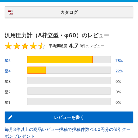
カタログ
汎用圧力計（A枠立型・φ60）のレビュー
4.7
4.7
平均満足度
9件のレビュー
星5
78%
星4
22%
星3
0%
星2
0%
星1
0%
レビューを書く
毎月3件以上の商品レビュー投稿で投稿件数×500円分の値引クー
ポンプレゼント！