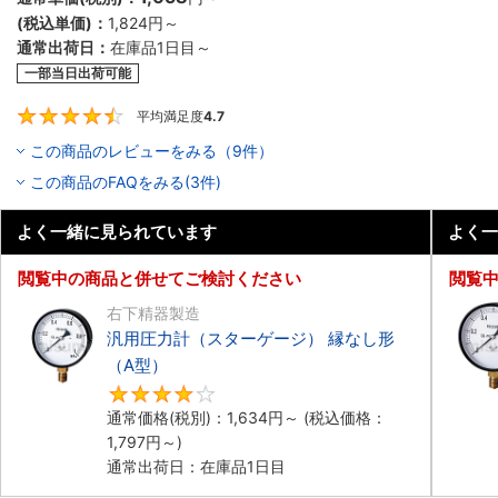
(税込単価)：
1,824円
～
通常出荷日：
在庫品1日目～
一部当日出荷可能
平均満足度
4.7
4.7
この商品のレビューをみる（9件）
この商品のFAQをみる(3件)
よく一緒に見られています
よく一
閲覧中の商品と併せてご検討ください
閲覧
右下精器製造
汎用圧力計（スターゲージ） 縁なし形
（A型）
4
通常価格(税別)：
1,634円
～
(税込価格：
1,797円
～)
通常出荷日：在庫品1日目