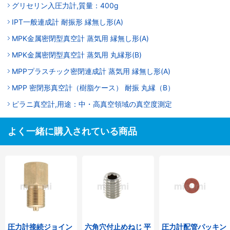
グリセリン入圧力計,質量：400g
IPT一般連成計 耐振形 縁無し形(A)
MPK金属密閉型真空計 蒸気用 縁無し形(A)
MPK金属密閉型真空計 蒸気用 丸縁形(B)
MPPプラスチック密閉連成計 蒸気用 縁無し形(A)
MPP 密閉形真空計（樹脂ケース） 耐振 丸縁（B）
ピラニ真空計,用途：中・高真空領域の真空度測定
よく一緒に購入されている商品
圧力計接続ジョイン
六角穴付止めねじ 平
圧力計配管パッキン