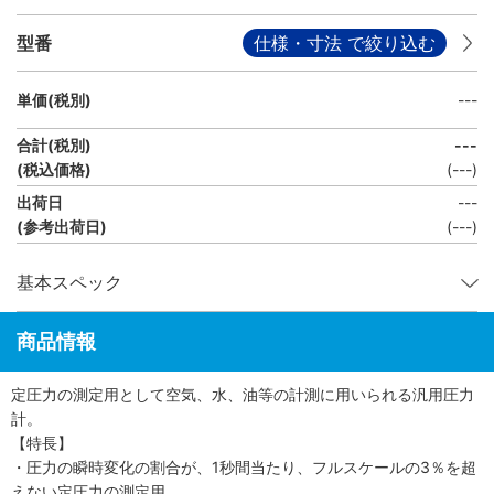
型番
仕様・寸法 で絞り込む
単価(税別)
---
合計(税別)
---
(税込価格)
(
---
)
出荷日
---
(参考出荷日)
(---)
基本スペック
商品情報
定圧力の測定用として空気、水、油等の計測に用いられる汎用圧力
計。
【特長】
・圧力の瞬時変化の割合が、1秒間当たり、フルスケールの3％を超
えない定圧力の測定用。