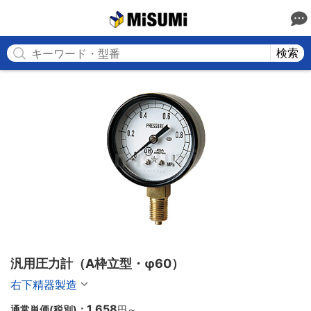
MISUMI
検索
汎用圧力計（A枠立型・φ60）
右下精器製造
1,658
通常単価(税別)：
円
～