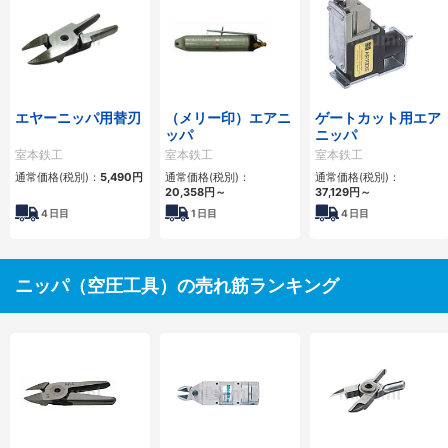
エヤーニッパ用替刃
（メリー印）エアニ
ゲートカット用エア
ッパ
ニッパ
室本鉄工
室本鉄工
室本鉄工
通常価格(税別)：
5,490円
通常価格(税別)：
通常価格(税別)：
20,358円
～
37,129円
～
4
日目
1
日目
4
日目
ニッパ（空圧工具）の売れ筋ランキング