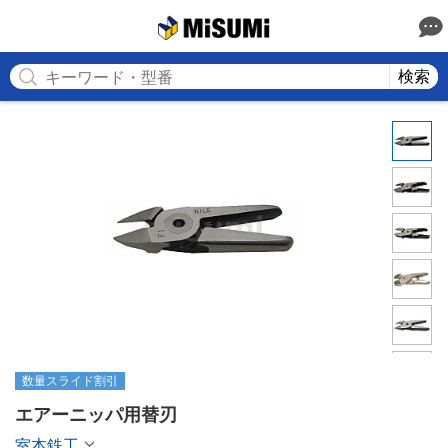
MISUMI
検索
数量スライド割引
エアーニッパ用替刃
室本鉄工