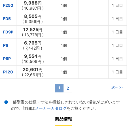
9,988
円
F250
1個
1
日目
(
10,987円
)
8,505
円
FD5
1個
1
日目
(
9,356円
)
12,525
円
FD9P
1個
1
日目
(
13,778円
)
6,765
円
P6
1個
1
日目
(
7,442円
)
9,554
円
P8P
1個
1
日目
(
10,509円
)
20,601
円
P120
1個
1
日目
(
22,661円
)
次へ >>
1
2
一部型番の仕様・寸法を掲載しきれていない場合がございます
ので、詳細は
メーカーカタログ
をご覧ください。
商品情報