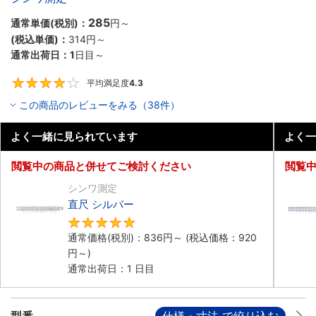
285
通常単価(税別)：
円
～
(税込単価)：
314円
～
通常出荷日：
1
日目～
平均満足度
4.3
4.3
この商品のレビューをみる（38件）
よく一緒に見られています
よく一
閲覧中の商品と併せてご検討ください
閲覧
シンワ測定
直尺 シルバー
4.8
通常価格(税別)：
836円
～
(税込価格：
920
円
～)
通常出荷日：1 日目
型番
仕様・寸法 で絞り込む