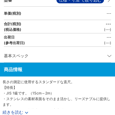
単価(税別)
---
合計(税別)
---
(税込価格)
(
---
)
出荷日
---
(参考出荷日)
(---)
基本スペック
商品情報
長さの測定に使用するスタンダードな直尺。
【特長】
・JIS 1級です。（15cm～2m）
・ステンレスの素材表面をそのまま活かし、リーズナブルに提供し
ます。
・裏面にインチ換算表、ネジ下穴表付です。（15cm～1m）
続きを読む