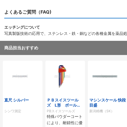
よくあるご質問（FAQ)
エッチングについて
写真製版技術の応用で、ステンレス・鉄・銅などの各種金属を薬品
商品担当おすすめ
直尺 シルバー
ＰＢスイスツール
マシンスケール 快段
ズ L形 ボール付
目盛
ロング六角棒レンチ
シンワ測定
PBスイスツールズ
新潟精機（SK）
セット（レインボ
特殊パウダーコート
ー）
により、耐錆性に優