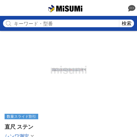
MISUMI
検索
数量スライド割引
直尺 ステン
シンワ測定