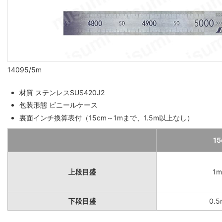
14095/5m
材質 ステンレスSUS420J2
包装形態 ビニールケース
裏面インチ換算表付（15cm～1mまで、1.5m以上なし）
1
上段目盛
1
下段目盛
0.