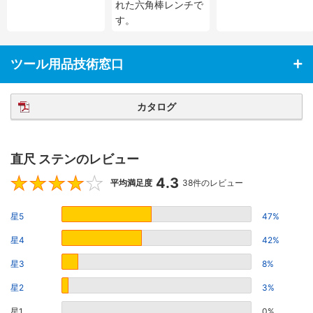
れた六角棒レンチで
す。
ツール用品技術窓口
カタログ
直尺 ステンのレビュー
4.3
4.3
平均満足度
38件のレビュー
星5
47%
星4
42%
星3
8%
星2
3%
星1
0%