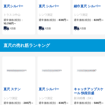
直尺シルバー
直尺 シルバー
細巾直尺 シルバー
トラスコ中山
シンワ測定
シンワ測定
通常価格(税別)：
通常価格(税別)：
836円
～
通常価格(税別)：
829円
～
10,116円
～
1
日目
1
日目
1
日目
直尺の売れ筋ランキング
直尺 ステン
直尺 シルバー
キャッチアップスケ
ール 快段目盛
シンワ測定
シンワ測定
新潟精機（SK）
通常価格(税別)：
285円
～
通常価格(税別)：
836円
～
通常価格(税別)：
586円
～