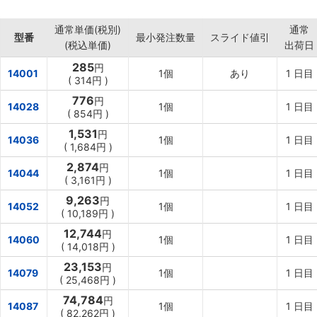
【用途】
・長さ測定、線引き、ケガキ作業に。
通常単価(税別)
通常
型番
最小発注数量
スライド値引
(税込単価)
出荷日
285
円
14001
1個
あり
1
日目
(
314円
)
776
円
14028
1個
1
日目
(
854円
)
1,531
円
14036
1個
1
日目
(
1,684円
)
2,874
円
14044
1個
1
日目
(
3,161円
)
9,263
円
14052
1個
1
日目
(
10,189円
)
12,744
円
14060
1個
1
日目
(
14,018円
)
23,153
円
14079
1個
1
日目
(
25,468円
)
74,784
円
14087
1個
1
日目
(
82,262円
)