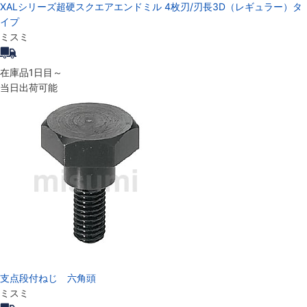
XALシリーズ超硬スクエアエンドミル 4枚刃/刃長3D（レギュラー）タ
イプ
ミスミ
在庫品1日目～
当日出荷可能
支点段付ねじ 六角頭
ミスミ