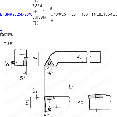
7,854
5
円
(
1
ETGNR2525M33W
日
16
右
25
25
150
TN□□1604□
8,639
個
目
円
)
1
商品情報
外形図