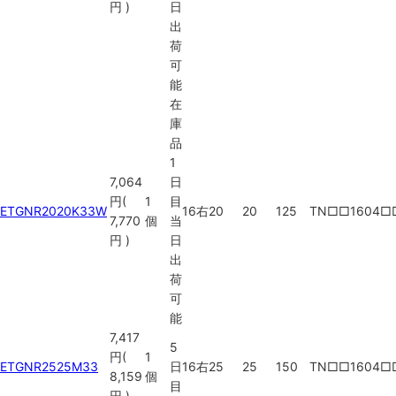
円
)
日
出
荷
可
能
在
庫
品
1
7,064
日
円
(
1
目
ETGNR2020K33W
16
右
20
20
125
TN□□1604□
7,770
個
当
円
)
日
出
荷
可
能
7,417
5
円
(
1
ETGNR2525M33
日
16
右
25
25
150
TN□□1604□
8,159
個
目
円
)