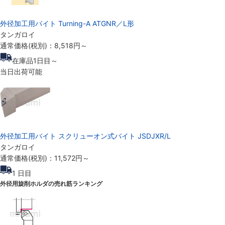
外径加工用バイト Turning-A ATGNR／L形
タンガロイ
通常価格(税別)：
8,518円
～
在庫品1日目～
当日出荷可能
外径加工用バイト スクリューオン式バイト JSDJXR/L
タンガロイ
通常価格(税別)：
11,572円
～
1
日目
外径用旋削ホルダの売れ筋ランキング