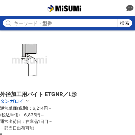
MISUMI
検索
外径加工用バイト ETGNR／L形
タンガロイ
通常単価(税別)：
6,214
円
～
(税込単価)：
6,835円
～
通常出荷日：
在庫品1日目～
一部当日出荷可能
5