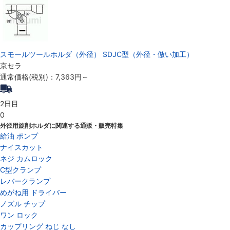
スモールツールホルダ（外径） SDJC型（外径・倣い加工）
京セラ
通常価格(税別)：
7,363円
～
2日目
0
外径用旋削ホルダに関連する通販・販売特集
給油 ポンプ
ナイスカット
ネジ カムロック
C型クランプ
レバークランプ
めがね用 ドライバー
ノズル チップ
ワン ロック
カップリング ねじ なし