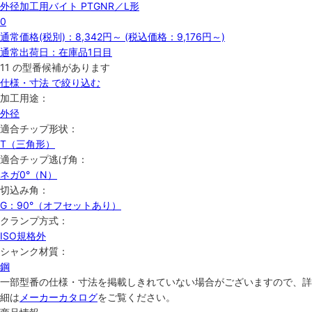
外径加工用バイト PTGNR／L形
0
通常価格(税別)：
8,342円
～
(税込価格：
9,176円
～)
通常出荷日：在庫品1日目
11
の型番候補があります
仕様・寸法 で絞り込む
加工用途：
外径
適合チップ形状：
T（三角形）
適合チップ逃げ角：
ネガ0°（N）
切込み角：
G：90°（オフセットあり）
クランプ方式：
ISO規格外
シャンク材質：
鋼
一部型番の仕様・寸法を掲載しきれていない場合がございますので、詳
細は
メーカーカタログ
をご覧ください。