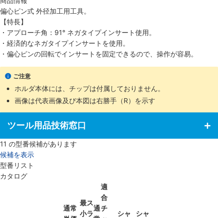
商品情報
偏心ピン式 外径加工用工具。
【特長】
・アプローチ角：91° ネガタイプインサート使用。
・経済的なネガタイプインサートを使用。
・偏心ピンの回転でインサートを固定できるので、操作が容易。
ご注意
ホルダ本体には、チップは付属しておりません。
画像は代表画像及び本図は右勝手（R）を示す
ツール用品技術窓口
11
の型番候補があります
候補を表示
型番リスト
カタログ
適
合
最
ス
通常
通
チ
小
ラ
シャ
シャ