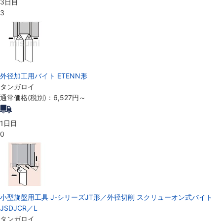
3日目
3
外径加工用バイト ETENN形
タンガロイ
通常価格(税別)：
6,527円
～
1日目
0
小型旋盤用工具 J-シリーズJT形／外径切削 スクリューオン式バイト
JSDJCR／L
タンガロイ