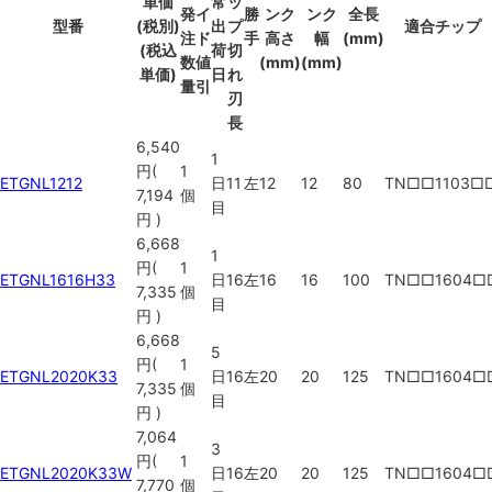
単価
常
ッ
発
イ
勝
ンク
ンク
全長
型番
(税別)
出
プ
適合チップ
注
ド
手
高さ
幅
(mm)
(税込
荷
切
数
値
(mm)
(mm)
単価)
日
れ
量
引
刃
長
6,540
1
円
(
1
ETGNL1212
日
11
左
12
12
80
TN□□1103□
7,194
個
目
円
)
6,668
1
円
(
1
ETGNL1616H33
日
16
左
16
16
100
TN□□1604□
7,335
個
目
円
)
6,668
5
円
(
1
ETGNL2020K33
日
16
左
20
20
125
TN□□1604□
7,335
個
目
円
)
7,064
3
円
(
1
ETGNL2020K33W
日
16
左
20
20
125
TN□□1604□
7,770
個