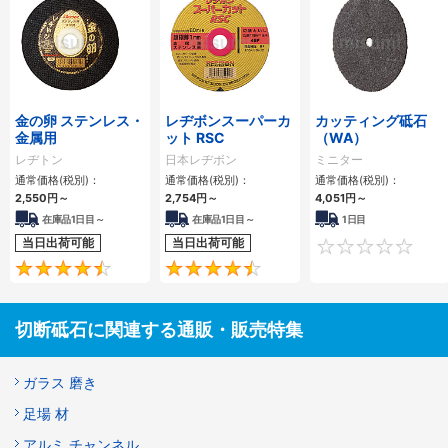
金の卵 ステンレス・
レヂボンスーパーカ
カッティング砥石
金属用
ット RSC
（WA）
レヂトン
日本レヂボン
ミニター
通常価格(税別)：
通常価格(税別)：
通常価格(税別)：
2,550円
～
2,754円
～
4,051円
～
在庫品1日目～
在庫品1日目～
1日目
当日出荷可能
当日出荷可能
4.5
4.7
切断砥石に関連する通販・販売特集
ガラス 磨き
足場 材
アルミ チャンネル