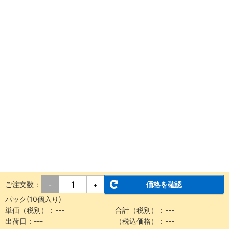
ご注文数：
価格を確認
-
+
パック(10個入り)
単価（税別）：---
合計（税別）：---
出荷日：---
（税込価格）：---