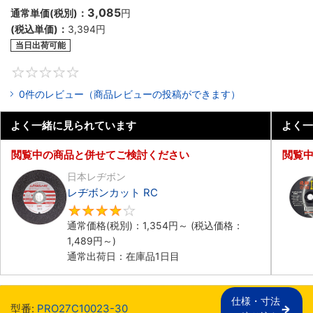
3,085
通常単価(税別)：
円
(税込単価)：
3,394円
当日出荷可能
0
0件のレビュー（商品レビューの投稿ができます）
よく一緒に見られています
よく一
閲覧中の商品と併せてご検討ください
閲覧
日本レヂボン
レヂボンカット RC
4
通常価格(税別)：
1,354円
～
(税込価格：
1,489円
～)
通常出荷日：在庫品1日目
仕様・寸法

型番:
PRO27C10023-30