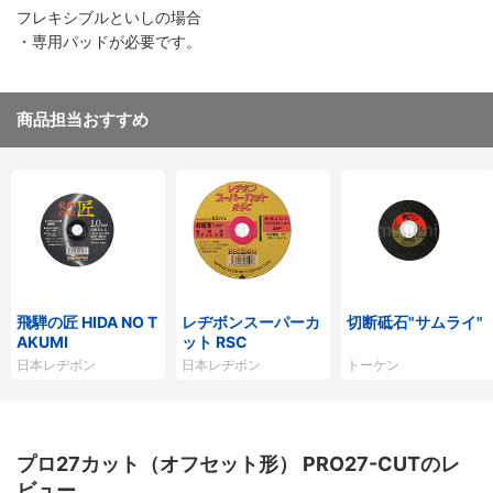
フレキシブルといしの場合
・専用パッドが必要です。
商品担当おすすめ
飛騨の匠 HIDA NO T
レヂボンスーパーカ
切断砥石"サムライ"
AKUMI
ット RSC
日本レヂボン
日本レヂボン
トーケン
プロ27カット（オフセット形） PRO27-CUTのレ
ビュー