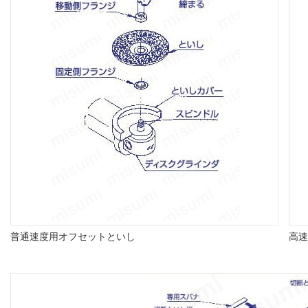
普通速度用オフセットといし
高速