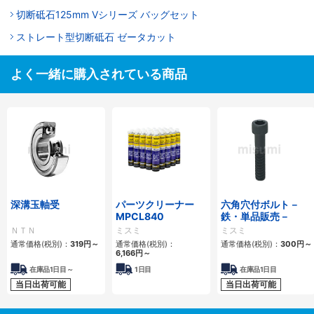
切断砥石125mm Vシリーズ バッグセット
ストレート型切断砥石 ゼータカット
よく一緒に購入されている商品
深溝玉軸受
パーツクリーナー
六角穴付ボルト－
MPCL840
鉄・単品販売－
ＮＴＮ
ミスミ
ミスミ
通常価格(税別)：
319円
～
通常価格(税別)：
通常価格(税別)：
300円
～
6,166円
～
在庫品1日目～
1日目
在庫品1日目
当日出荷可能
当日出荷可能