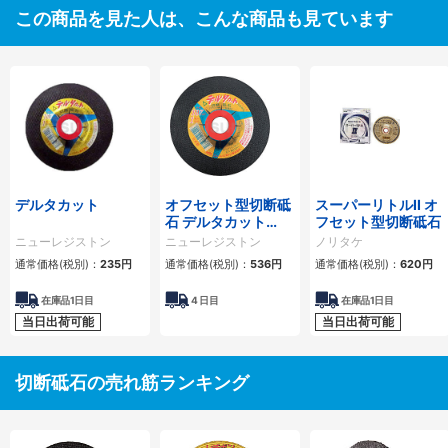
この商品を見た人は、こんな商品も見ています
デルタカット
オフセット型切断砥
スーパーリトルII オ
石 デルタカット
フセット型切断砥石
107×1×15 NX60S
ニューレジストン
ニューレジストン
ノリタケ
通常価格(税別)：
235円
通常価格(税別)：
536円
通常価格(税別)：
620円
在庫品1日目
4
日目
在庫品1日目
当日出荷可能
当日出荷可能
切断砥石の売れ筋ランキング