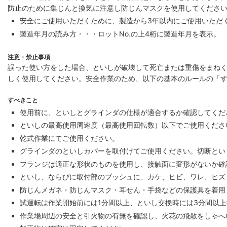
防止のために集じんと換気に注意し防じんマスクを使用してくださ
安全にご使用いただくために、製造から3年以内にご使用いただ
製造年月の読み方・・・ロットNo.の上4桁に製造年月を表示。
注意・禁止事項
誤った使い方をした場合、といしが破壊して死亡または重傷をまね
しく使用してください。安全作業のため、以下の基本のルールの「
すべきこと
使用前に、といしとグラインダの仕様が適合するか確認してくだ
といしの最高使用周速度（最高使用回転数）以下でご使用くださ
乾式作業にてご使用ください。
グラインダのといしカバーを取付けてご使用ください。切断といし
フランジは適正な形状のものを使用し、接触面に変形がないか確
といし、ならびに取付部のブッシュに、カケ、ヒビ、ワレ、ヒズ
防じんメガネ・防じんマスク・耳せん・手袋などの保護具を着用
試運転は作業開始前には1分間以上、といし交換時には3分間以
作業場周辺の安全と引火物の有無を確認し、火花の飛散をしゃへ