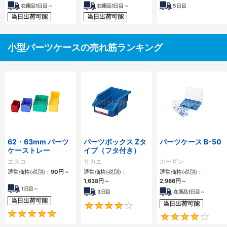
在庫品1日目～
在庫品1日目～
5
日目
当日出荷可能
当日出荷可能
小型パーツケースの売れ筋ランキング
62・63mm パーツ
パーツボックス Zタ
パーツケース B-50
ケーストレー
イプ（フタ付き）
エスコ
サカエ
ホーザン
通常価格(税別)：
90円
～
通常価格(税別)：
通常価格(税別)：
1,638円
～
2,986円
～
1日目～
3日目
在庫品1日目～
当日出荷可能
当日出荷可能
4
5