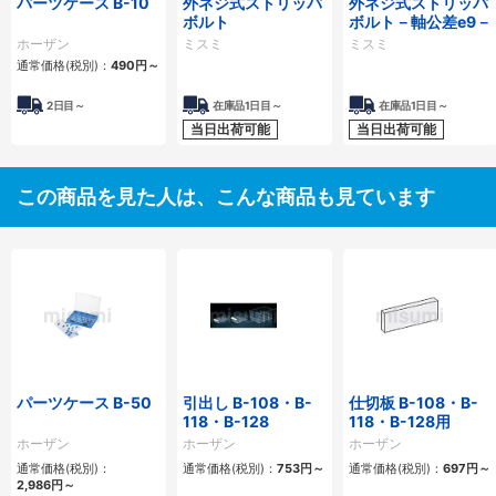
パーツケース B-10
外ネジ式ストリッパ
外ネジ式ストリッパ
ボルト
ボルト－軸公差e9－
ホーザン
ミスミ
ミスミ
通常価格(税別)：
490円
～
2日目～
在庫品1日目～
在庫品1日目～
当日出荷可能
当日出荷可能
この商品を見た人は、こんな商品も見ています
パーツケース B-50
引出し B-108・B-
仕切板 B-108・B-
118・B-128
118・B-128用
ホーザン
ホーザン
ホーザン
通常価格(税別)：
通常価格(税別)：
753円
～
通常価格(税別)：
697円
～
2,986円
～