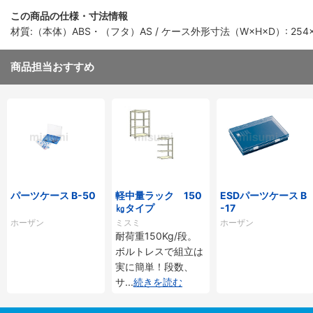
この商品の仕様・寸法情報
材質:（本体）ABS・（フタ）AS / ケース外形寸法（W×H×D）: 254×41×1
商品担当おすすめ
パーツケース B-50
軽中量ラック 150
ESDパーツケース B
㎏タイプ
-17
ホーザン
ミスミ
ホーザン
耐荷重150Kg/段。
ボルトレスで組立は
実に簡単！段数、
サ
...
続きを読む