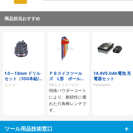
商品担当おすすめ
1.0～13mm ドリル
ＰＢスイスツール
14.4V5.0Ah電池 充
セット（100本組/H
ズ L形 ボール付
電器セット
SS）
ロング六角棒レンチ
エスコ
PBスイスツールズ
Panasonic
セット（レインボ
特殊パウダーコート
ー）
により、耐錆性に優
れた六角棒レンチで
す。
ツール用品技術窓口