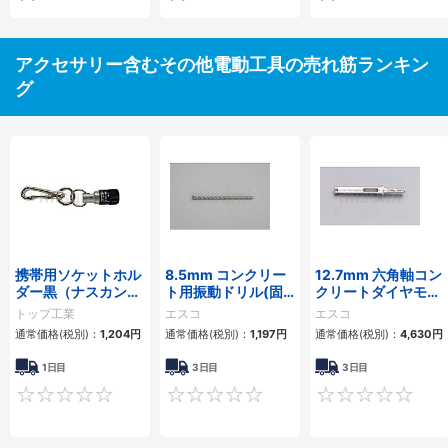
アクセサリー含むその他電動工具の売れ筋ランキン
グ
携帯用ソケットホル
8.5mm コンクリー
12.7mm 六角軸コン
ダー黒（ナスカン
ト用振動ドリル(固
クリートダイヤモン
付）
定型)
ドビット
トップ工業
エスコ
エスコ
通常価格(税別)：
1,204円
通常価格(税別)：
1,197円
通常価格(税別)：
4,630円
1日目
3日目
3日目
0
0