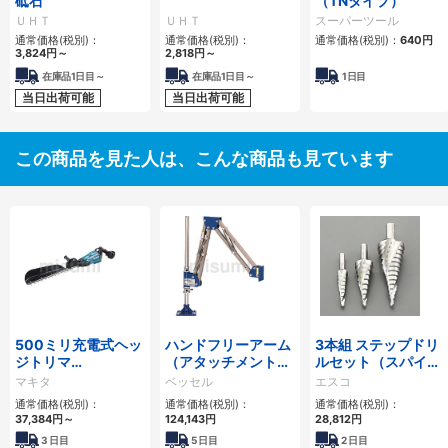
砥石
（TNタイプ）
ＵＨＴ
ＵＨＴ
スーパーツール
通常価格(税別)：
通常価格(税別)：
通常価格(税別)：
640円
3,824円
～
2,818円
～
在庫品1日目～
在庫品1日目～
1日目
当日出荷可能
当日出荷可能
この商品を見た人は、こんな商品も見ています
500ミリ充電式ヘッ
ハンドフリーアーム
3本組 ステップドリ
ジトリマ
（アタッチメント交
ルセット（スパイラ
MUH503SD
換式本体）
ル） EA825SB-140
マキタ
ベッセル
エスコ
通常価格(税別)：
通常価格(税別)：
通常価格(税別)：
37,384円
～
124,143円
28,812円
3
日目
5
日目
2
日目