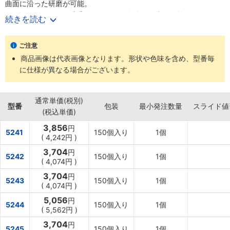
曲面に沿った研磨が可能。
・#40～600までの番手展開により、多彩な研磨が可能。
続きを読む
・ドーナツ状に中心部を開けることで、切粉の排出性を上げ、目詰
まりしにくくなっている。
ご注意
・日本製の紙やすりと両面テープを使用し、工具交換時には剥がし
商品画像は代表画像となります。形状や色味を含め、型番毎
易く、作業時には剥がれ難い。
に仕様が異なる場合がございます。
・保管時に反り返ったり、剥離紙が剥がれてしまう事もない。
・1パッケージに1個ラバーパットが同梱。
【用途】
通常単価(税別)
・金属の表面の平滑研磨やカッター目落し、錆取りに最適。
型番
包装
最小発注数量
スライド値
(税込単価)
3,856
円
5241
150個入り
1個
(
4,242円
)
3,704
円
5242
150個入り
1個
(
4,074円
)
3,704
円
5243
150個入り
1個
(
4,074円
)
5,056
円
5244
150個入り
1個
(
5,562円
)
3,704
円
5245
150個入り
1個