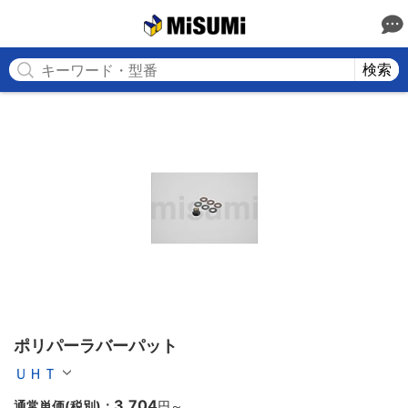
MISUMI
検索
ポリパーラバーパット
ＵＨＴ
3,704
通常単価(税別)：
円
～