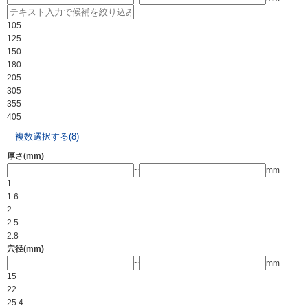
105
125
150
180
205
305
355
405
複数選択する(8)
厚さ(mm)
~
mm
1
1.6
2
2.5
2.8
穴径(mm)
~
mm
15
22
25.4