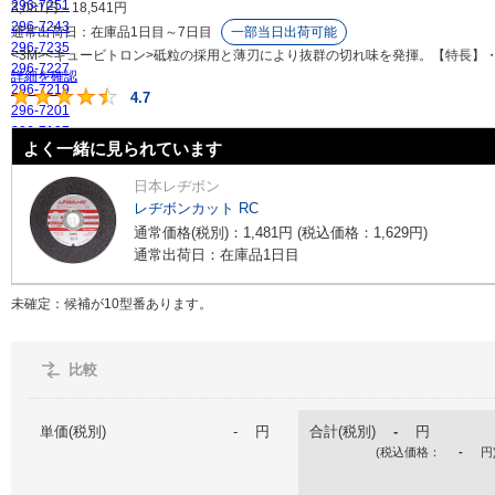
296-7251
3,081
円
～
18,541
円
296-7243
通常出荷日：
在庫品1日目～7日目
一部当日出荷可能
296-7235
<3M><キュービトロン>砥粒の採用と薄刃により抜群の切れ味を発揮。【特長】・
296-7227
詳細を確認
296-7219
4.7
4.7
296-7201
296-7197
よく一緒に見られています
296-7189
複数選択する(9)
日本レヂボン
レヂボンカット RC
タイプ
通常価格(税別)：
1,481
円
(税込価格：
1,629
円
)
~
mm
通常出荷日：在庫品1日目
出荷日
すべて
未確定：候補が
10
型番あります。
当日出荷可能
3日以内
比較
5日以内
6日以内
単価(税別)
-
円
合計(税別)
-
円
7日以内
(税込価格：
-
円