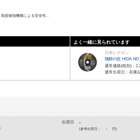
両面補強機構による安全性...
よく一緒に見られています
日本レヂボン
飛騨の匠 HIDA NO 
通常価格(税別)：
2,
通常出荷日：在庫品
出荷日
-
)
(参考出荷日：
-
円
)