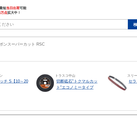
最短
当日出荷
5万点
拡大中！
ボンスーパーカット RSC
ン
トラスコ中山
スリ
チ S【10～20
切断砥石"トクマルカッ
セラ
ト"エコノミータイプ