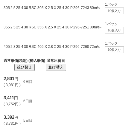
1パック
305
2.5
25.4
30
RSC 305 X 2.5 X 25.4 30 P
296-7243
80m/s
-
10個入り
1パック
355
2.5
25.4
30
RSC 355 X 2.5 X 25.4 30 P
296-7251
80m/s
-
10個入り
1パック
405
2.8
25.4
30
RSC 405 X 2.8 X 25.4 30 P
296-7260
72m/s
-
10個入り
通常単価(税別) (税込単価)
通常出荷日
並び替え
並び替え
2,801
円
6日目
(
3,081
円
)
3,411
円
6日目
(
3,752
円
)
3,392
円
5日目
(
3,731
円
)