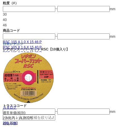
粒度（#）
~
mm
30
40
46
商品コード
~
mm
RSC 105 X 1.0 X 15 46 P
日本レヂボン
RSC 105 X 1.6 X 15 40 P
レヂボンスーパーカット RSC【10個入り】
RSC 105 X 2.5 X 15 30 P
RSC 125X2.0X22(20) 40 P
RSC 150X2.0X22(20) 40 P
RSC 180X2.0X22(20) 40 P
RSC 205X2.0X22(20) 40 P
RSC 305 X 2.5 X 25.4 30 P
RSC 355 X 2.5 X 25.4 30 P
RSC 405 X 2.8 X 25.4 30 P
複数選択する(10)
トラスココード
カタログ
~
mm
通常単価(税別)
2,801
円
～
16,855
円
296-7260
税込単価