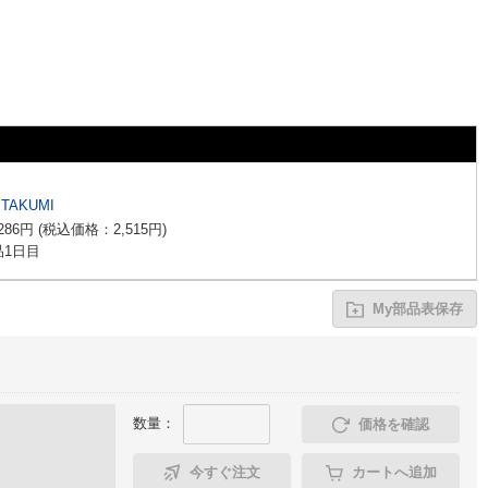
TAKUMI
286
円
(税込価格：
2,515
円
)
1日目
My部品表保存
数量：
価格を確認
今すぐ注文
カートへ追加