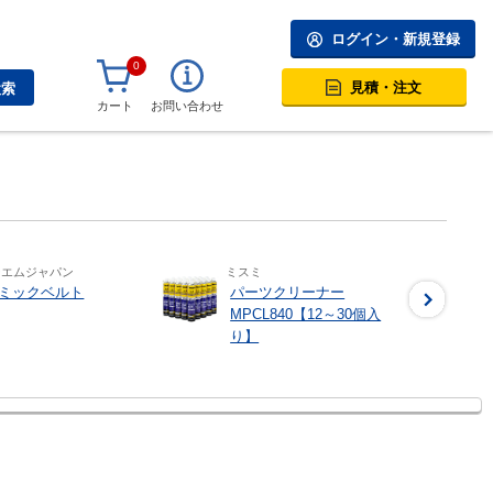
ログイン・新規登録
0
見積・注文
検索
カート
お問い合わせ
ーエムジャパン
ミスミ
ミックベルト
パーツクリーナー
MPCL840【12～30個入
り】