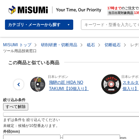
MISUMI | Your Time, Our Priority
17時まで
のご注文で
13
当日出荷対象商品
カテゴリ・メーカーから探す
MISUMI トップ
研削研磨・切断用品
砥石
切断砥石
レヂ
ツール用品技術窓口
この商品と似ている商品
日本レヂボン
日本レヂボ
飛騨の匠 HIDA NO
スキルタッ
TAKUMI【10個入り】
個入り】
絞り込み条件
すべて解除
まずは条件を 絞り込んでください
未確定：候補が
10
型番あります。
外径(mm)
~
mm