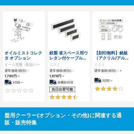
オイルミストコレク
鉄製 省スペース用ウ
【刻印無料】銘板
タ オプション
レタン付ケーブルク
（アクリル/アル
ランプ KSシリーズ
ミ）
オーム電機（配線パー
ミスミ
ミスミ
ツ・熱対策機器）
-
通常価格(税別)：
通常価格(税別)：
通常価格(税別)：
1,780円
～
1,978円
～
5日目～
3日目～
在庫品1日目
当日出荷可能
0
4.4
盤用クーラー(オプション・その他)に関連する通
販・販売特集