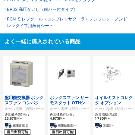
BP62 高圧がいし（銅バー付タイプ）
PCN-S レフクール（コンプレッサクーラ）ノンフロン・ノンド
レンタイプ用蒸発シート
よく一緒に購入されている商品
盤用熱交換器 ボック
ボックスファン サー
オイルミストコレク
スファン コンパクト
モスタット OTHシ
タ オプション
タイプ（側面取付
リーズ
オーム電機（配線パーツ・熱対策機器）
オーム電機（配線パーツ・熱対策機器）
オーム電機（配線パーツ
型）
通常価格(税別)：
通常価格(税別)：
通常価格(税別)：
23,670円
～
4,973円
～
1,780円
～
在庫品1日目
在庫品1日目～
3日目～
当日出荷可能
当日出荷可能