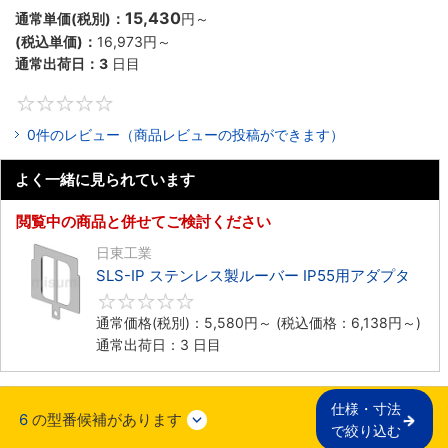
15,430
通常単価(税別)：
円
～
(税込単価)：
16,973円
～
通常出荷日：
3
日目
0
0件のレビュー（商品レビューの投稿ができます）
よく一緒に見られています
閲覧中の商品と併せてご検討ください
日東工業
SLS-IP ステンレス製ルーバー IP55用アダプタ
0
通常価格(税別)：
5,580円
～
(税込価格：
6,138円
～)
通常出荷日：3 日目
仕様・寸法

6
の型番候補があります
で絞り込む