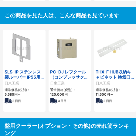
この商品を見た人は、こんな商品も見ています
SLS-IP ステンレス
PC-DJ レフクール
THX-F HUB収納キ
製ルーバー IP55用
（コンプレッサクー
ャビネット 換気口用
アダプタ
ラ）用ドレン蒸発器
フィルタ
日東工業
日東工業
日東工業
通常価格(税別)：
通常価格(税別)：
通常価格(税別)：
5,580円
～
120,000円
11,500円
～
3
日目
3
日目
3
日目
盤用クーラー(オプション・その他)の売れ筋ランキ
ング