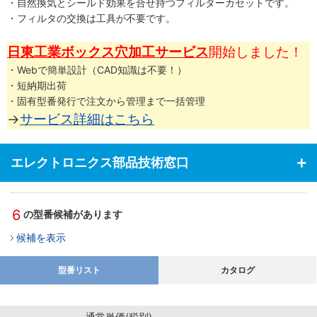
・自然換気とシールド効果を合せ持つフィルターカセットです。
・フィルタの交換は工具が不要です。
日東工業ボックス穴加工サービス
開始しました！
・Webで簡単設計（CAD知識は不要！）
・短納期出荷
・固有型番発行で注文から管理まで一括管理
→
サービス詳細はこちら
エレクトロニクス部品技術窓口
6
の型番候補があります
候補を表示
型番リスト
カタログ
通常単価(税別)