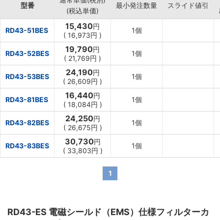
型番
最小発注数量
スライド値引
(税込単価)
15,430
円
RD43-51BES
1個
(
16,973円
)
19,790
円
RD43-52BES
1個
(
21,769円
)
24,190
円
RD43-53BES
1個
(
26,609円
)
16,440
円
RD43-81BES
1個
(
18,084円
)
24,250
円
RD43-82BES
1個
(
26,675円
)
30,730
円
RD43-83BES
1個
(
33,803円
)
1
RD43-ES 電磁シールド（EMS）仕様フィルターカ