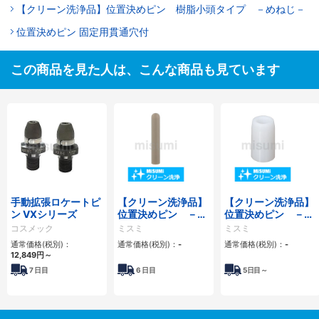
【クリーン洗浄品】位置決めピン 樹脂小頭タイプ －めねじ－
位置決めピン 固定用貫通穴付
この商品を見た人は、こんな商品も見ています
手動拡張ロケートピ
【クリーン洗浄品】
【クリーン洗浄品】
ン VXシリーズ
位置決めピン －樹
位置決めピン －樹
脂小径タイプー
脂ボルト止めタイプ
コスメック
ミスミ
ミスミ
ー
通常価格(税別)：
通常価格(税別)：
-
通常価格(税別)：
-
12,849
円
～
7
日目
6
日目
5
日目～