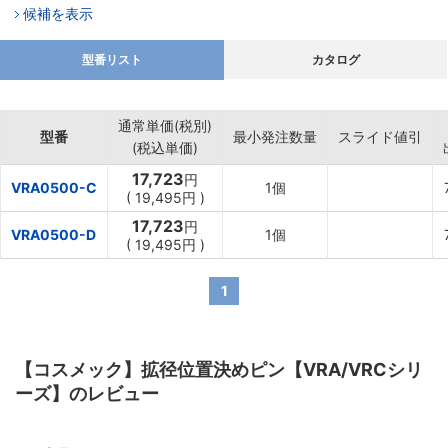
候補を表示
型番リスト
カタログ
通常単価(税別)
型番
最小発注数量
スライド値引
(税込単価)
17,723
円
VRA0500-C
1個
(
19,495
円
)
17,723
円
VRA0500-D
1個
(
19,495
円
)
1
【コスメック】拡径位置決めピン【VRA/VRCシリ
ーズ】のレビュー