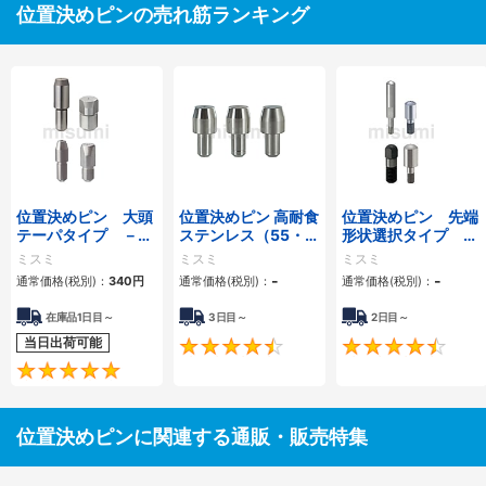
位置決めピンの売れ筋ランキング
位置決めピン 大頭
位置決めピン 高耐食
位置決めピン 先端
テーパタイプ －圧
ステンレス（55・
形状選択タイプ －
入－
35HRC
おねじ－
ミスミ
ミスミ
ミスミ
～/SUS316L）大頭
-
-
通常価格(税別)：
340
円
通常価格(税別)：
通常価格(税別)：
テーパ 圧入
在庫品1日目～
3日目～
2日目～
当日出荷可能
4.7
4.8
位置決めピンに関連する通販・販売特集