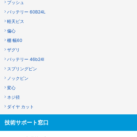
プッシュ
バッテリー 60B24L
軽天ビス
偏心
棚 幅60
ザグリ
バッテリー 46b24l
スプリングピン
ノックピン
変心
ネジ径
ダイヤ カット
技術サポート窓口