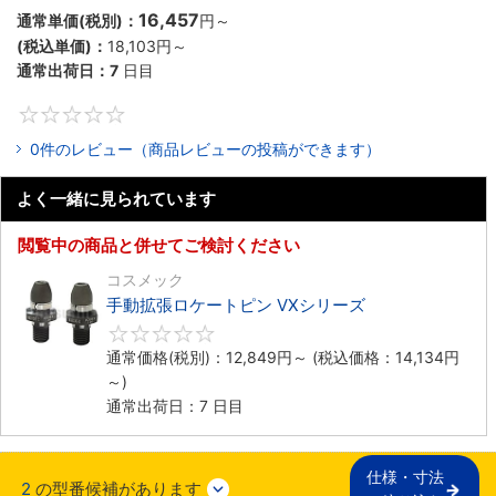
16,457
通常単価(税別)：
円
～
(税込単価)：
18,103
円
～
通常出荷日：
7
日目
0
0件のレビュー（商品レビューの投稿ができます）
よく一緒に見られています
閲覧中の商品と併せてご検討ください
コスメック
手動拡張ロケートピン VXシリーズ
0
通常価格(税別)：
12,849
円
～
(税込価格：
14,134
円
～)
通常出荷日：7 日目
仕様・寸法

2
の型番候補があります