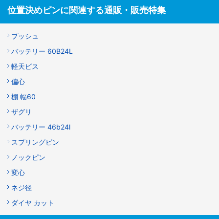
位置決めピンに関連する通販・販売特集
プッシュ
バッテリー 60B24L
軽天ビス
偏心
棚 幅60
ザグリ
バッテリー 46b24l
スプリングピン
ノックピン
変心
ネジ径
ダイヤ カット