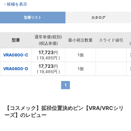
候補を表示
型番リスト
カタログ
通常単価(税別)
型番
最小発注数量
スライド値引
(税込単価)
17,723
円
VRA0600-C
1個
(
19,495
円
)
17,723
円
VRA0600-D
1個
(
19,495
円
)
1
【コスメック】拡径位置決めピン【VRA/VRCシリ
ーズ】のレビュー