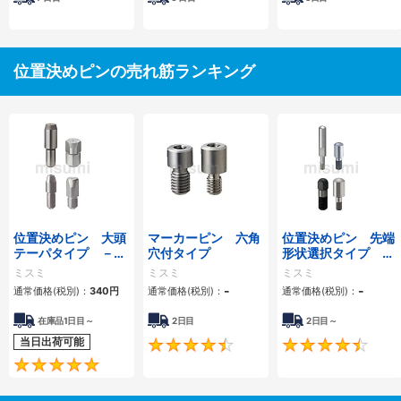
位置決めピンの売れ筋ランキング
位置決めピン 大頭
マーカーピン 六角
位置決めピン 先端
テーパタイプ －圧
穴付タイプ
形状選択タイプ －
入－
おねじ－
ミスミ
ミスミ
ミスミ
-
-
通常価格(税別)：
340
円
通常価格(税別)：
通常価格(税別)：
在庫品1日目～
2日目
2日目～
当日出荷可能
4.4
4.8