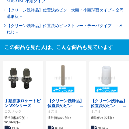
SUS316L 小頭タイプ
【クリーン洗浄品】位置決めピン 大頭／小頭球面タイプ－全周
溝形状－
【クリーン洗浄品】位置決めピンストレートテーパタイプ －め
ねじ－
この商品を見た人は、こんな商品も見ています
手動拡張ロケートピ
【クリーン洗浄品】
【クリーン洗浄品】
ン VXシリーズ
位置決めピン －樹
位置決めピン －樹
脂小径タイプー
脂ボルト止めタイプ
コスメック
ミスミ
ミスミ
ー
通常価格(税別)：
通常価格(税別)：
-
通常価格(税別)：
-
12,849
円
～
7
日目
6
日目
5
日目～