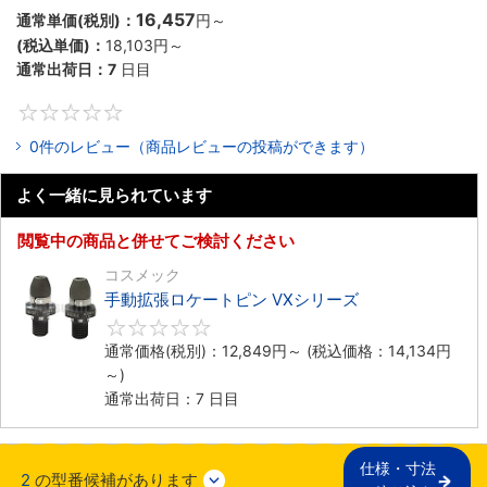
16,457
通常単価(税別)：
円
～
(税込単価)：
18,103
円
～
通常出荷日：
7
日目
0
0件のレビュー（商品レビューの投稿ができます）
よく一緒に見られています
閲覧中の商品と併せてご検討ください
コスメック
手動拡張ロケートピン VXシリーズ
0
通常価格(税別)：
12,849
円
～
(税込価格：
14,134
円
～)
通常出荷日：7 日目
仕様・寸法

2
の型番候補があります