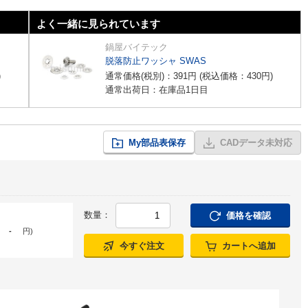
よく一緒に見られています
鍋屋バイテック
脱落防止ワッシャ SWAS
)
通常価格(税別)：
391
円
(税込価格：
430
円
)
通常出荷日：在庫品1日目
My部品表保存
CADデータ未対応
数量：
価格を確認
-
円
)
今すぐ注文
カートへ追加