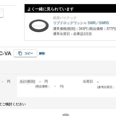
よく一緒に見られています
鍋屋バイテック
リブドロックワッシャ SWR／SWRS
通常価格(税別)：
343
円
(税込価格：
377
円
通常出荷日：在庫品1日目
C-VA
コピー
解除
-
円
合計(税別)
-
円
出荷日
-
(税込価格：
-
円
)
(参考出荷日：
てご検討ください