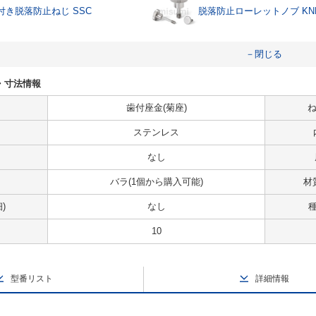
付き脱落防止ねじ SSC
脱落防止ローレットノブ KNM
－閉じる
様・寸法情報
歯付座金(菊座)
ね
ステンレス
なし
バラ(1個から購入可能)
材
)
なし
10
型番リスト
詳細情報