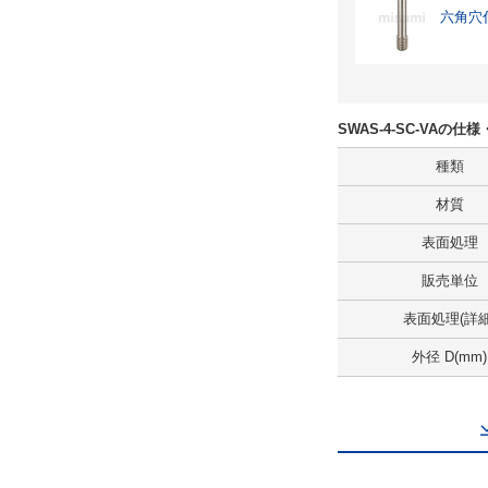
六角穴
SWAS-4-SC-VAの仕
種類
材質
表面処理
販売単位
表面処理(詳細
外径 D(mm)