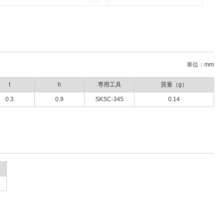
単位：mm
t
h
専用工具
質量（g）
0.3
0.9
SKSC-345
0.14