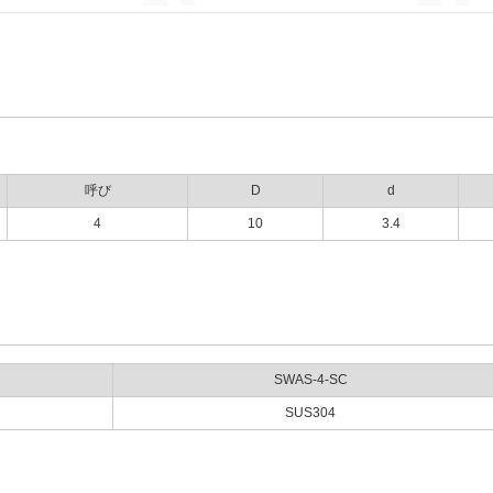
呼び
D
d
4
10
3.4
SWAS-4-SC
SUS304