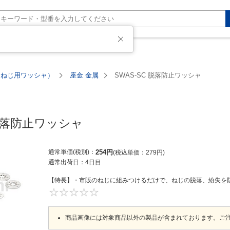
た
（ねじ用ワッシャ）
座金 金属
SWAS-SC 脱落防止ワッシャ
 脱落防止ワッシャ
通常単価(税別)
254
円
税込単価
279
円
通常出荷日：
4日目
【特長】・市販のねじに組みつけるだけで、ねじの脱落、紛失を防
0
商品画像には対象商品以外の製品が含まれております。ご