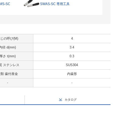
S-SC
SWAS-SC 専用工具
じの呼び(M)
4
内径 d(mm)
3.4
厚さ t(mm)
0.3
質 ステンレス
SUS304
種類 歯付座金
内歯形
-
-
カタログ