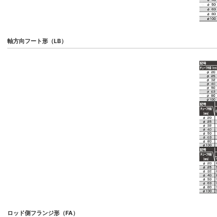
軸方向フート形（LB）
ロッド側フランジ形（FA）