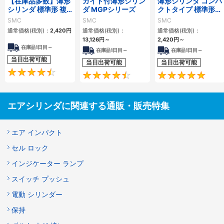
【在庫品多数】薄形
ガイド付薄形シリン
薄形シリンダ コンパ
シリンダ 標準形 複
ダ MGPシリーズ
クトタイプ 標準形
動・片ロッド CQ2
複動 片ロッド CQS
SMC
SMC
SMC
シリーズ
シリーズ
通常価格(税別)：
2,420
円
通常価格(税別)：
通常価格(税別)：
13,126
円
～
2,420
円
～
在庫品1日目～
在庫品1日目～
在庫品1日目～
当日出荷可能
当日出荷可能
当日出荷可能
4.5
4.6
エアシリンダに関連する通販・販売特集
エア インパクト
セル ロック
インジケーター ランプ
スイッチ プッシュ
電動 シリンダー
保持