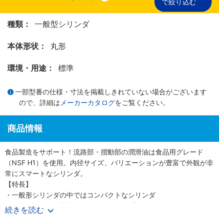
で絞り込む
種類：
一般型シリンダ
本体形状：
丸形
環境・用途：
標準
一部型番の仕様・寸法を掲載しきれていない場合がございます
ので、詳細は
メーカーカタログ
をご覧ください。
商品情報
食品製造をサポート！流路部・摺動部の潤滑油は食品用グレード
（NSF H1）を使用。内径サイズ、バリエーションが豊富で外観が非
常にスマートなシリンダ。
【特長】
・一般形シリンダの中ではコンパクトなシリンダ
・スマートな外観機能的にも優れたシンプルデザイン
続きを読む
・クッションニードル部につまみを取り付け、調整作業を大幅に向