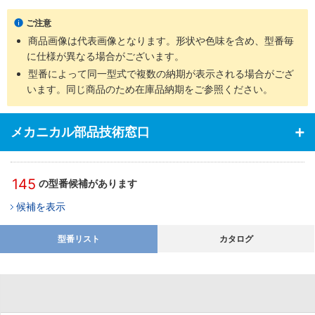
上
ご注意
・取付作業が容易、ボルト4本取付により作業性が良好。さらに一
商品画像は代表画像となります。形状や色味を含め、型番毎
般工具での取り付け可能
に仕様が異なる場合がございます。
【用途】
・スリムシリンダとしての使用
型番によって同一型式で複数の納期が表示される場合がござ
います。同じ商品のため在庫品納期をご参照ください。
メカニカル部品技術窓口
145
の型番候補があります
候補を表示
型番リスト
カタログ