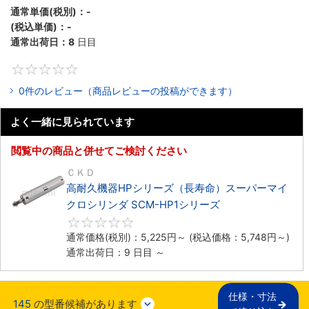
通常単価(税別)：
-
(税込単価)：
-
通常出荷日：
8
日目
0
0件のレビュー（商品レビューの投稿ができます）
よく一緒に見られています
閲覧中の商品と併せてご検討ください
ＣＫＤ
高耐久機器HPシリーズ（長寿命）スーパーマイ
クロシリンダ SCM-HP1シリーズ
0
通常価格(税別)：
5,225
円
～
(税込価格：
5,748
円
～)
通常出荷日：9 日目 ～
仕様・寸法

145
の型番候補があります