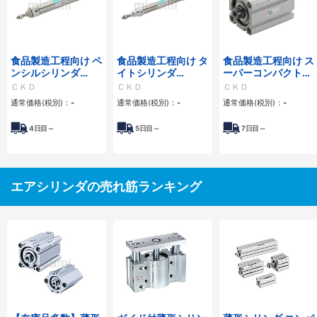
食品製造工程向け ペ
食品製造工程向け タ
食品製造工程向け ス
ンシルシリンダ
イトシリンダ
ーパーコンパクトシ
SCPD3-FP1シリー
CMK2-FP1シリーズ
リンダ SSD2-FP1シ
ＣＫＤ
ＣＫＤ
ＣＫＤ
ズ
リーズ
通常価格(税別)：
-
通常価格(税別)：
-
通常価格(税別)：
-
4
日目～
5
日目～
7
日目～
エアシリンダの売れ筋ランキング