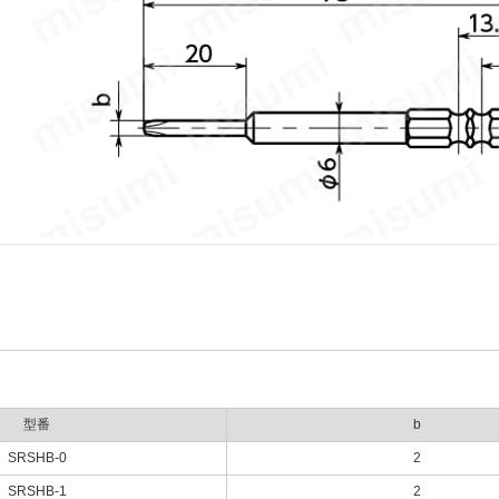
型番
b
SRSHB-0
2
SRSHB-1
2