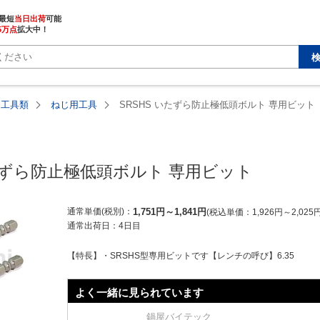
最短
当日出荷
5万点
拡大中！
用工具類
ねじ用工具
SRSHS いたずら防止極低頭ボルト 専用ビット
いたずら防止極低頭ボルト 専用ビット
通常単価(税別)
1,751
円
～
1,841
円
税込単価
1,926
円
～
2,025
通常出荷日：
4日目
【特長】・SRSHS型専用ビットです【レンチの呼び】6.35
よく一緒に見られています
鍋屋バイテック