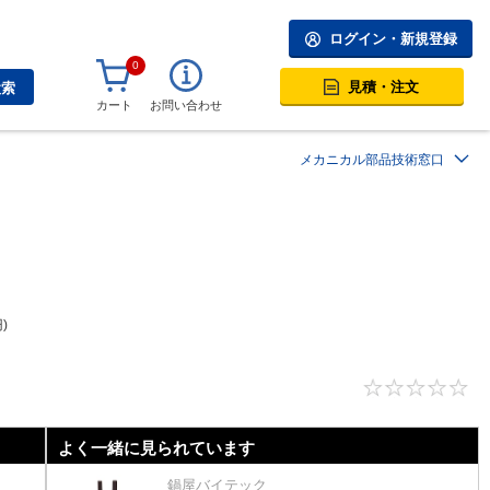
ログイン・新規登録
0
見積・注文
検索
カート
お問い合わせ
メカニカル部品技術窓口
円
よく一緒に見られています
鍋屋バイテック