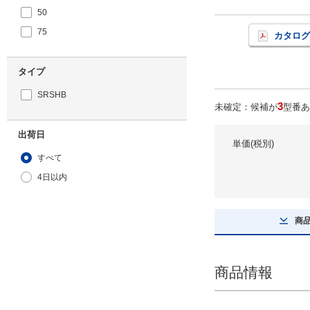
50
75
カタログ
タイプ
SRSHB
3
未確定：候補が
型番あ
出荷日
単価(税別)
すべて
4日以内
商
商品情報