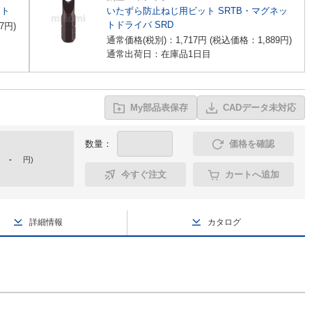
ット
いたずら防止ねじ用ビット SRTB・マグネッ
トドライバ SRD
7
円
)
通常価格(税別)：
1,717
円
(税込価格：
1,889
円
)
通常出荷日：在庫品1日目
My部品表保存
CADデータ未対応
数量：
価格を確認
-
円
)
今すぐ注文
カートへ追加
詳細情報
カタログ