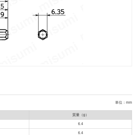
単位：mm
質量（g）
6.4
6.4