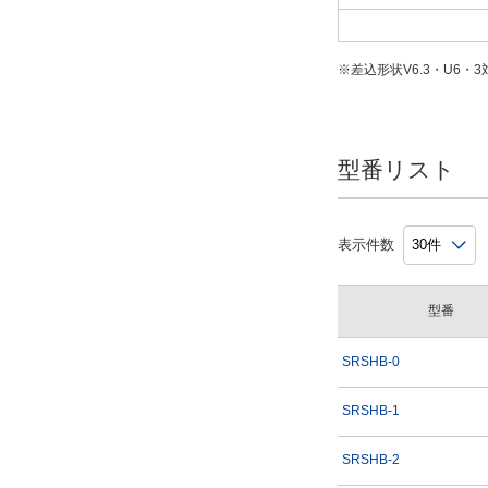
※差込形状V6.3・U6・3
型番リスト
表示件数
型番
SRSHB-0
SRSHB-1
SRSHB-2