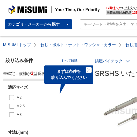
MISUMI | Your Time, Our Priority
17時まで
のご注文で
13
当日出荷対象商品
カテゴリ・メーカーから探す
MISUMI トップ
ねじ・ボルト・ナット・ワッシャ・カラー
ねじ
絞り込み条件
すべて解除
鍋屋バイテック
まずは条件を

SRSHS 
3
未確定：候補が
型番あります。
絞り込んでください
適応サイズ
M2
M2.5
M3
寸法L(mm)