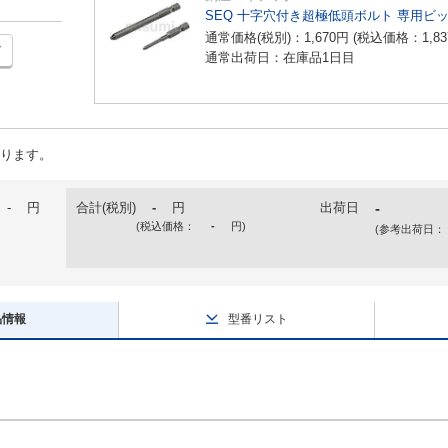
SEQ 十字穴付き超極低頭ボルト 専用ビ
通常価格(税別)：
1,670
円
(税込価格：
1,83
通常出荷日：在庫品1日目
ります。
-
円
合計(税別)
-
円
出荷日
-
(税込価格：
-
円
)
(参考出荷日：
品情報
型番リスト