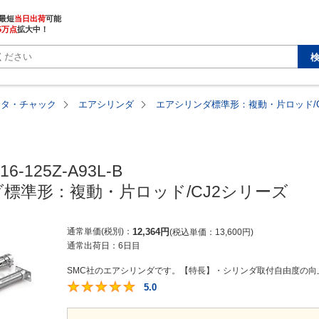
最短
当日出荷
5万点
拡大中！
ータ・チャック
エアシリンダ
エアシリンダ標準形：複動・片ロッド/C
6-125Z-A93L-B

標準形：複動・片ロッド/CJ2シリーズ
通常単価(税別)
12,364
円
税込単価
13,600
円
通常出荷日：
6日目
SMC社のエアシリンダです。【特長】・シリンダ取付自由度の向上
5.0
5