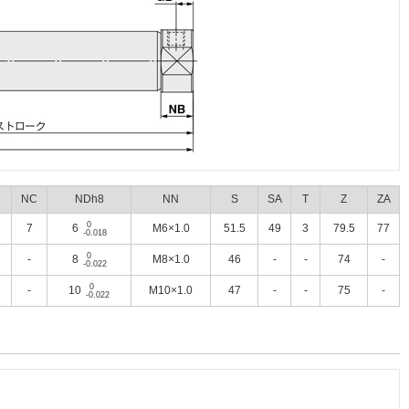
NC
NDh8
NN
S
SA
T
Z
ZA
0
7
6
M6×1.0
51.5
49
3
79.5
77
-0.018
0
-
8
M8×1.0
46
-
-
74
-
-0.022
0
-
10
M10×1.0
47
-
-
75
-
-0.022