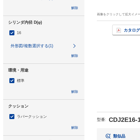
解除
画像をクリックして拡大イメ
シリンダ内径 D(φ)
カタログ
16
外形図/複数選択する(1)
解除
環境・用途
標準
解除
クッション
ラバークッション
CDJ2E16-
型番
:
解除
類似品