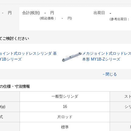
-
円
合計(税別)
-
円
出荷日
-
(税込価格：
-
円
)
(参考出荷日：
てご検討ください
ョイント式ロッドレスシリンダ 基
メカジョイント式ロッドレス
Y1Bシリーズ
本形 MY1B-Zシリーズ
－閉じる
3L-Bの仕様・寸法情報
一般型シリンダ
スト
φ)
16
シ
式
片ロッド
標準