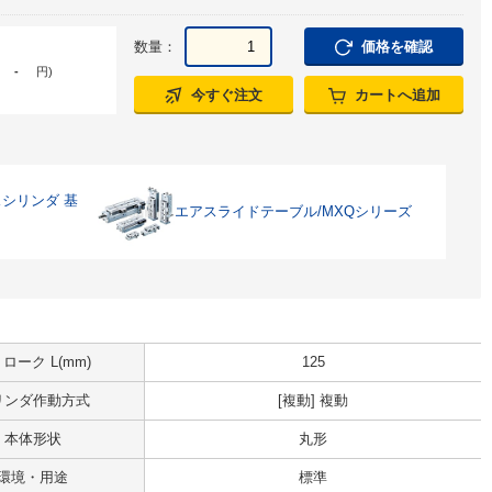
数量：
価格を確認
-
円
)
今すぐ注文
カートへ追加
シリンダ 基
エアスライドテーブル/MXQシリーズ
ローク L(mm)
125
リンダ作動方式
[複動] 複動
本体形状
丸形
環境・用途
標準