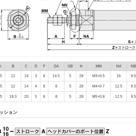
A
B
C
D
F
GA
GB
H
MM
NA
NB
5
12
14
3
8
14.5
5
28
M3×0.5
16
9.5
5
12
14
4
8
8
5
28
M4×0.7
12.5
9.5
5
18.3
20
5
8
8
5
28
M5×0.8
12.5
9.5
クッション