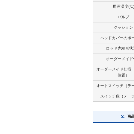
取付支持形式
周囲温度(℃
両側ボス付
バルブ
解除
クッション
ヘッドカバーのポ
オーダーメイド仕様
ロッド先端形状
なし
オーダーメイド
解除
オーダーメイド仕様
ロックユニット部磁石
位置）
磁石内蔵
オートスイッチ（テ
解除
スイッチ数（テー
オートスイッチ（テーブル部）
商
A93
解除