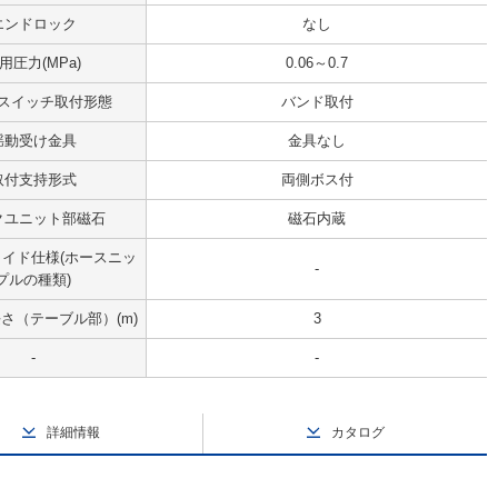
エンドロック
なし
用圧力(MPa)
0.06～0.7
スイッチ取付形態
バンド取付
揺動受け金具
金具なし
取付支持形式
両側ボス付
クユニット部磁石
磁石内蔵
イド仕様(ホースニッ
-
プルの種類)
さ（テーブル部）(m)
3
-
-
詳細情報
カタログ