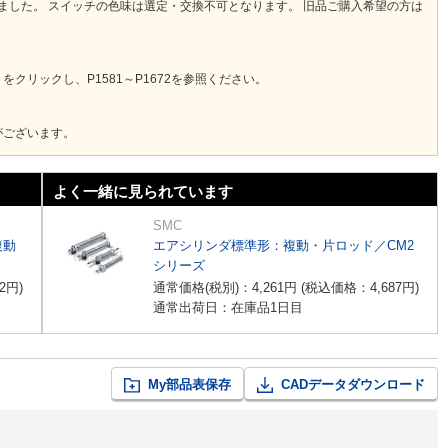
りました。 スイッチの色味は選定・交換不可となります。 旧品ご購入希望の方は
クリックし、P1581～P1672を参照ください。
がございます。
よく一緒に見られています
SMC
複動
エアシリンダ標準形：複動・片ロッド／CM2
シリーズ
2
円
)
通常価格(税別)：
4,261
円
(税込価格：
4,687
円
)
通常出荷日：在庫品1日目
My部品表保存
CADデータダウンロード