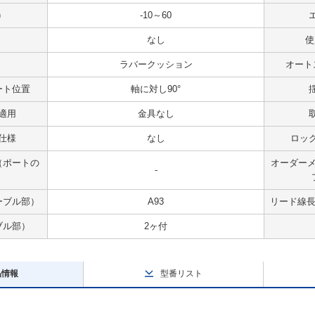
)
-10～60
なし
使
ラバークッション
オート
ート位置
軸に対し90°
適用
金具なし
仕様
なし
ロッ
（ポートの
オーダーメ
-
ーブル部）
A93
リード線長
ブル部）
2ヶ付
品情報
型番リスト