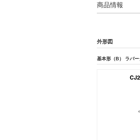
商品情報
リード線長さ（テーブル部）(m)
3
解除
外形図
スイッチ数（テーブル部）
2ヶ付
基本形（B） ラバ
解除
タイプ
CDJ2
CAD
2D
3D