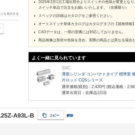
2025年3月1日工場出荷分よりスイッチの色味が変更とな
スイッチ単品で注文をお願いいたします。（在庫限り）
ージを表示する
スペックの詳細はカタログをご参照ください。
オートスイッチ単体カタログはカタログタブの【規格情報】を
CADデータは、一部の型番には対応しておりません。
商品画像は形状や色味を含め、実際の商品とは異なる場合
よく一緒に見られています
SMC
薄形シリンダ コンパクトタイプ 標準形 
片ロッド CQSシリーズ
通常価格(税別)：
2,420
円
(税込価格：
2,66
通常出荷日：在庫品1日目
125Z-A93L-B
コピー
解除