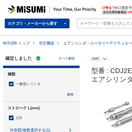
MISUMI | Your Time, Our Priority
17時まで
のご注文で
13
当日出荷対象商品
カテゴリ・メーカーから探す
MISUMI トップ
空圧機器
エアシリンダ・ロータリーアクチュエ
確定しました
すべて解除
SMC
型番 : CDJ2E1
種類
エアシリンダ
一般型シリンダ
解除
ストローク L(mm)
125
外形図/複数選択する(1)