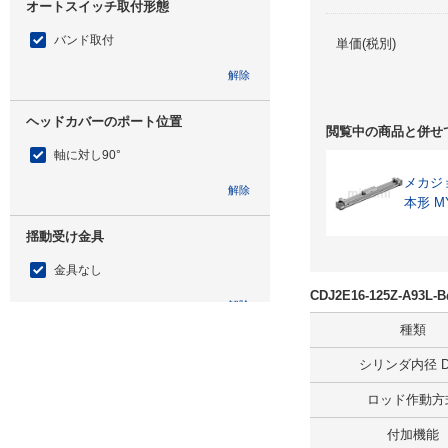
オートスイッチ取付形態
バンド取付
単価(税別)
解除
ヘッドカバーのポート位置
閲覧中の商品と併せ
軸に対し90°
メカジ
解除
本形 M
揺動受け金具
金具なし
CDJ2E16-125Z-A9
解除
種類
ロッド先端形状適用
シリンダ内径 D(
金具なし
ロッド作動方
解除
付加機能