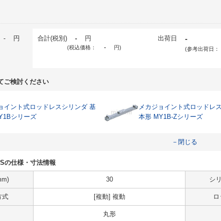
-
円
合計(税別)
-
円
出荷日
-
(税込価格：
-
円
)
(参考出荷日：
てご検討ください
ョイント式ロッドレスシリンダ 基
メカジョイント式ロッドレス
Y1Bシリーズ
本形 MY1B-Zシリーズ
－閉じる
A93LSの仕様・寸法情報
m)
30
シリ
方式
[複動] 複動
ロ
丸形