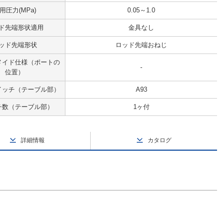
用圧力(MPa)
0.05～1.0
ド先端形状適用
金具なし
ッド先端形状
ロッド先端おねじ
メイド仕様（ポートの
-
位置）
イッチ（テーブル部）
A93
チ数（テーブル部）
1ヶ付
詳細情報
カタログ