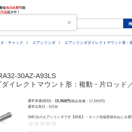
最短
当日出荷
5万点
拡大中！
ータ・チャック
エアシリンダ
エアシリンダダイレクトマウント形：複
A32-30AZ-A93LS

ダイレクトマウント形：複動・片ロッド／
通常単価(税別)
15,968
円
税込単価
17,565
円
通常出荷日：
6日目
SMC社のエアシリンダです【特長】・ロッド先端形状めねじを標準
0