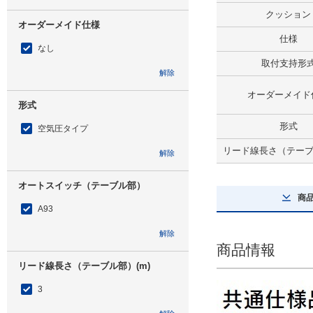
クッション
オーダーメイド仕様
仕様
なし
取付支持形
解除
オーダーメイド
形式
形式
空気圧タイプ
リード線長さ（テーブル
解除
オートスイッチ（テーブル部）
商
A93
解除
商品情報
リード線長さ（テーブル部）(m)
3