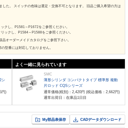
りました。 スイッチの色味は選定・交換不可となります。 旧品ご購入希望の方は
し、P1581～P1672をご参照ください。
ックし、P1584～P1588をご参照ください。
様品オーダーメイドカタログをご参照下さい。
部の型番には対応しておりません。
よく一緒に見られています
SMC
2シ
薄形シリンダ コンパクトタイプ 標準形 複動
片ロッド CQSシリーズ
5
円
)
通常価格(税別)：
2,420
円
(税込価格：
2,662
円
)
通常出荷日：在庫品1日目
My部品表保存
CADデータダウンロード