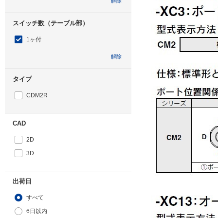
解除
スイッチ数（テーブル部）
1ヶ付
解除
タイプ
CDM2R
CAD
2D
3D
出荷日
すべて
6日以内