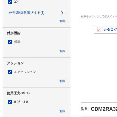
32
外形図/複数選択する(1)
画像をクリックして拡大イメ
解除
カタログ
付加機能
標準
解除
クッション
エアクッション
解除
使用圧力(MPa)
0.05～1.0
CDM2RA32
型番
:
解除