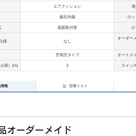
エアクッション
使
磁石内蔵
ロッ
式
底面取付形
ロ
オーダー
仕様
なし
空気圧タイプ
オートス
部）(m)
3
スイッ
品情報
型番リスト