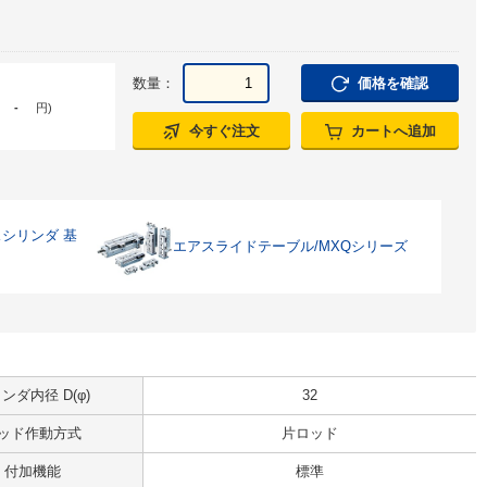
数量：
価格を確認
-
円
)
今すぐ注文
カートへ追加
シリンダ 基
エアスライドテーブル/MXQシリーズ
ンダ内径 D(φ)
32
ッド作動方式
片ロッド
付加機能
標準