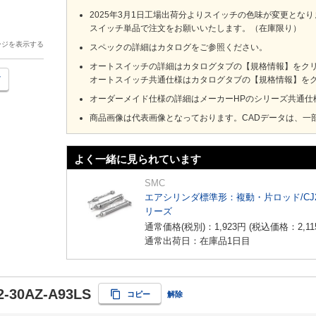
2025年3月1日工場出荷分よりスイッチの色味が変更とな
スイッチ単品で注文をお願いいたします。（在庫限り）
ージを表示する
スペックの詳細はカタログをご参照ください。
オートスイッチの詳細はカタログタブの【規格情報】をクリック
オートスイッチ共通仕様はカタログタブの【規格情報】をクリ
オーダーメイド仕様の詳細はメーカーHPのシリーズ共通仕
商品画像は代表画像となっております。CADデータは、一
よく一緒に見られています
SMC
エアシリンダ標準形：複動・片ロッド/CJ
リーズ
通常価格(税別)：
1,923
円
(税込価格：
2,11
通常出荷日：在庫品1日目
-30AZ-A93LS
コピー
解除