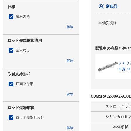
類似品
仕様
磁石内蔵
単価(税別)
解除
ロッド先端形状適用
閲覧中の商品と併せ
金具なし
解除
メカジ
本形 M
取付支持形式
底面取付形
解除
CDM2RA32-30AZ-
ストローク L(m
ロッド先端形状
シリンダ作動
ロッド先端おねじ
本体形状
解除