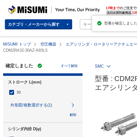
MISUMI | Your Time, Our Priority
17時まで
のご注文で
13
当日出荷対象商品
カテゴリ・メーカーから探す
MISUMI トップ
空圧機器
エアシリンダ・ロータリーアクチュエ
CDM2RA32-30AZ-A93LS
確定しました
すべて解除
SMC
型番 : CDM2R
ストローク L(mm)
エアシリンダ
30
外形図/複数選択する(1)
解除
シリンダ内径 D(φ)